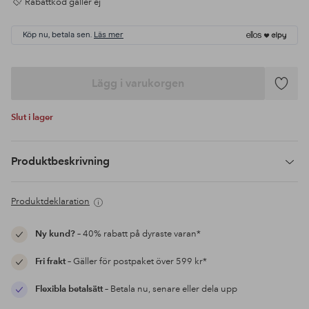
Rabattkod gäller ej
Köp nu, betala sen.
Läs mer
Lägg i varukorgen
Lägg
till
Slut i lager
i
favoriter
Produktbeskrivning
Produktdeklaration
Ny kund?
– 40% rabatt på dyraste varan*
Fri frakt
– Gäller för postpaket över 599 kr*
Flexibla betalsätt
– Betala nu, senare eller dela upp