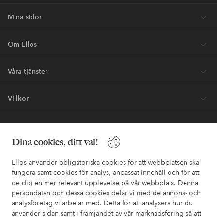
Mina sidor
Om Ellos
Våra tjänster
Villkor
Vänner
Dina cookies, ditt val!
Ellos använder obligatoriska cookies för att webbplatsen ska
fungera samt cookies för analys, anpassat innehåll och för att
ge dig en mer relevant upplevelse på vår webbplats. Denna
Säkra betalningar - Betala direkt eller dela upp
persondatan och dessa cookies delar vi med de annons- och
analysföretag vi arbetar med. Detta för att analysera hur du
Vill du veta mer om
våra betalalternativ
?
använder sidan samt i främjandet av vår marknadsföring så att