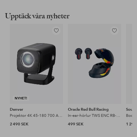
Upptäck våra nyheter
Lägg
Lägg
till
till
i
i
favoriter
favoriter
NYHET!
Denver
Oracle Red Bull Racing
Soun
Projektor 4K 45-180 700 ANSI lumen
In-ear-hörlur TWS ENC RB-EB220 Helmet
2 490 SEK
499 SEK
1 290