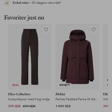
Enkel retur
– 30 dagars returrätt*
Favoriter just nu
Lägg
Lägg
till
till
i
i
favoriter
favoriter
NY
DEAL
NYHET!
DE
Ellos Collection
Áhkká
Ellos 
Kostymbyxor med hög midja
Parkas Padded Parka W Adjustable Waist
399 SEK
499 SEK
1 499 SEK
399 