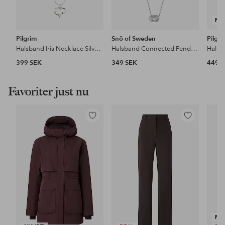
NY
Pilgrim
Snö of Sweden
Pilgr
Halsband Iris Necklace Silver-plated
Halsband Connected Pendant Neck
399 SEK
349 SEK
449 
Favoriter just nu
Lägg
Lägg
till
till
i
i
favoriter
favoriter
NY