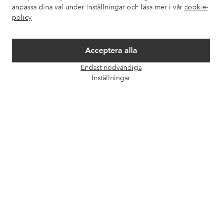
Villkor
anpassa dina val under Inställningar och läsa mer i vår
cookie-
policy
Vänner
Acceptera alla
Endast nödvändiga
Öpp
Inställningar
chatt
Säkra betalningar - Betala direkt eller dela upp
Vill du veta mer om
våra betalalternativ
?
elpy
elpy
Sverige - Välj land
Facebook
Instagram
Pinterest
Youtube