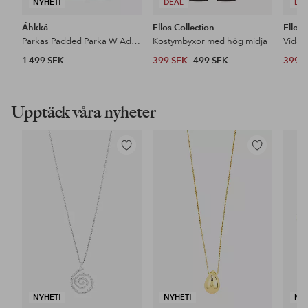
NYHET!
DEAL
DE
Áhkká
Ellos Collection
Ellos 
Parkas Padded Parka W Adjustable Waist
Kostymbyxor med hög midja
1 499 SEK
399 SEK
499 SEK
399 
Upptäck våra nyheter
Lägg
Lägg
till
till
i
i
favoriter
favoriter
NYHET!
NYHET!
NY