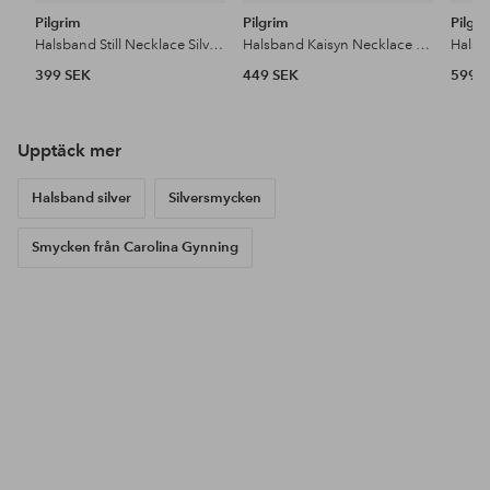
Pilgrim
Pilgrim
Pilgr
Halsband Still Necklace Silver-plated
Halsband Kaisyn Necklace Gold-plated
399 SEK
449 SEK
599 
Upptäck mer
Halsband silver
Silversmycken
Smycken från Carolina Gynning