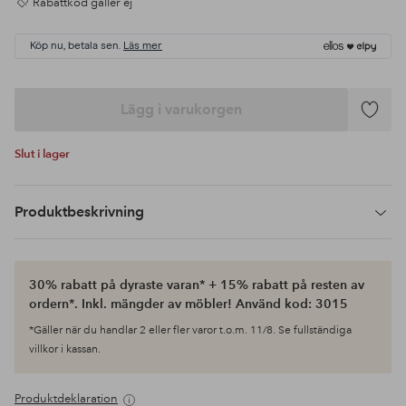
Rabattkod gäller ej
Köp nu, betala sen.
Läs mer
Lägg i varukorgen
Lägg
till
Slut i lager
i
favoriter
Produktbeskrivning
30% rabatt på dyraste varan* + 15% rabatt på resten av
ordern*. Inkl. mängder av möbler! Använd kod: 3015
*Gäller när du handlar 2 eller fler varor t.o.m. 11/8. Se fullständiga
villkor i kassan.
Produktdeklaration