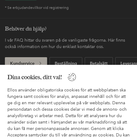
* Se erbjudandevillkor vid registrering
Behöver du hjälp?
I vår FAQ hittar du svaren på de vanligaste frågorna. Här finns
också information om hur du enklast kontaktar oss.
Kundservice
Beställning
Betalsätt
Leveran
Dina cookies, ditt val!
Mina sidor
Ellos använder obligatoriska cookies för att webbplatsen ska
fungera samt cookies för analys, anpassat innehåll och för att
ge dig en mer relevant upplevelse på vår webbplats. Denna
Om Ellos
persondatan och dessa cookies delar vi med de annons- och
analysföretag vi arbetar med. Detta för att analysera hur du
använder sidan samt i främjandet av vår marknadsföring så att
Våra tjänster
du kan få mer personanpassade annonser. Genom att klicka
Acceptera samtycker du till vår användning av cookies. Du kan