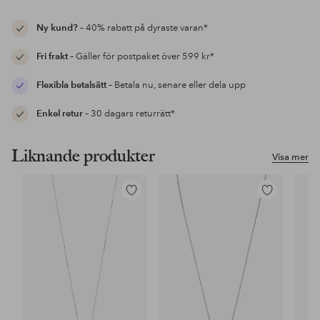
Ny kund?
– 40% rabatt på dyraste varan*
Fri frakt
– Gäller för postpaket över 599 kr*
Flexibla betalsätt
– Betala nu, senare eller dela upp
Enkel retur
– 30 dagars returrätt*
Liknande produkter
Visa mer
Lägg
Lägg
till
till
i
i
favoriter
favoriter