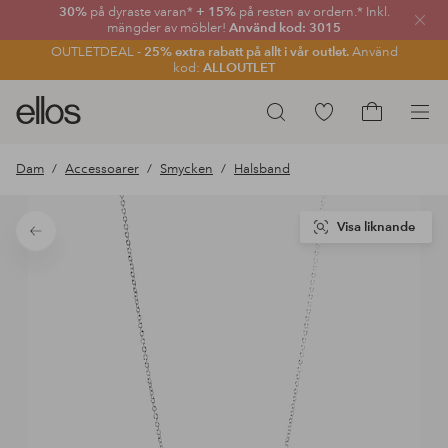
30%
på dyraste varan*
+ 15%
på resten av ordern.* Inkl.
Stän
mängder av möbler!
Använd kod: 3015
OUTLETDEAL -
25% extra rabatt på allt i vår outlet.
Använd
kod:
ALLOUTLET
Ellos
Gå
Sök
logotyp
till
Gå
-
favoritmarkerade
till
Dam
Accessoarer
Smycken
Halsband
gå
produkter
kundvagne
till
förstasidan
Visa liknande
Tillbaka