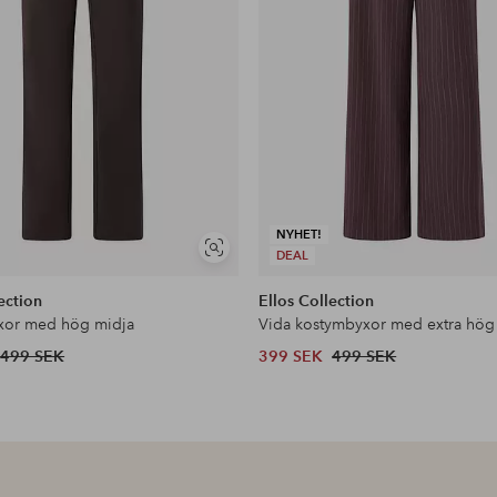
NYHET!
Visa
DEAL
liknande
ection
Ellos Collection
xor med hög midja
Vida kostymbyxor med extra hög
499 SEK
399 SEK
499 SEK