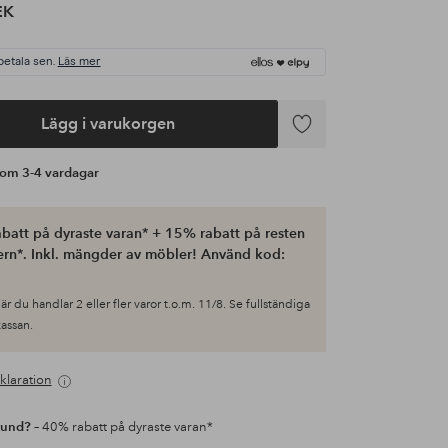
EK
betala sen.
Läs mer
Lägg i varukorgen
Lägg
till
s om 3-4 vardagar
i
favoriter
batt på dyraste varan* + 15% rabatt på resten
ern*. Inkl. mängder av möbler! Använd kod:
är du handlar 2 eller fler varor t.o.m. 11/8. Se fullständiga
 kassan.
klaration
kund?
– 40% rabatt på dyraste varan*