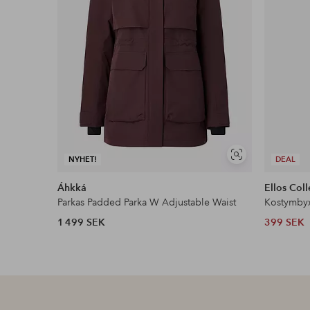
Visa
NYHET!
DEAL
liknande
Áhkká
Ellos Coll
Parkas Padded Parka W Adjustable Waist
Kostymby
1 499 SEK
399 SEK