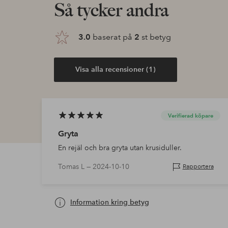
Så tycker andra
3.0
baserat på
2
st betyg
Visa alla recensioner (1)
Verifierad köpare
Gryta
En rejäl och bra gryta utan krusiduller.
Tomas L —
2024-10-10
Rapportera
Information kring betyg