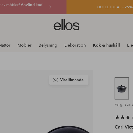
r av möbler!
Använd kod:
OUTLETDEAL -
25% e
Ellos
logotyp
-
gå
Mattor
Möbler
Belysning
Dekoration
Kök & hushåll
Ele
till
förstasidan
Visa liknande
Färg: Svart
Carl Vic