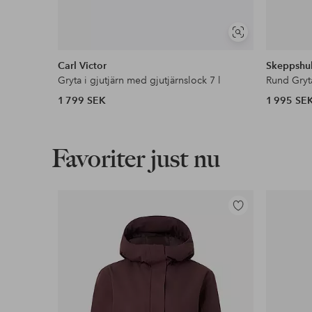
Gäller för postpaket över 599 kr
Läs mer
Visa
liknande
Carl Victor
Skeppshul
Gryta i gjutjärn med gjutjärnslock 7 l
Rund Gryt
Faktura & Delbetalning
1 799 SEK
1 995 SE
Våra mest fördelaktiga betalsätt
Läs mer
Favoriter just nu
Lägg
till
i
favoriter