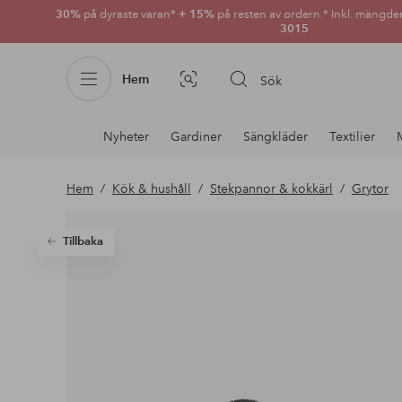
30%
på dyraste varan*
+ 15%
på resten av ordern.* Inkl. mängde
3015
Hem
Sök
Bildsök
Avdelnings
Nyheter
Gardiner
Sängkläder
Textilier
navigation
Hem
Kök & hushåll
Stekpannor & kokkärl
Grytor
Tillbaka