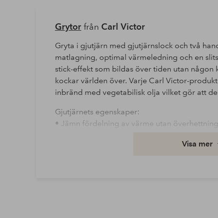
Grytor
från
Carl Victor
Gryta i gjutjärn med gjutjärnslock och två ha
matlagning, optimal värmeledning och en slits
stick-effekt som bildas över tiden utan någon
kockar världen över. Varje Carl Victor-produkt
inbränd med vegetabilisk olja vilket gör att 
Gjutjärnets egenskaper:
• Jämn fördelning av värme utan överhettning
• Utmärkt värmeisolering
Visa mer
• Handtaget är utformat för ett bra grepp
• Fungerar på alla värmekällor, inklusive indu
• Lätt att rengöra
• Exceptionell hållbarhet
• 25 års gjutjärnsgaranti
• Design: Göran Ek och Robert Ek