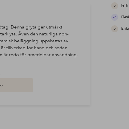
Fri f
Flexi
ndtag. Denna gryta ger utmärkt
Enke
tark yta. Även den naturliga non-
 kemisk beläggning uppskattas av
 är tillverkad för hand och sedan
den är redo för omedelbar användning.
.
ktion och eld