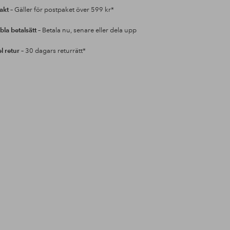
rakt
– Gäller för postpaket över 599 kr*
bla betalsätt
– Betala nu, senare eller dela upp
l retur
– 30 dagars returrätt*