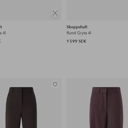
Visa
liknande
t
Skeppshult
a 4l
Rund Gryta 4l
K
1 599 SEK
Lägg
till
i
favoriter