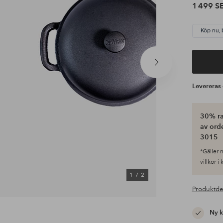
1 499 S
Köp nu, 
Nästa
produkt
Leverera
30% ra
av ord
3015
*Gäller n
villkor i
1
/
2
Produktde
Ny 