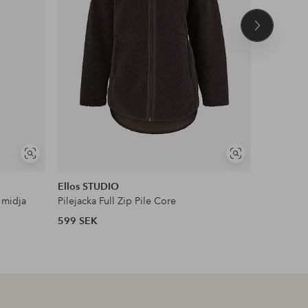
Nästa
produkt
Visa
Visa
NYHET!
liknande
liknande
Ellos STUDIO
Ellos Col
 midja
Pilejacka Full Zip Pile Core
Oversize 
599 SEK
699 SEK