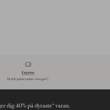
Express
Få ditt paket redan imorgon*
ger dig 40% på dyraste* varan.