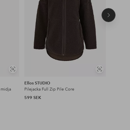
Nästa
produkt
NYHET!
Visa
Visa
DEAL
liknande
liknande
Ellos STUDIO
Ellos Col
 midja
Pilejacka Full Zip Pile Core
Satinblus
599 SEK
399 SEK