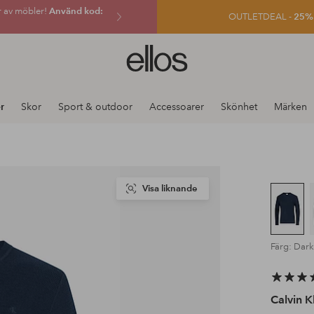
r av möbler!
Använd kod:
OUTLETDEAL -
25% e
Ellos
logotyp
-
gå
r
Skor
Sport & outdoor
Accessoarer
Skönhet
Märken
till
förstasidan
Visa liknande
Färg: Dark
Calvin K