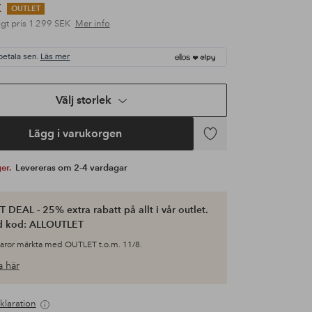
K
OUTLET
gt pris
1 299 SEK
Mer info
betala sen.
Läs mer
Välj storlek
Lägg i varukorgen
Lägg
till
ger.
Levereras om 2-4 vardagar
i
favoriter
 DEAL - 25% extra rabatt på allt i vår outlet.
d kod: ALLOUTLET
varor märkta med OUTLET t.o.m. 11/8.
 här
klaration