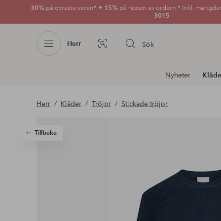
30%
på dyraste varan*
+ 15%
på resten av ordern.* Inkl. mängde
3015
Herr
Sök
Bildsök
Avdelnings
Nyheter
Kläde
navigation
Herr
Kläder
Tröjor
Stickade tröjor
Tillbaka