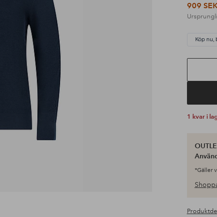
909 SE
Ursprungli
Köp nu, 
1 kvar i la
OUTLET
Använ
*Gäller 
Shoppa
Produktde