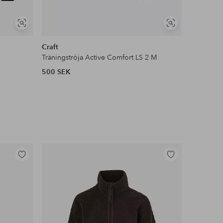
Visa
Visa
NYHET!
liknande
liknande
Craft
Craft
Träningströja Active Comfort LS 2 M
Träningst
500 SEK
350 SEK
Lägg
Lägg
till
till
i
i
favoriter
favoriter