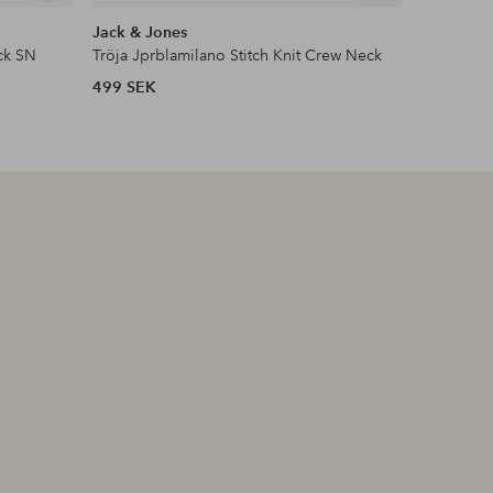
liknande
liknande
Jack & Jones
Jack & Jo
ck SN
Tröja Jprblamilano Stitch Knit Crew Neck
Tröja jje
499 SEK
499 SEK