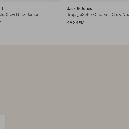
liknande
tt
Jack & Jones
risle Crew Neck Jumper
Tröja jjeSoho Ollie Knit Crew Ne
K
499 SEK