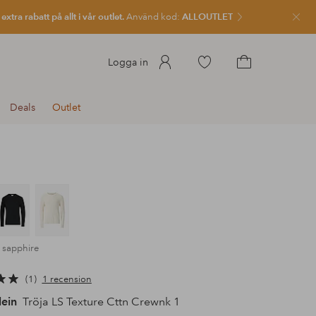
xtra rabatt på allt i vår outlet.
Använd kod:
ALLOUTLET
Stän
Gå
Logga in
till
Gå
favoritmarkerade
till
Deals
Outlet
produkter
kundvagnen
 sapphire
1
1 recension
lein
Tröja LS Texture Cttn Crewnk 1