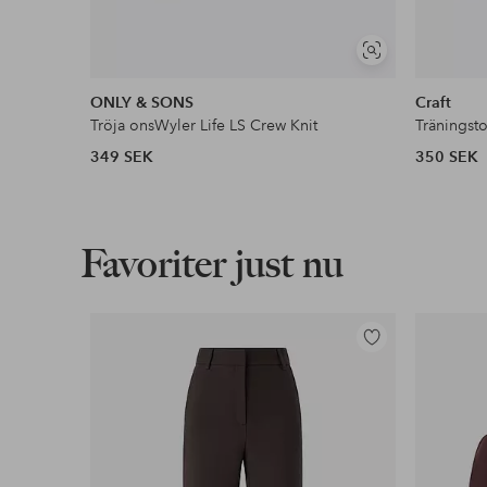
Visa
liknande
ONLY & SONS
Craft
Tröja onsWyler Life LS Crew Knit
Träningst
349 SEK
350 SEK
Favoriter just nu
Lägg
till
i
favoriter