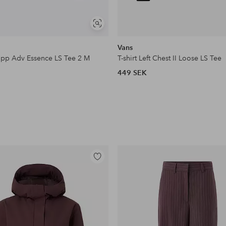
Visa
liknande
Vans
opp Adv Essence LS Tee 2 M
T-shirt Left Chest II Loose LS Tee
449 SEK
Lägg
till
i
favoriter