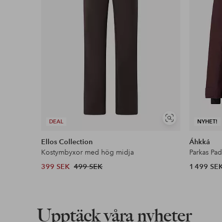
Visa
DEAL
NYHET!
liknande
Ellos Collection
Áhkká
Kostymbyxor med hög midja
Parkas Pa
399 SEK
499 SEK
1 499 SE
Upptäck våra nyheter