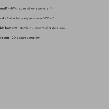
kund?
– 40% rabatt på dyraste varan*
rakt
– Gäller för postpaket över 599 kr*
bla betalsätt
– Betala nu, senare eller dela upp
l retur
– 30 dagars returrätt*