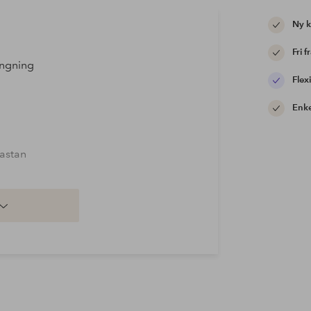
Ny 
Fri f
ingning
Flexi
Enke
astan