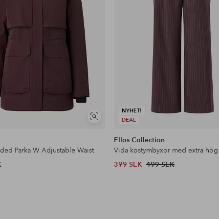
NYHET!
Visa
DEAL
liknande
Ellos Collection
dded Parka W Adjustable Waist
Vida kostymbyxor med extra hög
K
399 SEK
499 SEK