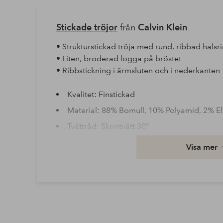
Stickade tröjor
från
Calvin Klein
• Strukturstickad tröja med rund, ribbad halsr
• Liten, broderad logga på bröstet
• Ribbstickning i ärmsluten och i nederkanten
Kvalitet: Finstickad
Material: 88% Bomull, 10% Polyamid, 2% El
Tvättråd: Skontvätt 30°
Artikelnummer: 2201028-01-S
Visa mer
Ladda ner högupplöst bild
Fri frakt
Gäller för postpaket över 599 kr