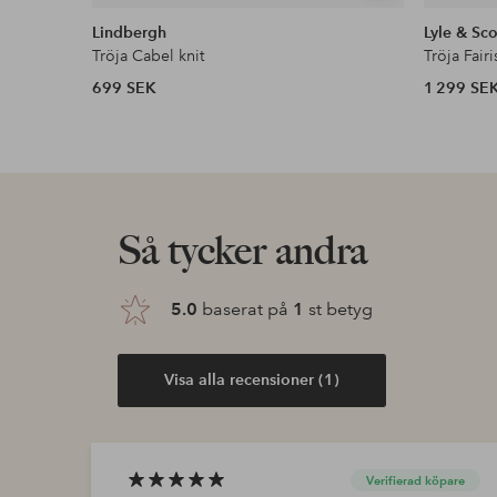
liknande
Lindbergh
Lyle & Sco
Tröja Cabel knit
Tröja Fai
699 SEK
1 299 SE
Så tycker andra
5.0
baserat på
1
st betyg
Visa alla recensioner (1)
Verifierad köpare