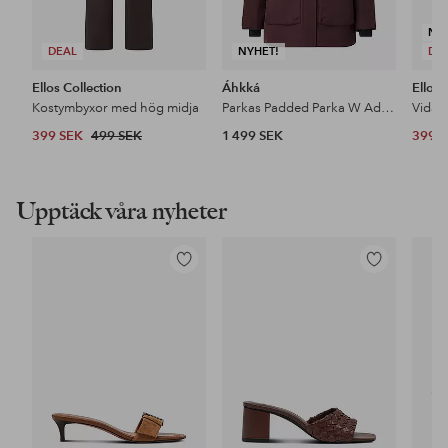
NY
DEAL
NYHET!
DE
Ellos Collection
Áhkká
Ellos 
Kostymbyxor med hög midja
Parkas Padded Parka W Adjustable Waist
399 SEK
499 SEK
1 499 SEK
399 
Upptäck våra nyheter
Lägg
Lägg
till
till
i
i
favoriter
favoriter