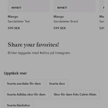
NYHET!
NYHET!
NY
Mango
Mango
Mang
Sandaletter Ted
Sandaletter Braid
Sanda
599 SEK
599 SEK
529 
Share your favorites!
Bilder taggade med
#ellos
på Instagram.
Upptäck mer
Svarta sandaler för dam
Svarta skor
Svarta Adidas skor för dam
Skor för dam från Calvin Klein
Svarta klackskor