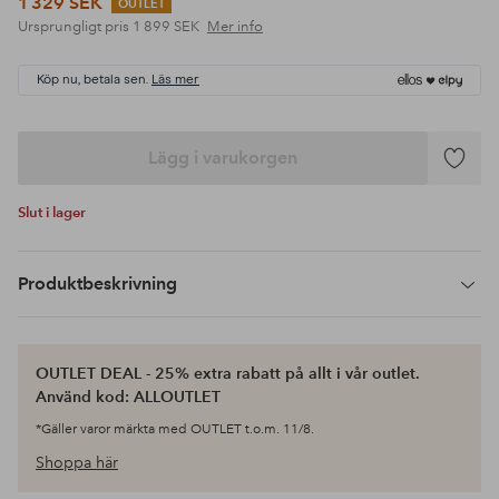
1 329 SEK
OUTLET
Ursprungligt pris
1 899 SEK
Mer info
Köp nu, betala sen.
Läs mer
Lägg i varukorgen
Lägg
till
Slut i lager
i
favoriter
Produktbeskrivning
OUTLET DEAL - 25% extra rabatt på allt i vår outlet.
Använd kod: ALLOUTLET
*Gäller varor märkta med OUTLET t.o.m. 11/8.
Shoppa här