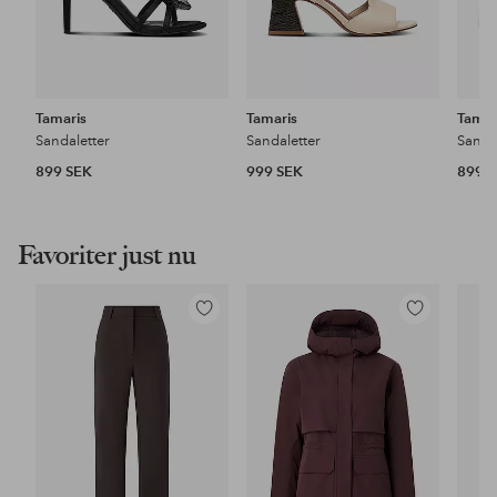
Tamaris
Tamaris
Tamar
Sandaletter
Sandaletter
Sanda
899 SEK
999 SEK
899 
Favoriter just nu
Lägg
Lägg
till
till
i
i
favoriter
favoriter