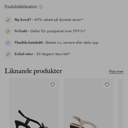
Produktdeklaration
Ny kund?
– 40% rabatt på dyraste varan*
Fri frakt
– Gäller för postpaket över 599 kr*
Flexibla betalsätt
– Betala nu, senare eller dela upp
Enkel retur
– 30 dagars returrätt*
Liknande produkter
Visa mer
Lägg
Lägg
till
till
i
i
favoriter
favoriter