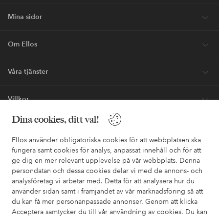
Mina sidor
Om Ellos
Våra tjänster
Villkor
Dina cookies, ditt val!
Vänner
Ellos använder obligatoriska cookies för att webbplatsen ska
fungera samt cookies för analys, anpassat innehåll och för att
ge dig en mer relevant upplevelse på vår webbplats. Denna
Säkra betalningar - Betala direkt eller dela upp
persondatan och dessa cookies delar vi med de annons- och
analysföretag vi arbetar med. Detta för att analysera hur du
Vill du veta mer om
våra betalalternativ
?
använder sidan samt i främjandet av vår marknadsföring så att
elpy
elpy
du kan få mer personanpassade annonser. Genom att klicka
Acceptera samtycker du till vår användning av cookies. Du kan