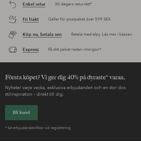
Enkel retur
30 dagars returrätt*
Fri frakt
Gäller för postpaket över 599 SEK
Köp nu, betala sen
Betala med elpy. Läs mer i kassan.
Express
Få ditt paket redan imorgon*
Första köpet? Vi ger dig 40% på dyraste* varan.
Nyheter varje vecka, exklusiva erbjudanden och en stor dos
stilinspiration – direkt till dig.
Bli kund
* Se erbjudandevillkor vid registrering