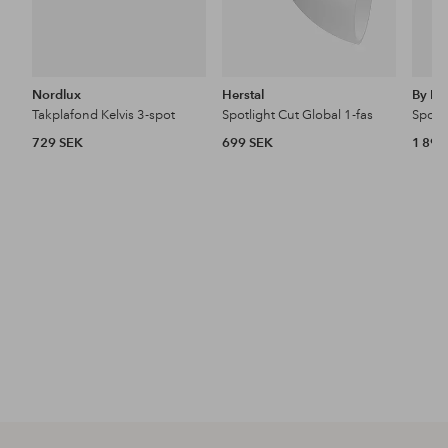
Nordlux
Herstal
By Ry
Takplafond Kelvis 3-spot
Spotlight Cut Global 1-fas
Spotli
729 SEK
699 SEK
1 895