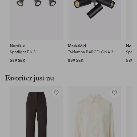
Nordlux
Markslöjd
Nordl
Spotlight Eik 3
Taklampa BARCELONA 3L
Spotli
589 SEK
899 SEK
589 
Favoriter just nu
Lägg
Lägg
till
till
i
i
favoriter
favoriter