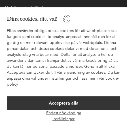
Behöver du hjälp?
Dina cookies, ditt val!
I vår FAQ hittar du svaren på de vanligaste frågorna. Här finns
också information om hur du enklast kontaktar oss.
Ellos använder obligatoriska cookies för att webbplatsen ska
fungera samt cookies för analys, anpassat innehåll och för att
Kundservice
Beställning
Betalsätt
Leveran
ge dig en mer relevant upplevelse på vår webbplats. Denna
persondatan och dessa cookies delar vi med de annons- och
analysföretag vi arbetar med. Detta för att analysera hur du
använder sidan samt i främjandet av vår marknadsföring så att
Mina sidor
du kan få mer personanpassade annonser. Genom att klicka
Acceptera samtycker du till vår användning av cookies. Du kan
Om Ellos
anpassa dina val under Inställningar och läsa mer i vår
cookie-
policy
Våra tjänster
Acceptera alla
Villkor
Endast nödvändiga
Öpp
Inställningar
chatt
Vänner