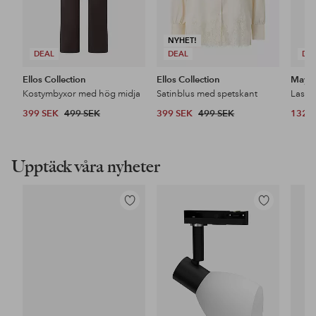
NYHET!
DEAL
DEAL
DE
Ellos Collection
Ellos Collection
Maybe
Kostymbyxor med hög midja
Satinblus med spetskant
399 SEK
499 SEK
399 SEK
499 SEK
132 
Upptäck våra nyheter
Lägg
Lägg
till
till
i
i
favoriter
favoriter