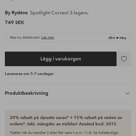
By Rydéns
Spotlight Correct 3-lagers,
749 SEK
Köp nu, betala sen.
Läs mer
Lägg i varukorgen
Lägg
till
Levereras om 5-7 vardagar
i
favoriter
Produktbeskrivning
30% rabatt på dyraste varan* + 15% rabatt på resten av
ordern*. Inkl. mängder av möbler! Använd kod: 3015
*Gäller när du handlar 2 eller fler varor t.o.m. 11/8. Se fullständiga