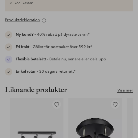
villkor i kassan.
Produktdeklaration
Ny kund?
– 40% rabatt på dyraste varan*
Fri frakt
– Gäller för postpaket över 599 kr*
Flexibla betalsätt
– Betala nu, senare eller dela upp
Enkel retur
– 30 dagars returrätt*
Liknande produkter
Visa mer
Lägg
Lägg
till
till
i
i
favoriter
favoriter