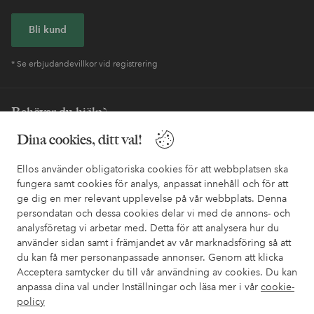
Bli kund
* Se erbjudandevillkor vid registrering
Behöver du hjälp?
Dina cookies, ditt val!
I vår FAQ hittar du svaren på de vanligaste frågorna. Här finns
också information om hur du enklast kontaktar oss.
Ellos använder obligatoriska cookies för att webbplatsen ska
fungera samt cookies för analys, anpassat innehåll och för att
Kundservice
Beställning
Betalsätt
Leveran
ge dig en mer relevant upplevelse på vår webbplats. Denna
persondatan och dessa cookies delar vi med de annons- och
analysföretag vi arbetar med. Detta för att analysera hur du
använder sidan samt i främjandet av vår marknadsföring så att
Mina sidor
du kan få mer personanpassade annonser. Genom att klicka
Acceptera samtycker du till vår användning av cookies. Du kan
Om Ellos
anpassa dina val under Inställningar och läsa mer i vår
cookie-
policy