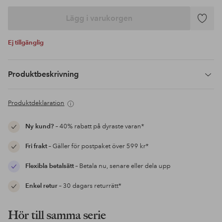
Lägg i varukorgen
Lägg
till
Ej tillgänglig
i
favoriter
Produktbeskrivning
Produktdeklaration
Ny kund?
– 40% rabatt på dyraste varan*
Fri frakt
– Gäller för postpaket över 599 kr*
Flexibla betalsätt
– Betala nu, senare eller dela upp
Enkel retur
– 30 dagars returrätt*
Hör till samma serie