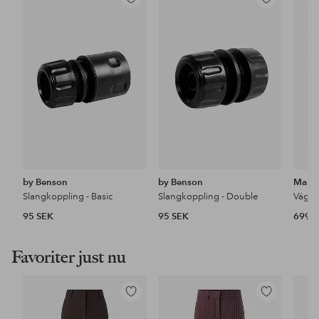
Lägg
Lägg
till
till
i
i
favoriter
favoriter
by Benson
by Benson
Marks
Slangkoppling - Basic
Slangkoppling - Double
Väggl
95 SEK
95 SEK
699 
Favoriter just nu
Lägg
Lägg
till
till