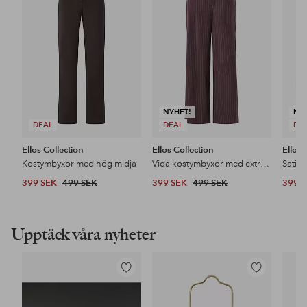
i
i
favoriter
favoriter
NYHET!
NY
DEAL
DEAL
DE
Ellos Collection
Ellos Collection
Ellos 
Kostymbyxor med hög midja
Vida kostymbyxor med extra hög midja
Satin
399 SEK
499 SEK
399 SEK
499 SEK
399 
Upptäck våra nyheter
Lägg
Lägg
till
till
i
i