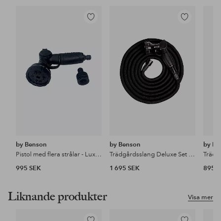
Lägg
Lägg
till
till
i
i
favoriter
favoriter
by Benson
by Benson
by Be
Pistol med flera strålar - Lux Set
Trädgårdsslang Deluxe Set - 15 m
995 SEK
1 695 SEK
895 
Liknande produkter
Visa mer