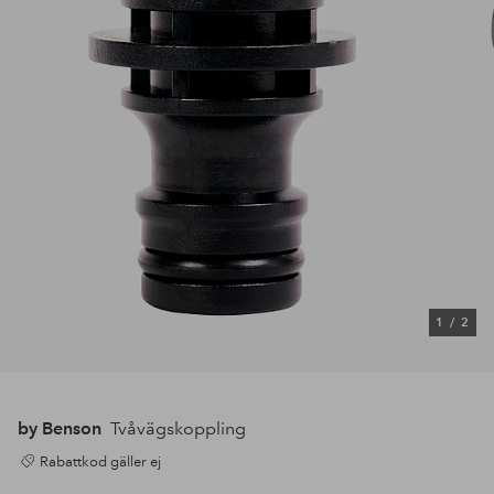
1
/
2
by Benson
Tvåvägskoppling
Rabattkod gäller ej