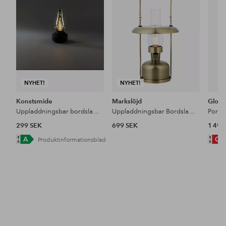
favoriter
favoriter
NYHET!
NYHET!
Konstsmide
Markslöjd
Globe
Uppladdningsbar bordslampa
Uppladdningsbar Bordslampa Fanos B/O
299 SEK
699 SEK
1 499
Produktinformationsblad