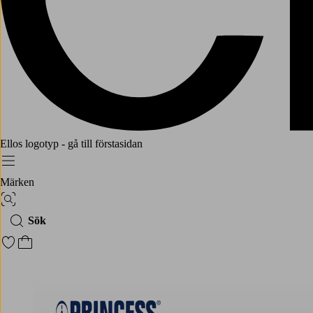
Ellos logotyp - gå till förstasidan
Meny
Märken
Bildsök
Sök
Gå till favoritmarkerade produkter
Gå till kundvagnen