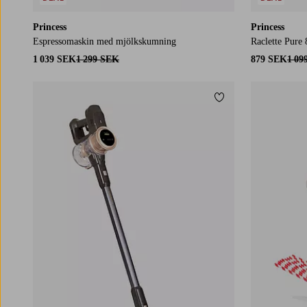
Princess
Princess
Espressomaskin med mjölkskumning
Raclette Pur
1 039 SEK
1 299 SEK
879 SEK
1 09
Lägg till i favoriter