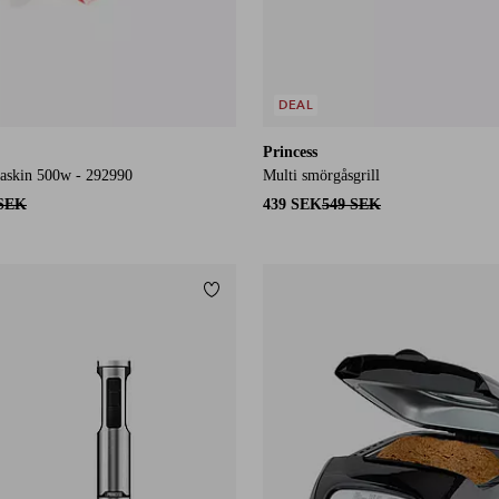
DEAL
Princess
askin 500w - 292990
Multi smörgåsgrill
 SEK
439 SEK
549 SEK
Lägg till i favoriter