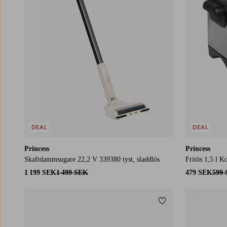
DEAL
DEAL
Princess
Princess
Skaftdammsugare 22,2 V 339380 tyst, sladdlös
Fritös 1,5 l 
1 199 SEK
1 499 SEK
479 SEK
599
Lägg till i favoriter