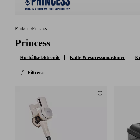
Princess
Märken
Princess
Princess
Hushållselektronik
Kaffe & espressomaskiner
K
Filtrera
Lägg till i favoriter