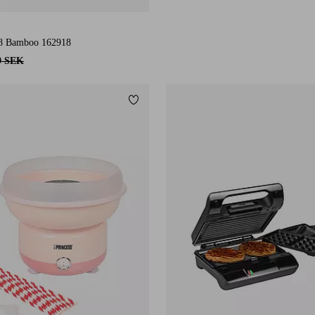
e 8 Bamboo 162918
9 SEK
Lägg till i favoriter