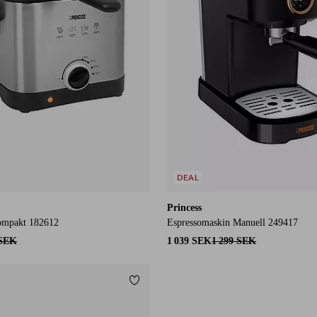
DEAL
Princess
Kompakt 182612
Espressomaskin Manuell 249417
 SEK
1 039 SEK
1 299 SEK
Lägg till i favoriter