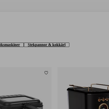
öksmaskiner
Stekpannor & kokkärl
Lägg till i favoriter