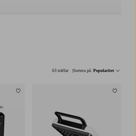
63 träffar
Sortera på:
Popularitet
Lägg till i favoriter
Lägg till i