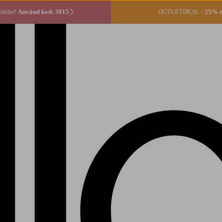
öbler!
Använd kod: 3015
OUTLETDEAL -
25% ex