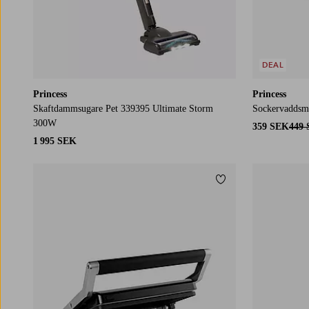
DEAL
Princess
Princess
Skaftdammsugare Pet 339395 Ultimate Storm
Sockervaddsm
300W
359 SEK
449
1 995 SEK
Lägg till i favoriter