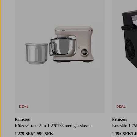
DEAL
DEAL
Princess
Princess
Köksassistent 2-in-1 220138 med glassinsats
Ismaskin 1,75
1 279 SEK
1 599 SEK
1 196 SEK
1 