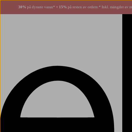
30%
på dyraste varan*
+ 15%
på resten av ordern.* Inkl. mängder av m