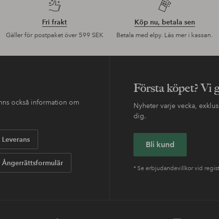
Fri frakt
Köp nu, betala sen
Gäller för postpaket över 599 SEK
Betala med elpy. Läs mer i kassan.
Första köpet? Vi 
finns också information om
Nyheter varje vecka, exklusi
dig.
Leverans
Bli kund
Ångerrättsformulär
* Se erbjudandevillkor vid regis