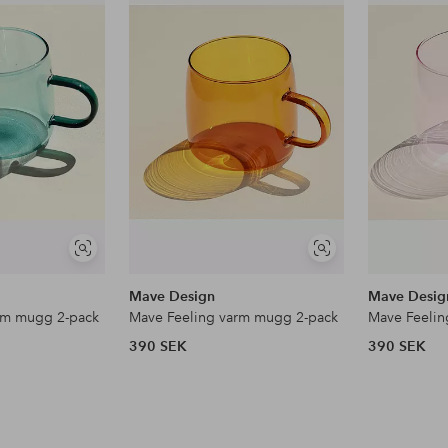
till
till
i
i
favoriter
favoriter
Visa
Visa
liknande
liknande
Mave Design
Mave Desig
rm mugg 2-pack
Mave Feeling varm mugg 2-pack
Mave Feelin
390 SEK
390 SEK