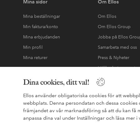
Mina sidor
Om Ellos
Mina beställningar
Om Ellos
Min faktura/konto
Om Ellos Group
Mina erbjudanden
Jobba på Ellos Gro
Min profil
Samarbeta med oss
Mina returer
Press & Nyheter
Hållbarhetsrapport
Tillgänglighetsredo
Dina cookies, ditt val!
Ellos använder obligatoriska cookies för att webbpl
webbplats. Denna persondatan och dessa cookies de
Säkra betalningar - Betala direkt eller dela 
främjandet av vår marknadsföring så att du kan få
Vill du veta mer om
våra betalalternativ
?
anpassa dina val under Inställningar och läsa mer i