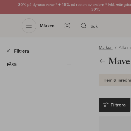
30%
på dyraste varan*
+ 15%
på resten av ordern.* Inkl. mängde
3015
Märken
Sök
Bildsök
Märken
Alla m
Filtrera
Mave
Tillbaka
FÄRG
Hem & inredn
Filtrera