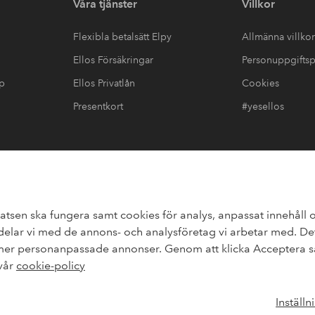
Våra tjänster
Villkor
Flexibla betalsätt Elpy
Allmänna villkor
Ellos Försäkringar
Personuppgiftsp
up
Ellos Privatlån
Cookies
Presentkort
#yesellos
görelse
atsen ska fungera samt cookies för analys, anpassat innehåll o
lar vi med de annons- och analysföretag vi arbetar med. Dett
upp
 mer personanpassade annonser. Genom att klicka Acceptera sa
elpy
elpy
 vår
cookie-policy
Inställn
Sverige - Välj land
Facebook
Instagr