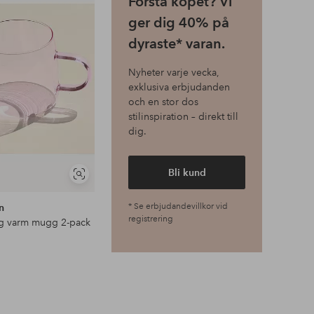
Första köpet? Vi
till
i
ger dig 40% på
favoriter
dyraste* varan.
Nyheter varje vecka,
exklusiva erbjudanden
och en stor dos
stilinspiration – direkt till
dig.
Bli kund
Visa
liknande
n
* Se erbjudandevillkor vid
registrering
g varm mugg 2-pack