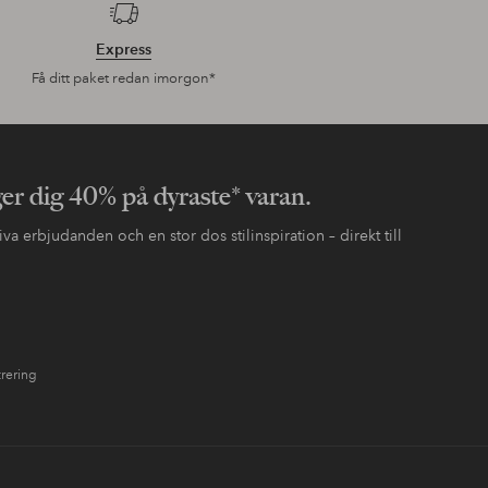
Express
Få ditt paket redan imorgon*
ger dig 40% på dyraste* varan.
va erbjudanden och en stor dos stilinspiration – direkt till
trering