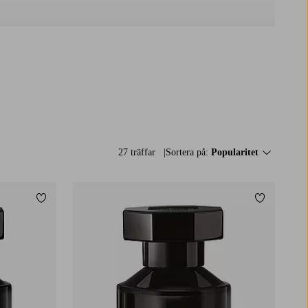
27 träffar
Sortera på:
Popularitet
Lägg till i favoriter
Lägg till i