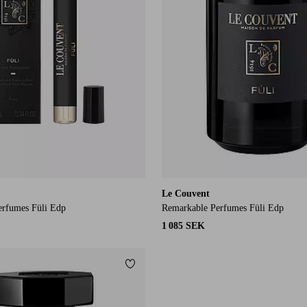
Le Couvent
erfumes Füli Edp
Remarkable Perfumes Füli Edp
1 085 SEK
Lägg till i favoriter