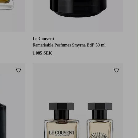
Le Couvent
Remarkable Perfumes Smyrna EdP 50 ml
1 085 SEK
Lägg till i favoriter
Lägg till i