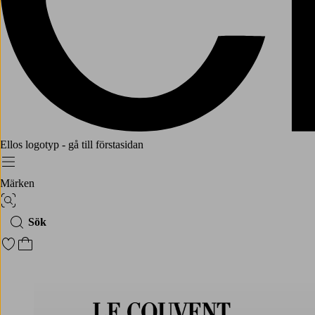
Ellos logotyp - gå till förstasidan
Meny
Märken
Bildsök
Sök
Gå till favoritmarkerade produkter
Gå till kundvagnen