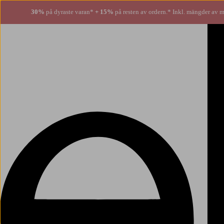
30%
på dyraste varan*
+ 15%
på resten av ordern.* Inkl. mängder av m