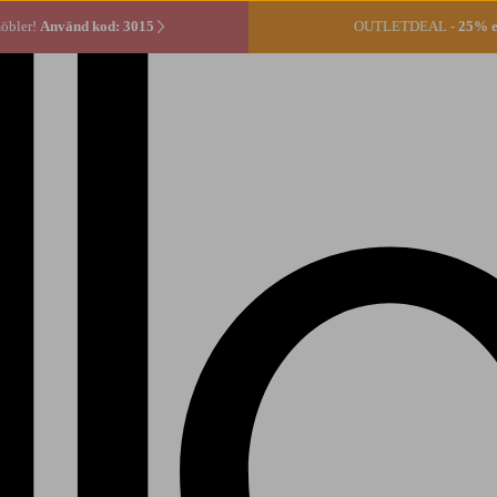
öbler!
Använd kod: 3015
OUTLETDEAL -
25% ex