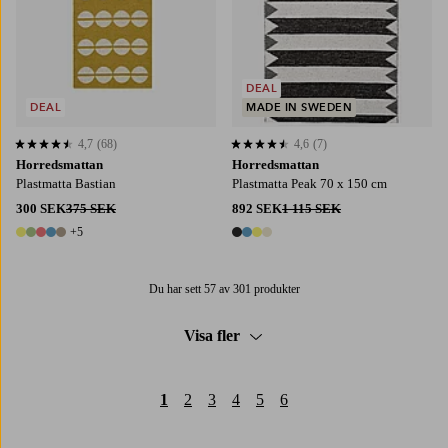
DEAL
DEAL
MADE IN SWEDEN
4,7
(68)
4,6
(7)
4,7 baserat på 68 st betyg
4,6 baserat på 7 st betyg
Horredsmattan
Horredsmattan
Plastmatta Bastian
Plastmatta Peak 70 x 150 cm
300 SEK
375 SEK
892 SEK
1 115 SEK
+5
10 färger
4 färger
Du har sett 57 av 301 produkter
Visa fler
1
2
3
4
5
6