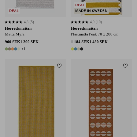
DEAL
DEAL
MADE IN SWEDEN
4,8
(5)
4,9
(10)
4,8 baserat på 5 st betyg
4,9 baserat på 10 st betyg
Horredsmattan
Horredsmattan
Matta Myra
Plastmatta Peak 70 x 200 cm
960 SEK
1 200 SEK
1 184 SEK
1 480 SEK
+1
6 färger
4 färger
Lägg till i favoriter
Lägg t