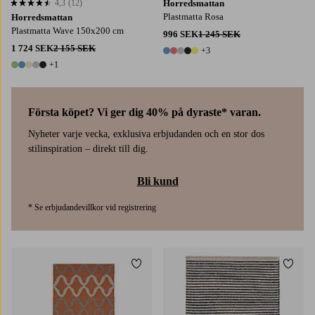
4,3
(12)
Horredsmattan
4,3 baserat på 12 st betyg
Plastmatta Rosa
Horredsmattan
Plastmatta Wave 150x200 cm
996 SEK
1 245 SEK
1 724 SEK
2 155 SEK
+3
8 färger
+1
6 färger
Första köpet? Vi ger dig 40% på dyraste* varan.
Nyheter varje vecka, exklusiva erbjudanden och en stor dos
stilinspiration – direkt till dig.
Bli kund
* Se erbjudandevillkor vid registrering
Lägg till i favoriter
Lägg t