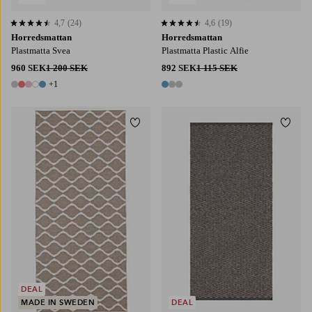
4,7
(24)
4,6
(19)
4,7 baserat på 24 st betyg
4,6 baserat på 19 st betyg
Horredsmattan
Horredsmattan
Plastmatta Svea
Plastmatta Plastic Alfie
960 SEK
1 200 SEK
892 SEK
1 115 SEK
+1
6 färger
3 färger
Lägg till i favoriter
Lägg t
DEAL
MADE IN SWEDEN
DEAL