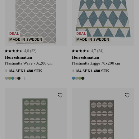
DEAL
DEAL
MADE IN SWEDEN
MADE IN SWEDEN
4,6
(32)
4,7
(34)
4,6 baserat på 32 st betyg
4,7 baserat på 34 st betyg
Horredsmattan
Horredsmattan
Plastmatta Wave 70x200 cm
Plastmatta Zigge 70x200 cm
1 184 SEK
1 480 SEK
1 184 SEK
1 480 SEK
+1
6 färger
4 färger
Lägg till i favoriter
Lägg t