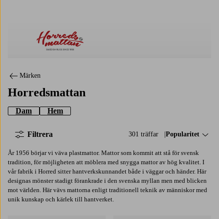
Horredsmattan
Märken
Horredsmattan
Dam
Hem
Filtrera
301 träffar
Sortera på:
Popularitet
År 1956 börjar vi väva plastmattor. Mattor som kommit att stå för svensk
tradition, för möjligheten att möblera med snygga mattor av hög kvalitet. I
vår fabrik i Horred sitter hantverkskunnandet både i väggar och händer. Här
designas mönster stadigt förankrade i den svenska myllan men med blicken
mot världen. Här vävs mattorna enligt traditionell teknik av människor med
unik kunskap och kärlek till hantverket.