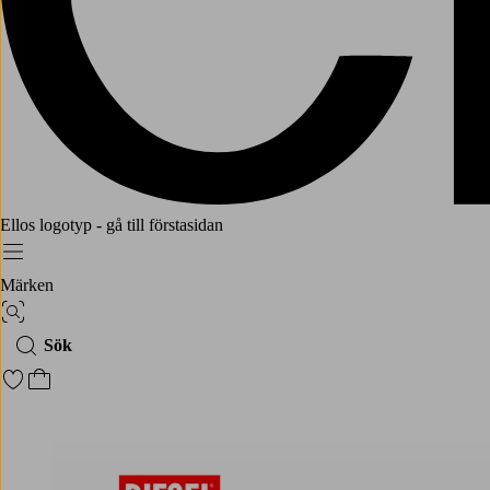
Ellos logotyp - gå till förstasidan
Meny
Märken
Bildsök
Sök
Gå till favoritmarkerade produkter
Gå till kundvagnen