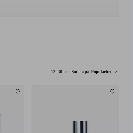
12 träffar
Sortera på:
Popularitet
Lägg till i favoriter
Lägg till i