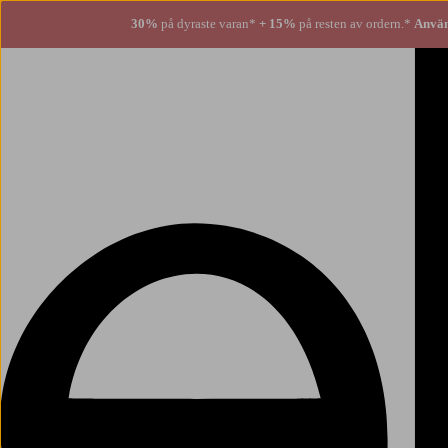
30%
på dyraste varan*
+ 15%
på resten av ordern.*
Använ