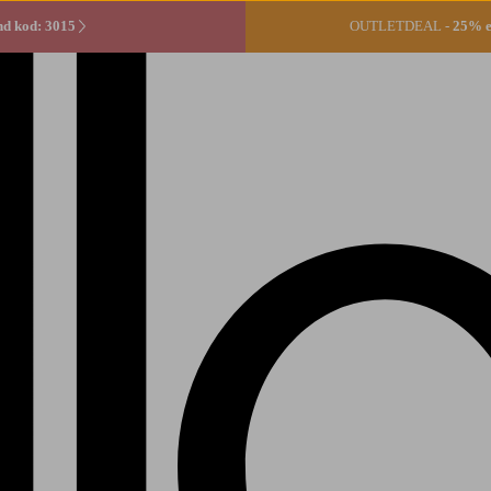
d kod: 3015
OUTLETDEAL -
25% ex