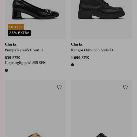
OUTLET
25% EXTRA
Clarks
Clarks
Pumps Nyta45 Court D
Kängor Orinoco3 Style D
839 SEK
1 699 SEK
Ursprungligt pris
1 399 SEK
1 färg
1 färg
Lägg till i favoriter
Lägg t