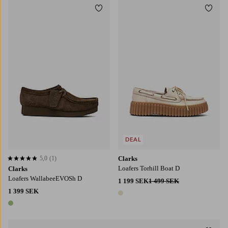
Lägg till i favoriter
Lägg t
DEAL
5,0
(1)
Clarks
5,0 baserat på 1 st betyg
Loafers Torhill Boat D
Clarks
Loafers WallabeeEVOSh D
1 199 SEK
1 499 SEK
1 399 SEK
1 färg
1 färg