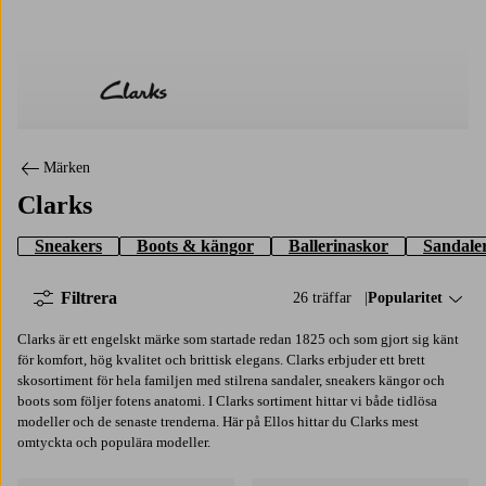
Clarks
Märken
Clarks
Sneakers
Boots & kängor
Ballerinaskor
Sandaler
Filtrera
26 träffar
Sortera på:
Popularitet
Clarks är ett engelskt märke som startade redan 1825 och som gjort sig känt
för komfort, hög kvalitet och brittisk elegans. Clarks erbjuder ett brett
skosortiment för hela familjen med stilrena sandaler, sneakers kängor och
boots som följer fotens anatomi. I Clarks sortiment hittar vi både tidlösa
modeller och de senaste trenderna. Här på Ellos hittar du Clarks mest
omtyckta och populära modeller.