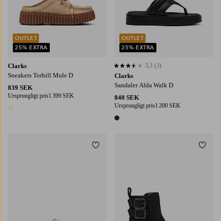
OUTLET
OUTLET
25% EXTRA
25% EXTRA
Clarks
3,3
(3)
3,3 baserat på 3 st betyg
Sneakers Torhill Mule D
Clarks
Sandaler Alda Walk D
839 SEK
Ursprungligt pris
1 399 SEK
840 SEK
Ursprungligt pris
1 200 SEK
1 färg
1 färg
Lägg till i favoriter
Lägg t