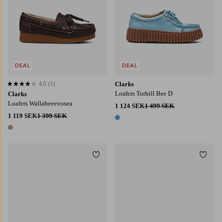
DEAL
DEAL
4,0
(1)
Clarks
4,0 baserat på 1 st betyg
Loafers Torhill Bee D
Clarks
Loafers Wallabeeevosea
1 124 SEK
1 499 SEK
1 119 SEK
1 399 SEK
1 färg
1 färg
Lägg till i favoriter
Lägg t