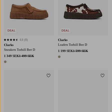
DEAL
DEAL
4,6
(8)
Clarks
4,6 baserat på 8 st betyg
Loafers Torhill Bee D
Clarks
Sneakers Torhill Bee D
1 199 SEK
1 599 SEK
1 349 SEK
1 499 SEK
1 färg
1 färg
Lägg till i favoriter
Lägg t