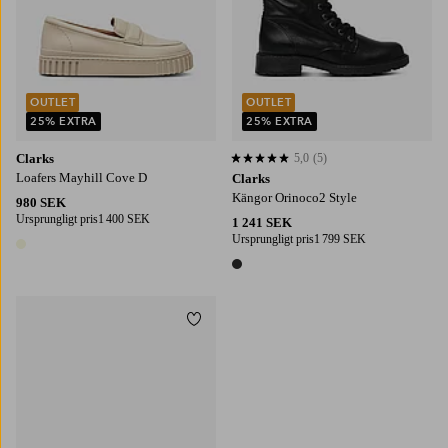
OUTLET
OUTLET
25% EXTRA
25% EXTRA
Clarks
5,0
(5)
5,0 baserat på 5 st betyg
Loafers Mayhill Cove D
Clarks
Kängor Orinoco2 Style
980 SEK
Ursprungligt pris
1 400 SEK
1 241 SEK
Ursprungligt pris
1 799 SEK
1 färg
1 färg
Lägg till i favoriter