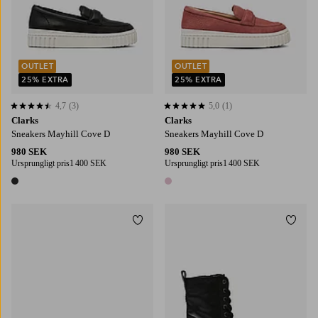
OUTLET
OUTLET
25% EXTRA
25% EXTRA
4,7
(3)
5,0
(1)
4,7 baserat på 3 st betyg
5,0 baserat på 1 st betyg
Clarks
Clarks
Sneakers Mayhill Cove D
Sneakers Mayhill Cove D
980 SEK
980 SEK
Ursprungligt pris
1 400 SEK
Ursprungligt pris
1 400 SEK
1 färg
1 färg
Lägg till i favoriter
Lägg t