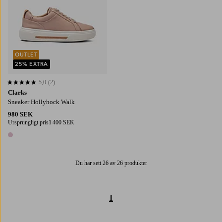
OUTLET
25% EXTRA
5,0
(2)
5,0 baserat på 2 st betyg
Clarks
Sneaker Hollyhock Walk
980 SEK
Ursprungligt pris
1 400 SEK
1 färg
Du har sett 26 av 26 produkter
1