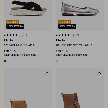
OUTLET
OUTLET
25% EXTRA
25% EXTRA
5,0
(1)
5,0
(2)
5,0 baserat på 1 st betyg
5,0 baserat på 2 st betyg
Clarks
Clarks
Sandaler Dashlite Wish
Ballerinaskor Fawna Soft D
660 SEK
839 SEK
Ursprungligt pris
1 100 SEK
Ursprungligt pris
1 199 SEK
1 färg
1 färg
Lägg till i favoriter
Lägg t