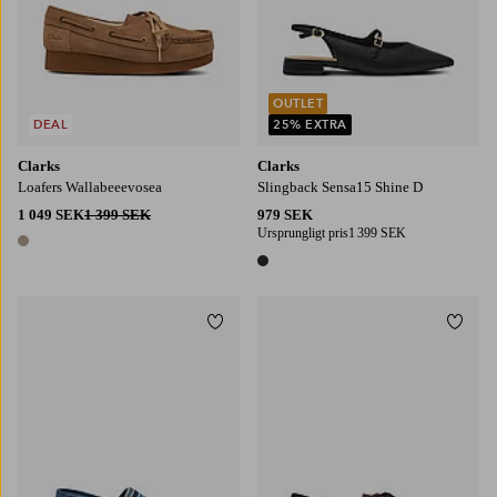
OUTLET
DEAL
25% EXTRA
Clarks
Clarks
Loafers Wallabeeevosea
Slingback Sensa15 Shine D
1 049 SEK
1 399 SEK
979 SEK
Ursprungligt pris
1 399 SEK
1 färg
1 färg
Lägg till i favoriter
Lägg t