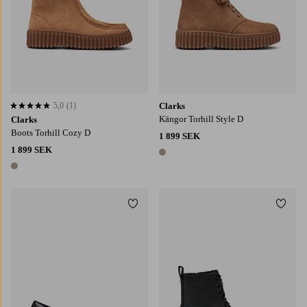
5,0
(1)
Clarks
5,0 baserat på 1 st betyg
Kängor Torhill Style D
Clarks
Boots Torhill Cozy D
1 899 SEK
1 899 SEK
1 färg
1 färg
Lägg till i favoriter
Lägg t