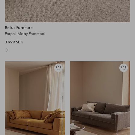
Bellus Furniture
Fotpall Moby Footstool
3 999 SEK
Lägg
Lägg
till
till
i
i
favoriter
favoriter