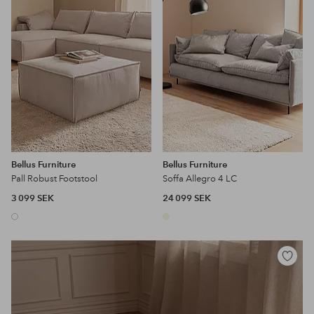
favoriter
favoriter
Bellus Furniture
Bellus Furniture
Pall Robust Footstool
Soffa Allegro 4 LC
3 099 SEK
24 099 SEK
Lägg
till
i
favoriter