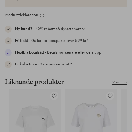
Produktdeklaration
Ny kund?
– 40% rabatt på dyraste varan*
Fri frakt
– Gäller för postpaket över 599 kr*
Flexibla betalsätt
– Betala nu, senare eller dela upp
Enkel retur
– 30 dagars returrätt*
Liknande produkter
Visa mer
Lägg
Lägg
till
till
i
i
favoriter
favoriter