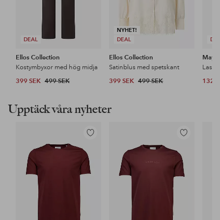
NYHET!
DEAL
DEAL
DE
Ellos Collection
Ellos Collection
Maybe
Kostymbyxor med hög midja
Satinblus med spetskant
399 SEK
499 SEK
399 SEK
499 SEK
132 
Upptäck våra nyheter
Lägg
Lägg
till
till
i
i
favoriter
favoriter