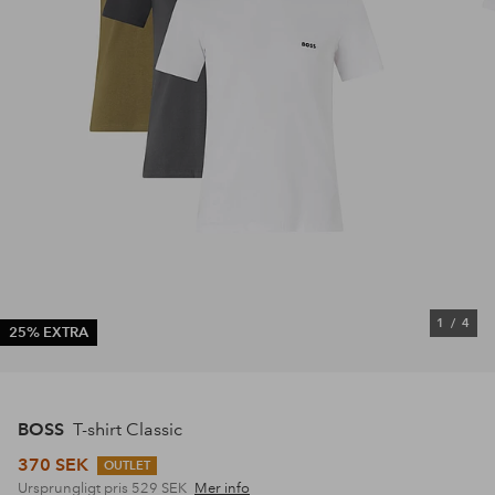
1
/
4
25% EXTRA
BOSS
T-shirt Classic
370 SEK
OUTLET
Ursprungligt pris
529 SEK
Mer info