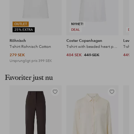
OUTLET
NYHET!
25% EXTRA
DEAL
DE
Röhnisch
Coster Copenhagen
Levet
T-shirt Rohnisch Cotton
T-shirt with beaded heart patch - Mid sleeve
T-shir
279 SEK
404 SEK
449 SEK
449 
Ursprungligt pris
399 SEK
Favoriter just nu
Lägg
Lägg
till
till
i
i
favoriter
favoriter