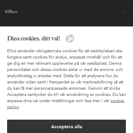
Villkor
Vänner
Dina cookies, ditt val!
Ellos använder obligatoriska cookies för att webbplatsen ska
fungera samt cookies för analys, anpassat innehåll och för att
ge dig en mer relevant upplevelse på vår webbplats. Denna
Säkra betalningar - Betala direkt eller dela upp
persondatan och dessa cookies delar vi med de annons- och
analysföretag vi arbetar med. Detta för att analysera hur du
Vill du veta mer om
våra betalalternativ
?
använder sidan samt i främjandet av vår marknadsföring så att
elpy
elpy
du kan få mer personanpassade annonser. Genom att klicka
Acceptera samtycker du till vår användning av cookies. Du kan
anpassa dina val under Inställningar och läsa mer i vår
cookie-
policy
Sverige - Välj land
Acceptera alla
Facebook
Instagram
Pinterest
Youtube