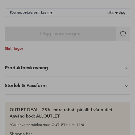
Köp nu, betala sen.
Läs mer
Lägg i varukorgen
Lägg
till
Slut i lager
i
favoriter
Produktbeskrivning
Storlek & Passform
OUTLET DEAL - 25% extra rabatt på allt i vår outlet.
Använd kod: ALLOUTLET
*Gäller varor märkta med OUTLET t.o.m. 11/8.
Shoppa här