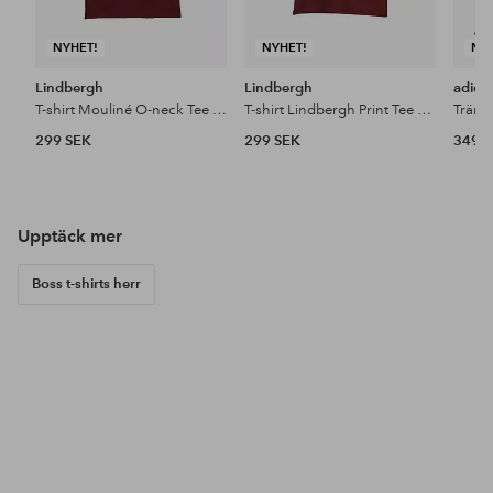
NYHET!
NYHET!
NY
Lindbergh
Lindbergh
adida
T-shirt Mouliné O-neck Tee S/S
T-shirt Lindbergh Print Tee S/S
Träni
299 SEK
299 SEK
349 
Upptäck mer
Boss t-shirts herr