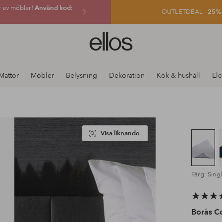
r av möbler!
Använd kod:
OUTLETDEAL -
25% e
Ellos
logotyp
-
gå
Mattor
Möbler
Belysning
Dekoration
Kök & hushåll
Ele
till
förstasidan
Visa liknande
Färg: Singl
Borås C