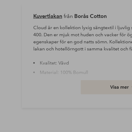
Kuvertlakan
från
Borås Cotton
Cloud är en kollektion lyxig sängtextil i ljuvlig
400. Den er mjuk mot huden och vacker för ög
egenskaper för en god natts sömn. Kollektion
lakan och hotellörngott i samma kvalitet och f
Kvalitet: Vävd
Material: 100% Bomull
Tvättråd: Maskintvätt 60°
Visa mer
Utförande: Satin
Artikelnummer: 1734912-06-08
Ladda ner högupplöst bild