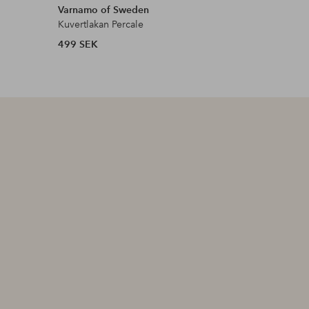
Varnamo of Sweden
Varnamo 
Kuvertlakan Percale
Kuvertlaka
499 SEK
499 SEK