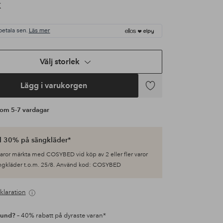
K
betala sen.
Läs mer
Välj storlek
Lägg i varukorgen
Lägg
till
s om 5-7 vardagar
i
favoriter
ll 30% på sängkläder*
varor märkta med COSYBED vid köp av 2 eller fler varor
ngkläder t.o.m. 25/8. Använd kod: COSYBED
klaration
kund?
– 40% rabatt på dyraste varan*