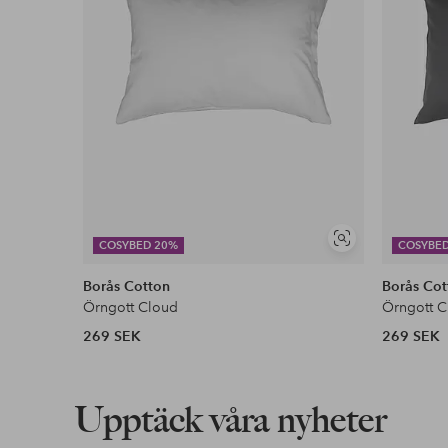
Visa
COSYBED 20%
COSYBE
liknande
Borås Cotton
Borås Cot
Örngott Cloud
Örngott C
269 SEK
269 SEK
Upptäck våra nyheter