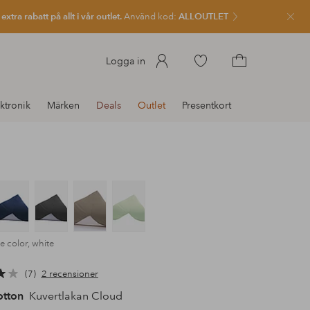
xtra rabatt på allt i vår outlet.
Använd kod:
ALLOUTLET
Stän
Gå
Logga in
till
Gå
favoritmarkerade
till
ktronik
Märken
Deals
Outlet
Presentkort
produkter
kundvagnen
e color, white
7
2 recensioner
otton
Kuvertlakan Cloud