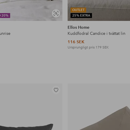
OUTLET
Visa
D 20%
25% EXTRA
liknande
Ellos Home
unrise
Kuddfodral Candice i tvättat lin
116 SEK
Ursprungligt pris
179 SEK
Lägg
till
i
favoriter