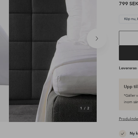
799 SE
Köp nu, 
Nästa
produkt
Leverera
Upp ti
*Gäller 
inom sä
1
/
2
Produktde
Ny 