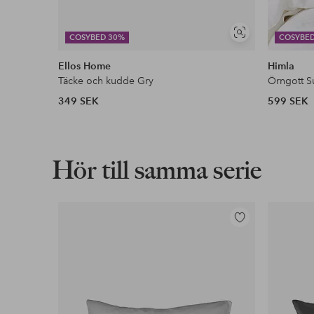
Visa
COSYBED 30%
COSYBE
liknande
Ellos Home
Himla
Täcke och kudde Gry
Örngott S
349 SEK
599 SEK
Hör till samma serie
Lägg
till
i
favoriter