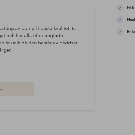
Fri f
Flexi
 satäng av bomull i bästa kvalitet, tc
Enke
at och har alla efterlängtade
en är unik då den består av bäddset,
ärger.