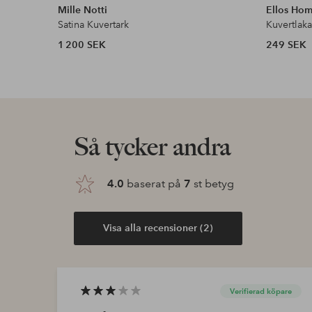
Mille Notti
Ellos Ho
Satina Kuvertark
Kuvertlak
1 200 SEK
249 SEK
Så tycker andra
4.0
baserat på
7
st betyg
Visa alla recensioner (2)
Verifierad köpare