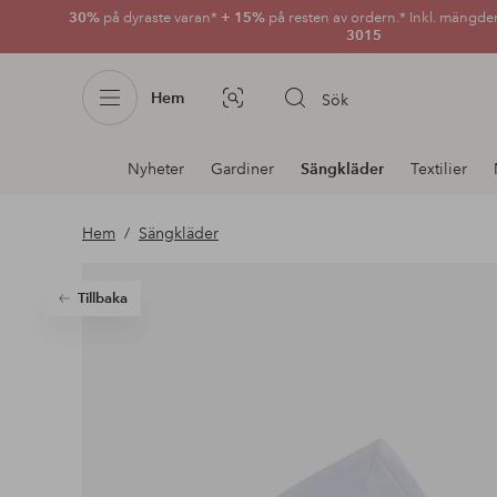
30%
på dyraste varan*
+ 15%
på resten av ordern.* Inkl. mängde
3015
Hem
Sök
Bildsök
Avdelnings
Nyheter
Gardiner
Sängkläder
Textilier
navigation
Hem
Sängkläder
Tillbaka