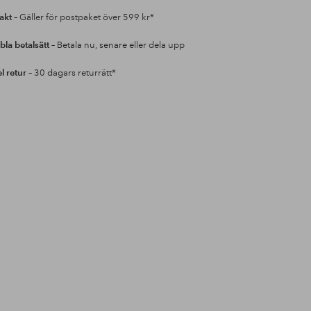
rakt
– Gäller för postpaket över 599 kr*
bla betalsätt
– Betala nu, senare eller dela upp
l retur
– 30 dagars returrätt*