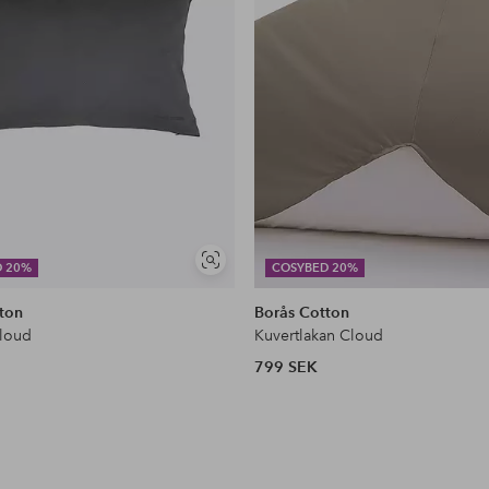
Visa
D 20%
COSYBED 20%
liknande
ton
Borås Cotton
loud
Kuvertlakan Cloud
799 SEK