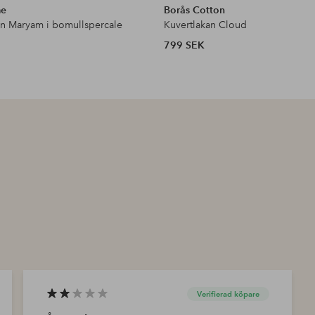
me
Borås Cotton
an Maryam i bomullspercale
Kuvertlakan Cloud
799 SEK
Verifierad köpare