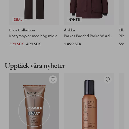
DEAL
NYHET!
Ellos Collection
Áhkká
Ellos
Kostymbyxor med hög midja
Parkas Padded Parka W Adjustable Waist
Pileja
399 SEK
499 SEK
1 499 SEK
599 
Upptäck våra nyheter
Lägg
Lägg
till
till
i
i
favoriter
favoriter
KOMMER
SNART