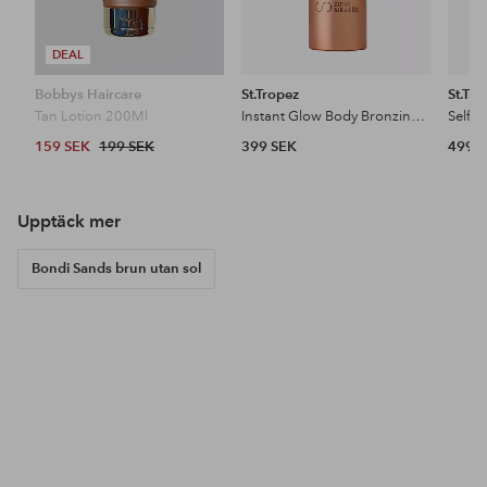
DEAL
Bobbys Haircare
St.Tropez
St.Tro
Tan Lotion 200Ml
Instant Glow Body Bronzing Mousse 200Ml
159 SEK
199 SEK
399 SEK
499 
Upptäck mer
Bondi Sands brun utan sol