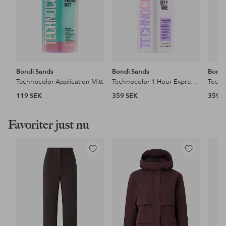
Bondi Sands
Bondi Sands
Bondi
Technocolor Application Mitt
Technocolor 1 Hour Express Self Tanning Foam 200ml
119 SEK
359 SEK
359 
Favoriter just nu
Lägg
Lägg
till
till
i
i
favoriter
favoriter