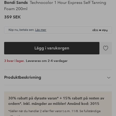
Bondi Sands
Technocolor 1 Hour Express Self Tanning
Foam 200ml
359 SEK
Köp nu, betala sen.
Läs mer
Lägg i varukorgen
Lägg
till
3 kvar i lager.
Levereras om 2-4 vardagar
i
favoriter
Produktbeskrivning
30% rabatt på dyraste varan* + 15% rabatt på resten av
ordern*. Inkl. mängder av möbler! Använd kod: 3015
*Gäller när du handlar 2 eller fler varor t.o.m. 11/8. Se fullständiga