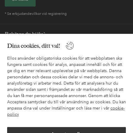
* Se erbjudandevillkor vid registrering
Behöver du hjälp?
Dina cookies, ditt val!
I vår FAQ hittar du svaren på de vanligaste frågorna. Här finns
också information om hur du enklast kontaktar oss.
Ellos använder obligatoriska cookies för att webbplatsen ska
fungera samt cookies för analys, anpassat innehåll och för att
Kundservice
Beställning
Betalsätt
Leveran
ge dig en mer relevant upplevelse på vår webbplats. Denna
persondatan och dessa cookies delar vi med de annons- och
analysföretag vi arbetar med. Detta för att analysera hur du
använder sidan samt i främjandet av vår marknadsföring så att
Mina sidor
du kan få mer personanpassade annonser. Genom att klicka
Acceptera samtycker du till vår användning av cookies. Du kan
Om Ellos
anpassa dina val under Inställningar och läsa mer i vår
cookie-
policy
Våra tjänster