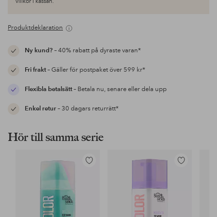
villkor i kassan.
Produktdeklaration
Ny kund?
– 40% rabatt på dyraste varan*
Fri frakt
– Gäller för postpaket över 599 kr*
Flexibla betalsätt
– Betala nu, senare eller dela upp
Enkel retur
– 30 dagars returrätt*
Hör till samma serie
Lägg
Lägg
till
till
i
i
favoriter
favoriter