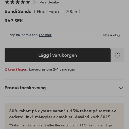
1
Visa detaljer
Bondi Sands
1 Hour Express 200 ml
369 SEK
Köp nu, betala sen.
Läs mer
Lägg i varukorgen
Lägg
till
2 kvar i lager.
Levereras om 2-4 vardagar
i
favoriter
Produktbeskrivning
30% rabatt på dyraste varan* + 15% rabatt på resten av
ordern*. Inkl. mängder av möbler! Använd kod: 3015
*Gäller när du handlar 2 eller fler varor t.o.m. 11/8. Se fullständiga