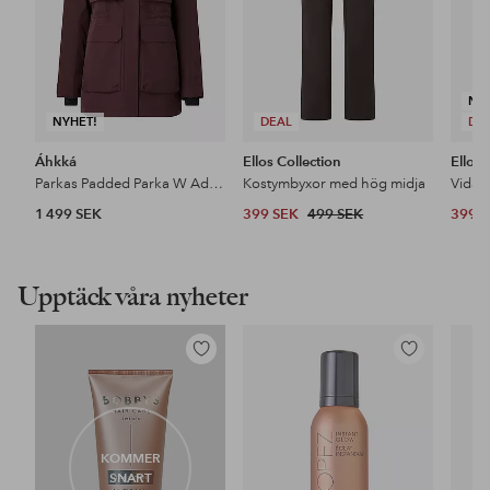
NY
NYHET!
DEAL
DE
Áhkká
Ellos Collection
Ellos 
Parkas Padded Parka W Adjustable Waist
Kostymbyxor med hög midja
1 499 SEK
399 SEK
499 SEK
399 
Upptäck våra nyheter
Lägg
Lägg
till
till
i
i
favoriter
favoriter
KOMMER
SNART