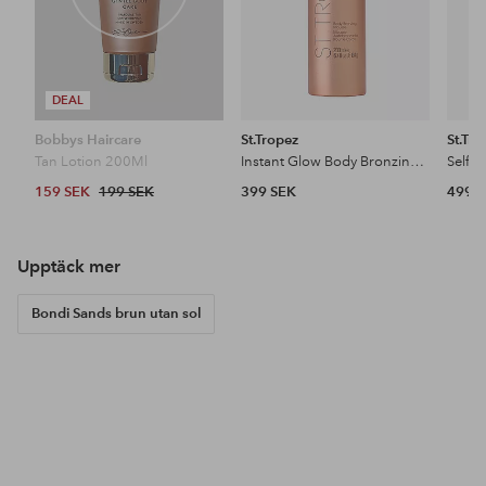
DEAL
Bobbys Haircare
St.Tropez
St.Tro
Tan Lotion 200Ml
Instant Glow Body Bronzing Mousse 200Ml
159 SEK
199 SEK
399 SEK
499 
Upptäck mer
Bondi Sands brun utan sol