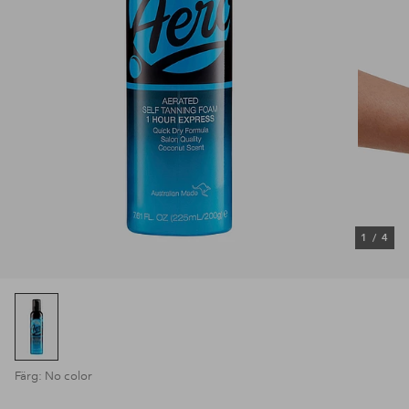
1
/
4
Färg: No color