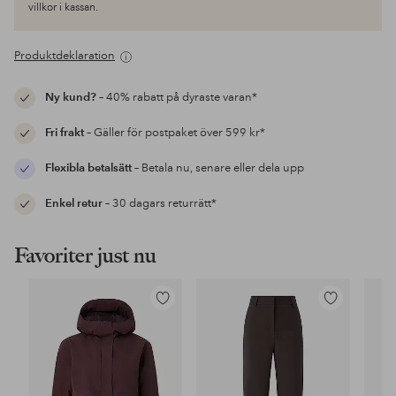
villkor i kassan.
Produktdeklaration
Ny kund?
– 40% rabatt på dyraste varan*
Fri frakt
– Gäller för postpaket över 599 kr*
Flexibla betalsätt
– Betala nu, senare eller dela upp
Enkel retur
– 30 dagars returrätt*
Favoriter just nu
Lägg
Lägg
till
till
i
i
favoriter
favoriter