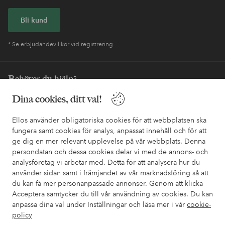
Bli kund
* Se erbjudandevillkor vid registrering
Behöver du hjälp?
Dina cookies, ditt val!
I vår FAQ hittar du svaren på de vanligaste frågorna. Här finns
också information om hur du enklast kontaktar oss.
Ellos använder obligatoriska cookies för att webbplatsen ska
fungera samt cookies för analys, anpassat innehåll och för att
Kundservice
Beställning
Betalsätt
Leveran
ge dig en mer relevant upplevelse på vår webbplats. Denna
persondatan och dessa cookies delar vi med de annons- och
analysföretag vi arbetar med. Detta för att analysera hur du
använder sidan samt i främjandet av vår marknadsföring så att
Mina sidor
du kan få mer personanpassade annonser. Genom att klicka
Acceptera samtycker du till vår användning av cookies. Du kan
Om Ellos
anpassa dina val under Inställningar och läsa mer i vår
cookie-
policy