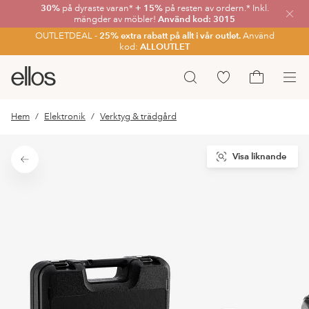
30%
på dyraste varan*
+ 15%
på resten av ordern.* Inkl.
Stän
mängder av möbler!
Använd kod: 3015
OUTLETDEAL -
25% extra rabatt på allt i vår outlet.
Använd
kod:
ALLOUTLET
Ellos
Gå
Sök
logotyp
till
Gå
-
favoritmarkerade
till
Hem
Elektronik
Verktyg & trädgård
gå
produkter
kundvagne
till
förstasidan
Visa liknande
Tillbaka