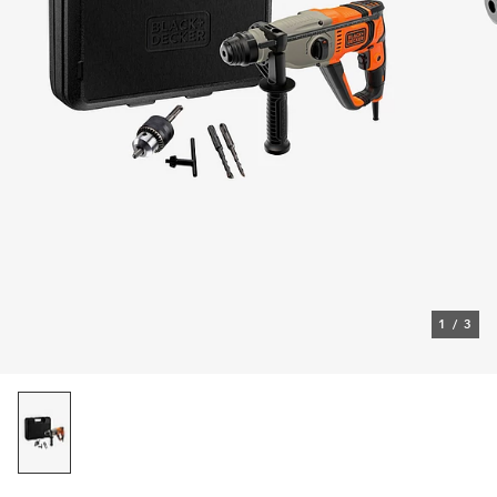
1
/
3