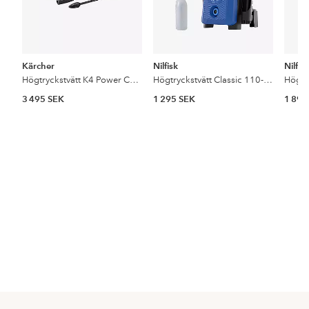
Kärcher
Nilfisk
Nilfis
Högtryckstvätt K4 Power Control Home Wood
Högtryckstvätt Classic 110-5 EU
Högtr
3 495 SEK
1 295 SEK
1 895