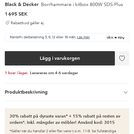
Black & Decker
Borrhammare i kitbox 800W SDS-Plus
1 695 SEK
Rabattkod gäller ej
Räntefri delbetalning 3, 6, 12 eller 18 mån.
Läs mer
Lägg i varukorgen
Lägg
till
i
1 kvar i lager.
Levereras om 4-6 vardagar
favor
Produktbeskrivning
30% rabatt på dyraste varan* + 15% rabatt på resten av
ordern*. Inkl. mängder av möbler! Använd kod: 3015
*Gäller när du handlar 2 eller fler varor t.o.m. 11/8. Se fullständiga