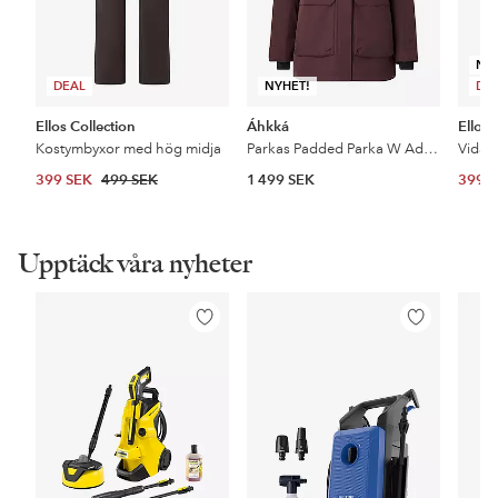
NY
DEAL
NYHET!
DE
Ellos Collection
Áhkká
Ellos 
Kostymbyxor med hög midja
Parkas Padded Parka W Adjustable Waist
399 SEK
499 SEK
1 499 SEK
399 
Upptäck våra nyheter
Lägg
Lägg
till
till
i
i
favoriter
favoriter