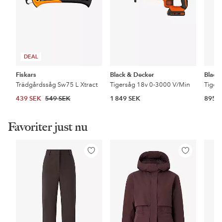
DEAL
Fiskars
Black & Decker
Black
Trädgårdssåg Sw75 L Xtract
Tigersåg 18v 0-3000 V/Min
439 SEK
549 SEK
1 849 SEK
895 
Favoriter just nu
Lägg
Lägg
till
till
i
i
favoriter
favoriter