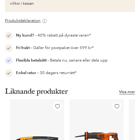
villkor i kassan.
Produktdeklaration
Ny kund?
– 40% rabatt på dyraste varan*
Fri frakt
– Gäller för postpaket över 599 kr*
Flexibla betalsätt
– Betala nu, senare eller dela upp
Enkel retur
– 30 dagars returrätt*
Liknande produkter
Visa mer
Lägg
Lägg
till
till
i
i
favoriter
favoriter