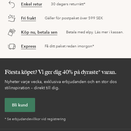
Enkel retur
30 dagars returrätt*
Fri frakt
Gäller för postpaket över 599 SEK
Köp nu, betala sen
Betala med elpy. Läs mer i kassan.
Express
Få ditt paket redan imorgon*
Första köpet? Vi ger dig 40% på dyraste* varan.
Nyheter varje vecka, exklusiva erbjudanden och en stor dos
stilinspiration – direkt till dig.
Bli kund
* Se erbjudandevillkor vid registrering