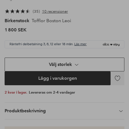
35
10 recensioner
Birkenstock
Tofflor Boston Leoi
1 800 SEK
Räntefri delbetalning 3, 6, 12 eller 18 mån.
Läs mer
Välj storlek
Lägg i varukorgen
Lägg
till
2 kvar i lager.
Levereras om 2-4 vardagar
i
favoriter
Produktbeskrivning