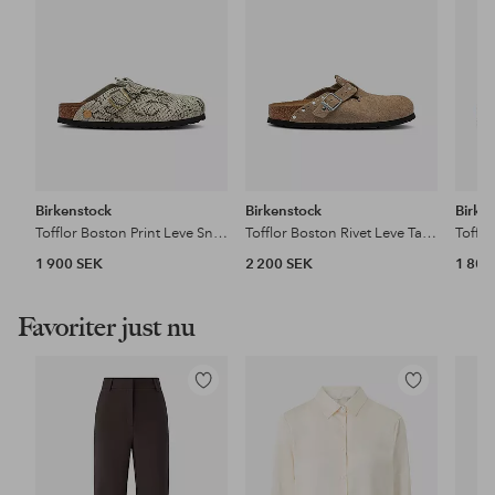
Birkenstock
Birkenstock
Birke
Tofflor Boston Print Leve Snake Oyster
Tofflor Boston Rivet Leve Taupe
Toffl
1 900 SEK
2 200 SEK
1 800
Favoriter just nu
Lägg
Lägg
till
till
i
i
favoriter
favoriter