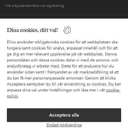
* Se erbjudandevillkor vid registrering
Behöver du hjälp?
Dina cookies, ditt val!
I vår FAQ hittar du svaren på de vanligaste frågorna. Här finns
också information om hur du enklast kontaktar oss.
Ellos använder obligatoriska cookies för att webbplatsen ska
fungera samt cookies för analys, anpassat innehåll och för att
ge dig en mer relevant upplevelse på vår webbplats. Denna
Kundservice
Beställning
Betalsätt
Leveran
persondatan och dessa cookies delar vi med de annons- och
analysföretag vi arbetar med. Detta för att analysera hur du
använder sidan samt i främjandet av vår marknadsföring så att
du kan få mer personanpassade annonser. Genom att klicka
Mina sidor
Acceptera samtycker du till vår användning av cookies. Du kan
anpassa dina val under Inställningar och läsa mer i vår
cookie-
policy
Om Ellos
Våra tjänster
Acceptera alla
Endast nödvändiga
Öpp