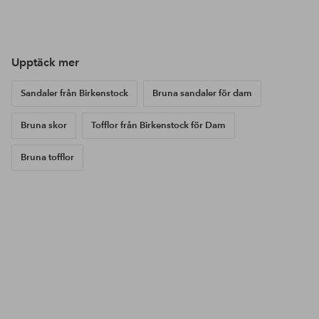
Inlägg
ellosofficial
Inlägg
ellosofficial
Inl
ello
publicerat
publicerat
pub
av
av
av
Upptäck mer
Sandaler från Birkenstock
Bruna sandaler för dam
Bruna skor
Tofflor från Birkenstock för Dam
Bruna tofflor