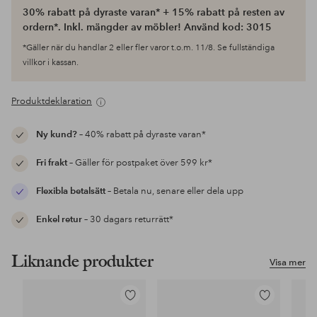
30% rabatt på dyraste varan* + 15% rabatt på resten av
ordern*. Inkl. mängder av möbler! Använd kod: 3015
*Gäller när du handlar 2 eller fler varor t.o.m. 11/8. Se fullständiga
villkor i kassan.
Produktdeklaration
Ny kund?
– 40% rabatt på dyraste varan*
Fri frakt
– Gäller för postpaket över 599 kr*
Flexibla betalsätt
– Betala nu, senare eller dela upp
Enkel retur
– 30 dagars returrätt*
Liknande produkter
Visa mer
Lägg
Lägg
till
till