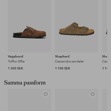
i
i
favoriter
favoriter
Vagabond
Shepherd
Shep
Tofflor Effie
Cassandra sandaler
Cassa
1 300 SEK
1 100 SEK
1 100
Samma passform
Lägg
Lägg
till
till
i
i
favoriter
favoriter