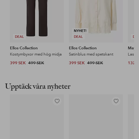
NYHET!
DEAL
DEAL
DE
Ellos Collection
Ellos Collection
Maybe
Kostymbyxor med hög midja
Satinblus med spetskant
399 SEK
499 SEK
399 SEK
499 SEK
132 
Upptäck våra nyheter
Lägg
Lägg
till
till
i
i
favoriter
favoriter