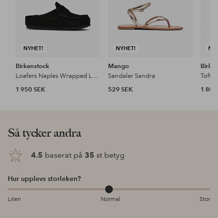
NYHET!
NYHET!
NY
Birkenstock
Mango
Birke
Loafers Naples Wrapped Leve Black
Sandaler Sandra
1 950 SEK
529 SEK
1 800
Så tycker andra
4.5
baserat på
35
st betyg
Hur upplevs storleken?
Liten
Normal
Stor