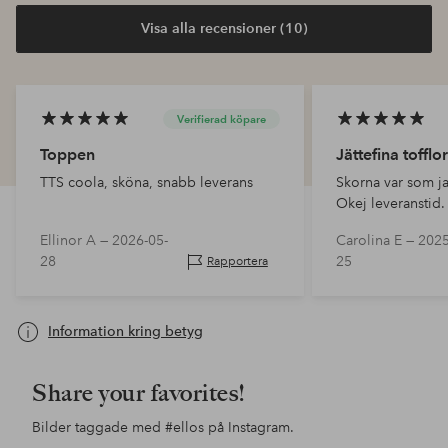
Visa alla recensioner (10)
Verifierad köpare
Toppen
Jättefina tofflor
TTS coola, sköna, snabb leverans
Skorna var som j
Okej leveranstid.
Ellinor A —
2026-05-
Carolina E —
2025
28
25
Rapportera
Information kring betyg
Share your favorites!
Bilder taggade med
#ellos
på Instagram.