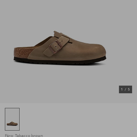
1
/
5
Färg: Tabacco brown