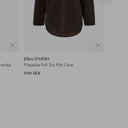
produkt
NYHET!
Visa
Visa
DEAL
liknande
liknande
Ellos STUDIO
Ellos Col
 midja
Pilejacka Full Zip Pile Core
Satinblus
599 SEK
399 SEK