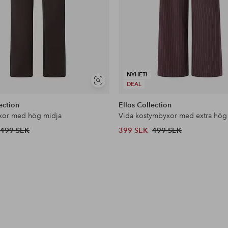
NYHET!
Visa
DEAL
liknande
ection
Ellos Collection
xor med hög midja
Vida kostymbyxor med extra hög
499 SEK
399 SEK
499 SEK