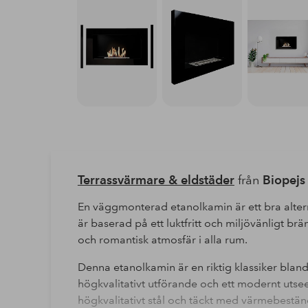
Terrassvärmare & eldstäder
från
Biopejs
En väggmonterad etanolkamin är ett bra alternat
är baserad på ett luktfritt och miljövänligt br
och romantisk atmosfär i alla rum.
Denna etanolkamin är en riktig klassiker bla
högkvalitativt utförande och ett modernt utsee
högkvalitativt stål och täckt med värmebestän