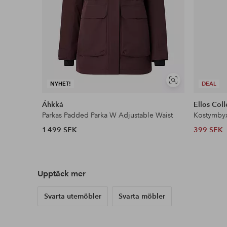
Visa
NYHET!
DEAL
liknande
Áhkká
Ellos Coll
Parkas Padded Parka W Adjustable Waist
Kostymby
1 499 SEK
399 SEK
Upptäck mer
Svarta utemöbler
Svarta möbler