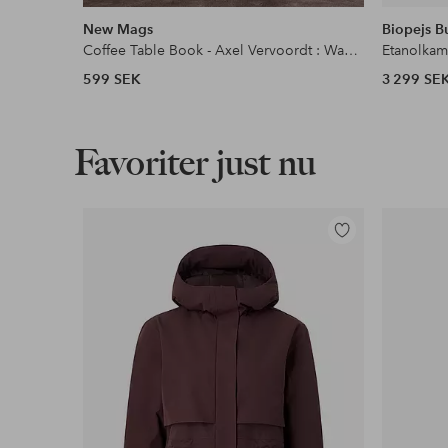
liknande
New Mags
Biopejs B
Coffee Table Book - Axel Vervoordt : Wabi Inspirations
Etanolkam
599 SEK
3 299 SE
Favoriter just nu
Lägg
till
i
favoriter