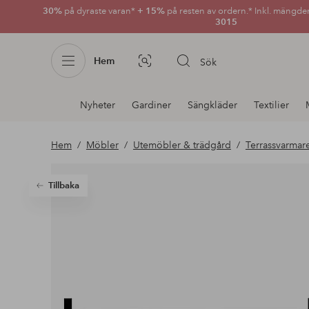
30%
på dyraste varan*
+ 15%
på resten av ordern.* Inkl. mängde
3015
Hem
Sök
Bildsök
Avdelnings
Nyheter
Gardiner
Sängkläder
Textilier
navigation
Hem
Möbler
Utemöbler & trädgård
Terrassvarmar
Tillbaka