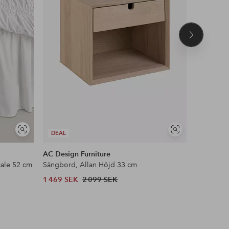
Nästa
produkt
Visa
Visa
DEAL
DEAL
liknande
liknande
AC Design Furniture
Ellos Ho
ale 52 cm
Sängbord, Allan Höjd 33 cm
Golvlamp
1 469 SEK
2 099 SEK
1 899 SE