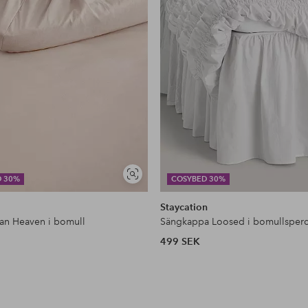
Visa
D 30%
COSYBED 30%
liknande
Staycation
kan Heaven i bomull
Sängkappa Loosed i bomullsperc
499 SEK