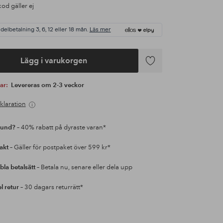
od gäller ej
 delbetalning 3, 6, 12 eller 18 mån.
Läs mer
Lägg i varukorgen
Lägg
till
var:
Levereras om 2-3 veckor
i
favoriter
klaration
kund?
– 40% rabatt på dyraste varan*
rakt
– Gäller för postpaket över 599 kr*
bla betalsätt
– Betala nu, senare eller dela upp
l retur
– 30 dagars returrätt*