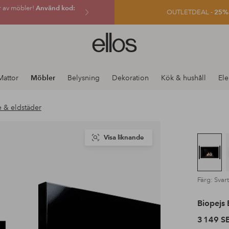
r av möbler!
Använd kod:
OUTLETDEAL -
25% e
Ellos
logotyp
-
gå
Mattor
Möbler
Belysning
Dekoration
Kök & hushåll
Ele
till
förstasidan
e & eldstäder
Visa liknande
Färg: Svar
Biopejs 
3 149 S