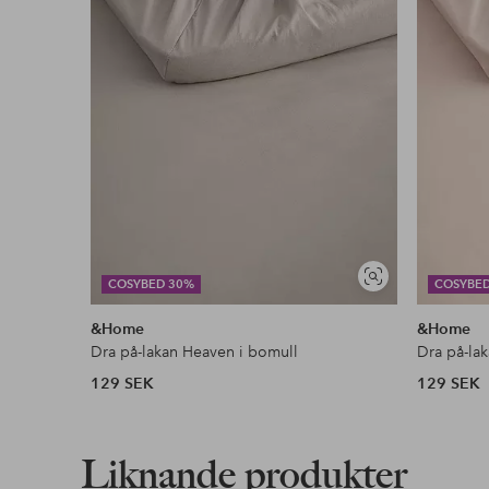
Monteringsanvisning
Fri frakt
Gäller för postpaket över 599 kr
Läs mer
Faktura & Delbetalning
Visa
COSYBED 30%
COSYBE
liknande
Våra mest fördelaktiga betalsätt
&Home
&Home
Dra på-lakan Heaven i bomull
Dra på-la
Läs mer
129 SEK
129 SEK
Liknande produkter