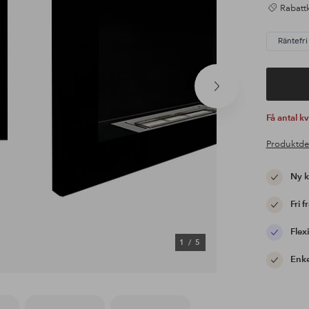
Rabattk
Räntefri
Nästa
produkt
Få antal k
Produktde
Ny 
Fri f
Flexi
1
/
5
Enke