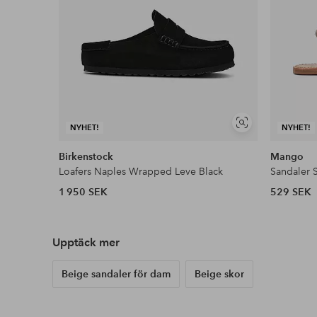
Visa
NYHET!
NYHET!
liknande
Birkenstock
Mango
Loafers Naples Wrapped Leve Black
Sandaler 
1 950 SEK
529 SEK
Upptäck mer
Beige sandaler för dam
Beige skor