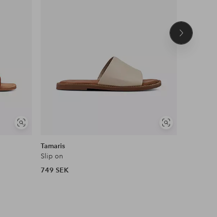
Nästa
produkt
Visa
Visa
NYHET!
liknande
liknande
Tamaris
Mango
Slip on
Sandalett
749 SEK
599 SEK