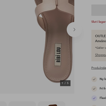
Slut i lager
Nästa
produkt
OUTLET
Använ
*Gäller 
Shoppa
Produktde
Ny 
1
/
5
Fri f
Flexi