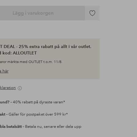
Lägg i varukorgen
Lägg
till
i
favoriter
 DEAL - 25% extra rabatt på allt i vår outlet.
d kod: ALLOUTLET
varor märkta med OUTLET t.o.m. 11/8.
 här
klaration
kund?
– 40% rabatt på dyraste varan*
rakt
– Gäller för postpaket över 599 kr*
bla betalsätt
– Betala nu, senare eller dela upp