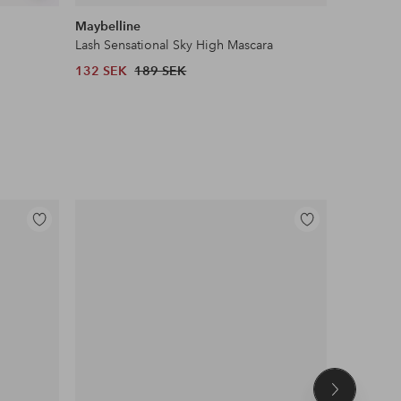
liknande
Maybelline
Ellos ST
Lash Sensational Sky High Mascara
Pilejacka 
132 SEK
189 SEK
599 SEK
Lägg
Lägg
till
till
i
i
favoriter
favoriter
Nästa