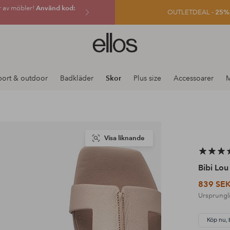
r av möbler!
Använd kod:
OUTLETDEAL -
25% e
Ellos
logotyp
-
gå
port & outdoor
Badkläder
Skor
Plus size
Accessoarer
M
till
förstasidan
Visa liknande
Bibi Lou
839 SE
Ursprungli
Köp nu, 