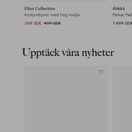
liknande
Ellos Collection
Áhkká
Kostymbyxor med hög midja
Parkas Pa
399 SEK
499 SEK
1 499 SE
Upptäck våra nyheter
Lägg
till
i
favoriter