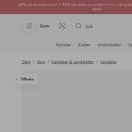
30%
på dyraste varan*
+ 15%
på resten av ordern.* Inkl. mängde
3015
Dam
Sök
Bildsök
Avdelnings
Nyheter
Kläder
Underkläder
S
navigation
Dam
Skor
Sandaler & sandaletter
Sandaler
Tillbaka