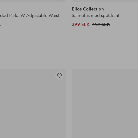
liknande
Ellos Collection
dded Parka W Adjustable Waist
Satinblus med spetskant
K
399 SEK
499 SEK
Lägg
till
i
favoriter