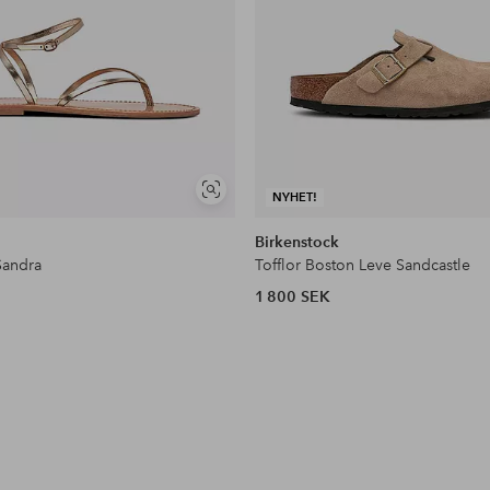
Visa
NYHET!
liknande
Birkenstock
Sandra
Tofflor Boston Leve Sandcastle
1 800 SEK