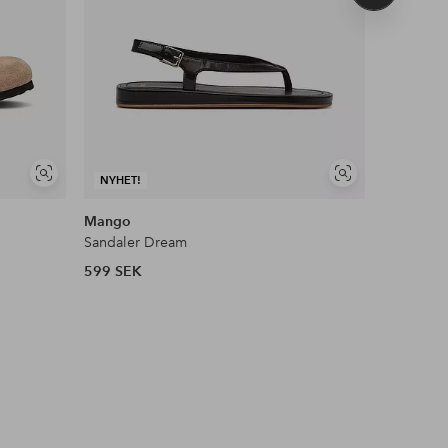
produkt
Visa
Visa
NYHET!
NYHET!
liknande
liknande
Mango
Birkensto
Sandaler Dream
Sandaler 
599 SEK
1 650 SE