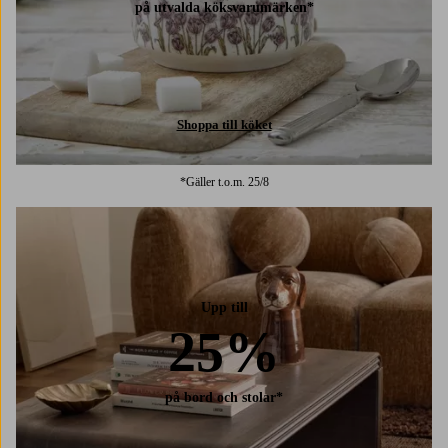
på utvalda köksvarumärken*
Shoppa till köket
*Gäller t.o.m. 25/8
Upp till
25%
på bord och stolar*