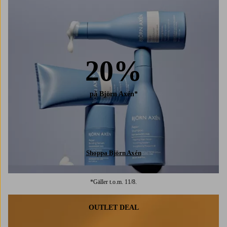
20%
på Björn Axén*
Shoppa Björn Axén
*Gäller t.o.m. 11/8.
OUTLET DEAL