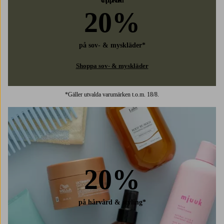
Upp till
HERR
20%
på sov- & myskläder*
Shoppa sov- & myskläder
*Gäller utvalda varumärken t.o.m. 18/8.
20%
på hårvård & styling*