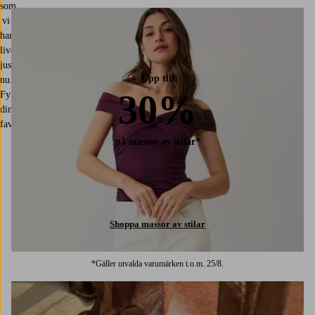
som
vi
har
live
just
Upp till
nu.
30%
Fynda
dina
favoriter!
på massor av stilar*
Shoppa massor av stilar
*Gäller utvalda varumärken t.o.m. 25/8.