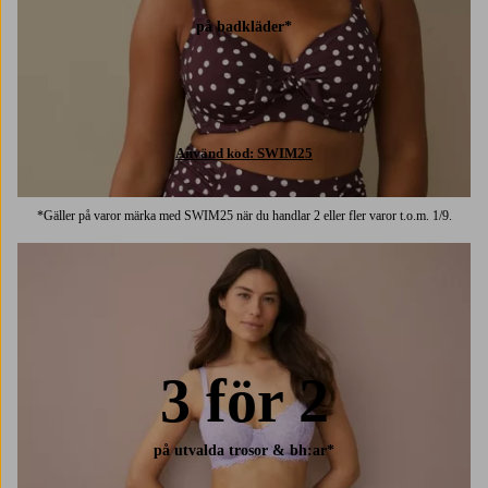
på badkläder*
Använd kod: SWIM25
*Gäller på varor märka med SWIM25 när du handlar 2 eller fler varor t.o.m. 1/9.
3 för 2
på utvalda trosor & bh:ar*