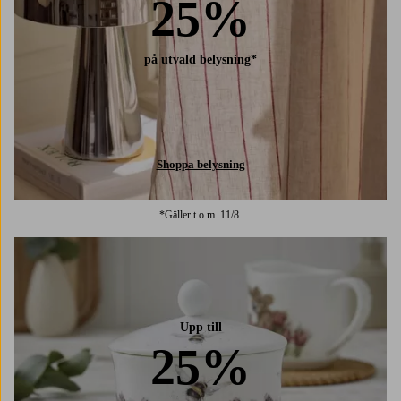
25%
på utvald belysning*
Shoppa belysning
*Gäller t.o.m. 11/8.
Upp till
25%