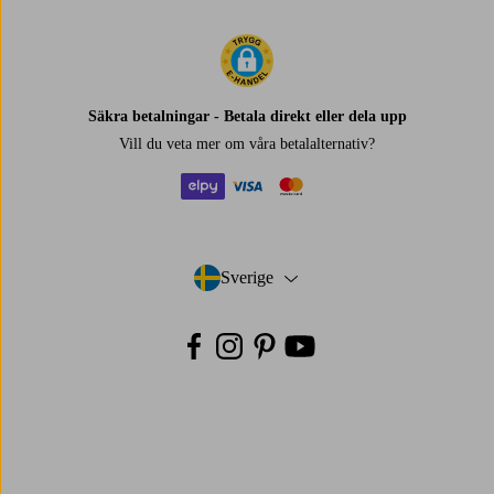
Säkra betalningar - Betala direkt eller dela upp
Vill du veta mer om
våra betalalternativ
?
elpy
visa
mastercard
Sverige
- Välj land
Facebook
Instagram
Pinterest
Youtube