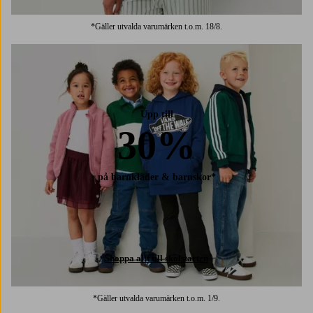
*Gäller utvalda varumärken t.o.m. 18/8.
Upp till
30%
på barnkläder & barnskor*
Shoppa allt till skolstarten
*Gäller utvalda varumärken t.o.m. 1/9.