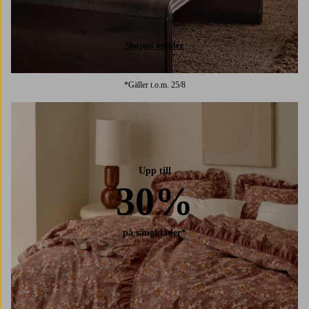
Shoppa möbler
*Gäller t.o.m. 25/8
Upp till
30%
på sängkläder*