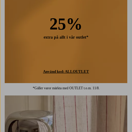
25%
extra på allt i vår outlet*
Använd kod: ALLOUTLET
*Gäller varor märkta med OUTLET t.o.m. 11/8.