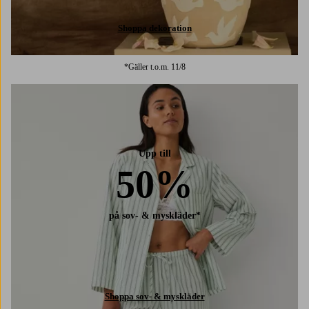
Shoppa dekoration
*Gäller t.o.m. 11/8
Upp till
50%
på sov- & myskläder*
Shoppa sov- & myskläder