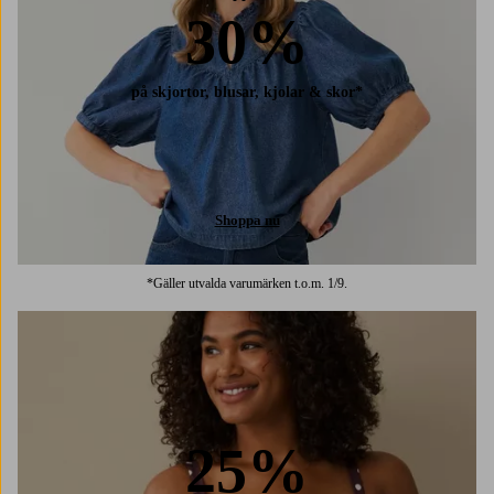
30%
på skjortor, blusar, kjolar & skor*
Shoppa nu
*Gäller utvalda varumärken t.o.m. 1/9.
25%