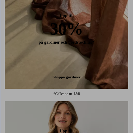
Upp till
30%
på gardiner och bordstextilier*
Shoppa gardiner
*Gäller t.o.m. 18/8
Upp till