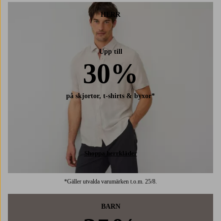
HERR
Upp till
30%
på skjortor, t-shirts & byxor*
Shoppa herrkläder
*Gäller utvalda varumärken t.o.m. 25/8.
BARN