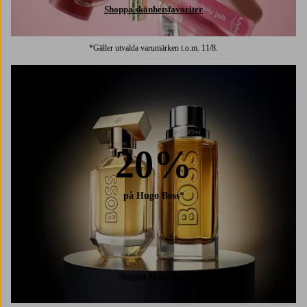
Shoppa skönhetsfavoriter
*Gäller utvalda varumärken t.o.m. 11/8.
20%
på Hugo Boss*
Shoppa Hugo Boss