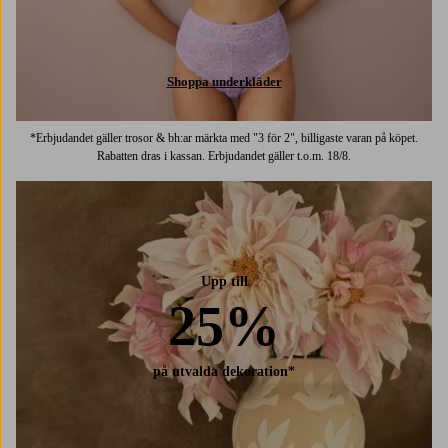
Shoppa underkläder
*Erbjudandet gäller trosor & bh:ar märkta med "3 för 2", billigaste varan på köpet.
Rabatten dras i kassan. Erbjudandet gäller t.o.m. 18/8.
Upp till
25%
på utvalda dekoration*