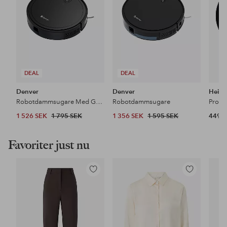
DEAL
DEAL
Denver
Denver
Heiro
Robotdammsugare Med Gyro-navigation
Robotdammsugare
Pro S
1 526 SEK
1 795 SEK
1 356 SEK
1 595 SEK
449 
Favoriter just nu
Lägg
Lägg
till
till
i
i
favoriter
favoriter