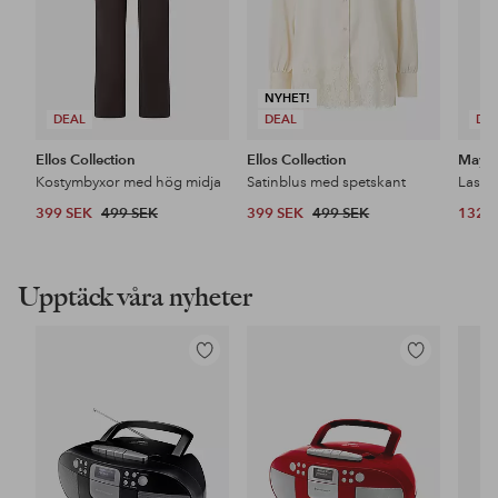
NYHET!
DEAL
DEAL
DE
Ellos Collection
Ellos Collection
Maybe
Kostymbyxor med hög midja
Satinblus med spetskant
399 SEK
499 SEK
399 SEK
499 SEK
132 
Upptäck våra nyheter
Lägg
Lägg
till
till
i
i
favoriter
favoriter