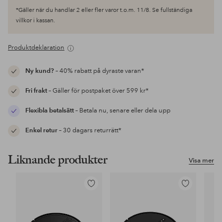
*Gäller när du handlar 2 eller fler varor t.o.m. 11/8. Se fullständiga
villkor i kassan.
Produktdeklaration
Ny kund?
– 40% rabatt på dyraste varan*
Fri frakt
– Gäller för postpaket över 599 kr*
Flexibla betalsätt
– Betala nu, senare eller dela upp
Enkel retur
– 30 dagars returrätt*
Liknande produkter
Visa mer
Lägg
Lägg
till
till
i
i
favoriter
favoriter