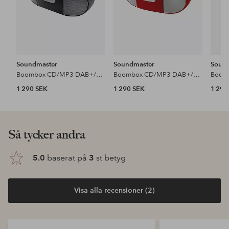
Soundmaster
Soundmaster
Soun
Boombox CD/MP3 DAB+/FM-radio USB SCD7800SW
Boombox CD/MP3 DAB+/FM-radio Kassett USB SCD7800RO
1 290 SEK
1 290 SEK
1 290
Så tycker andra
5.0
baserat på
3
st betyg
Visa alla recensioner (2)