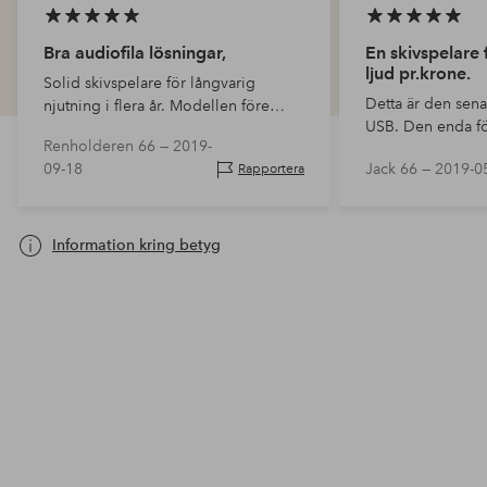
Bra audiofila lösningar,
En skivspelare 
ljud pr.krone.
Solid skivspelare för långvarig
Detta är den sena
njutning i flera år. Modellen före
USB. Den enda f
denna AT 120 USB hade några
Renholderen 66 —
2019-
betydelse är en b
fakaliteter som den här inte har.
09-18
Jack 66 —
2019-0
Rapportera
”världens” bästa
Möjlighet att justera armen i höjd,
uppgraderas me
och att spe…
Information kring betyg