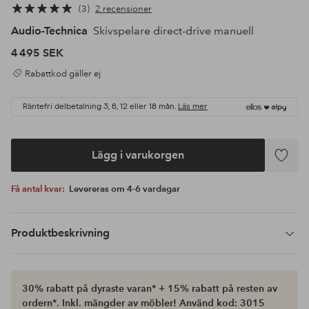
3
2 recensioner
Audio-Technica
Skivspelare direct-drive manuell
4 495 SEK
Rabattkod gäller ej
Räntefri delbetalning 3, 6, 12 eller 18 mån.
Läs mer
Lägg i varukorgen
Lägg
till
Få antal kvar:
Levereras om 4-6 vardagar
i
favoriter
Produktbeskrivning
30% rabatt på dyraste varan* + 15% rabatt på resten av
ordern*. Inkl. mängder av möbler! Använd kod: 3015