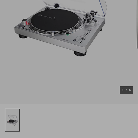
1
/
4