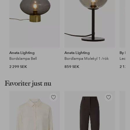
Aneta Lighting
Aneta Lighting
By Ry
Bordslampa Bell
Bordlampa Molekyl 1 /rök
Leola
2 299 SEK
859 SEK
2 139
Favoriter just nu
Lägg
Lägg
till
till
i
i
favoriter
favoriter