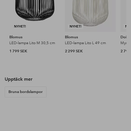
NYHET!
NYHET!
NY
Blomus
Blomus
Doin
LED-lampa Lito M 30,5 cm
LED-lampa Lito L 49 cm
1 799 SEK
2 299 SEK
2 799
Upptäck mer
Bruna bordslampor