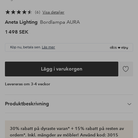
6
Visa detaljer
Aneta Lighting
Bordlampa AURA
1 498 SEK
Köp nu, betala sen.
Läs mer
Lägg i varukorgen
Lägg
till
Levereras om 3-4 veckor
i
favoriter
Produktbeskrivning
30% rabatt på dyraste varan* + 15% rabatt på resten av
ordern*. Inkl. mängder av möbler! Använd kod: 3015