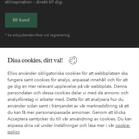
stilinspiration – direkt till dig.
Bli kund
* Se erbjudandevillkor vid registrering
Behöver du hjälp?
Dina cookies, ditt val!
I vår FAQ hittar du svaren på de vanligaste frågorna. Här finns
Ellos använder obligatoriska cookies för att webbplatsen ska
också information om hur du enklast kontaktar oss.
fungera samt cookies för analys, anpassat innehåll och för att
ge dig en mer relevant upplevelse på vår webbplats. Denna
Kundservice
Beställning
Betalsätt
Leveran
persondatan och dessa cookies delar vi med de annons- och
analysföretag vi arbetar med. Detta för att analysera hur du
använder sidan samt i främjandet av vår marknadsföring så att
du kan få mer personanpassade annonser. Genom att klicka
Mina sidor
Acceptera samtycker du till vår användning av cookies. Du kan
anpassa dina val under Inställningar och läsa mer i vår
cookie-
policy
Om Ellos