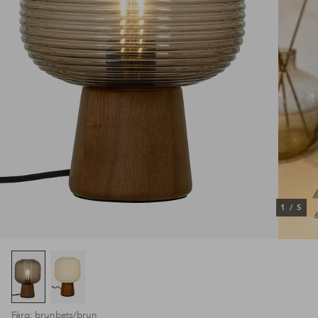
1
/
5
Färg: brunbets/brun