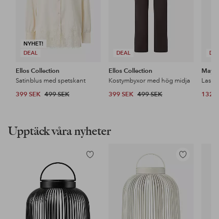
NYHET!
DEAL
DEAL
DE
Ellos Collection
Ellos Collection
Maybe
Satinblus med spetskant
Kostymbyxor med hög midja
399 SEK
499 SEK
399 SEK
499 SEK
132 
Upptäck våra nyheter
Lägg
Lägg
till
till
i
i
favoriter
favoriter