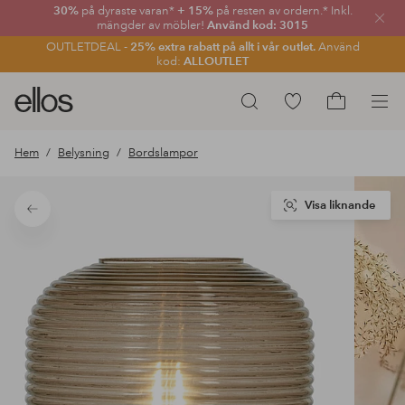
30%
på dyraste varan*
+ 15%
på resten av ordern.* Inkl.
Stän
mängder av möbler!
Använd kod: 3015
OUTLETDEAL -
25% extra rabatt på allt i vår outlet.
Använd
kod:
ALLOUTLET
Ellos
Gå
Sök
logotyp
till
Gå
-
favoritmarkerade
till
Hem
Belysning
Bordslampor
gå
produkter
kundvagne
till
förstasidan
Visa liknande
Tillbaka