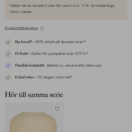
*Gäller när du handlar 2 eller fler varor t.o.m. 11/8. Se fullständiga
villkor i kassan.
Produktdeklaration
Ny kund?
– 40% rabatt på dyraste varan*
Fri frakt
– Gäller för postpaket över 599 kr*
Flexibla betalsätt
– Betala nu, senare eller dela upp
Enkel retur
– 30 dagars returrätt*
Hör till samma serie
Lägg
till
i
favoriter