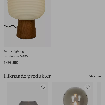
Aneta Lighting
Bordlampa AURA
1 498 SEK
Liknande produkter
Visa mer
Lägg
Lägg
till
till
i
i
favoriter
favoriter