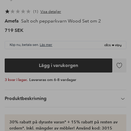
1
Visa detaljer
Amefa
Salt och pepparkvarn Wood Set om 2
719 SEK
Köp nu, betala sen.
Läs mer
Lägg i varukorgen
Lägg
till
3 kvar i lager.
Levereras om 6-8 vardagar
i
favoriter
Produktbeskrivning
30% rabatt på dyraste varan* + 15% rabatt på resten av
ordern*. Inkl. mängder av möbler! Använd kod: 3015