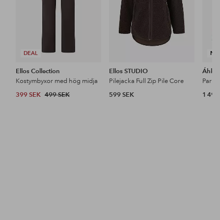
DEAL
NY
Ellos Collection
Ellos STUDIO
Áhkk
Kostymbyxor med hög midja
Pilejacka Full Zip Pile Core
399 SEK
499 SEK
599 SEK
1 499