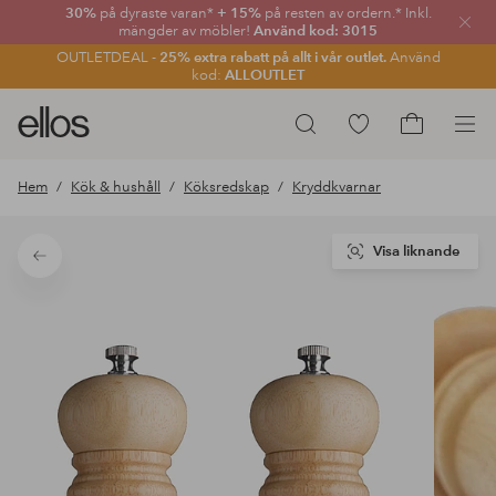
30%
på dyraste varan*
+ 15%
på resten av ordern.* Inkl.
Stän
mängder av möbler!
Använd kod: 3015
OUTLETDEAL -
25% extra rabatt på allt i vår outlet.
Använd
kod:
ALLOUTLET
Ellos
Gå
Sök
logotyp
till
Gå
-
favoritmarkerade
till
Hem
Kök & hushåll
Köksredskap
Kryddkvarnar
gå
produkter
kundvagne
till
förstasidan
Visa liknande
Tillbaka