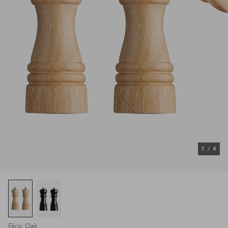
1
/
4
Färg: Oak