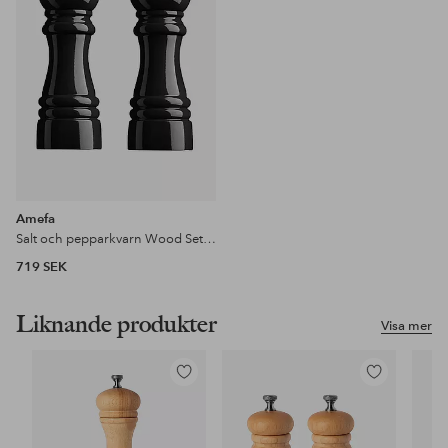
Amefa
Salt och pepparkvarn Wood Set om 2
719 SEK
Liknande produkter
Visa mer
Lägg
Lägg
till
till
i
i
favoriter
favoriter