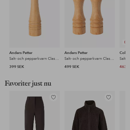
DE
Anders Petter
Anders Petter
Cole 
Salt- och pepparkvarn Classic 25,5 cm
Salt- och pepparkvarn Classic 18 cm
Saltk
399 SEK
499 SEK
463 
Favoriter just nu
Lägg
Lägg
till
till
i
i
favoriter
favoriter