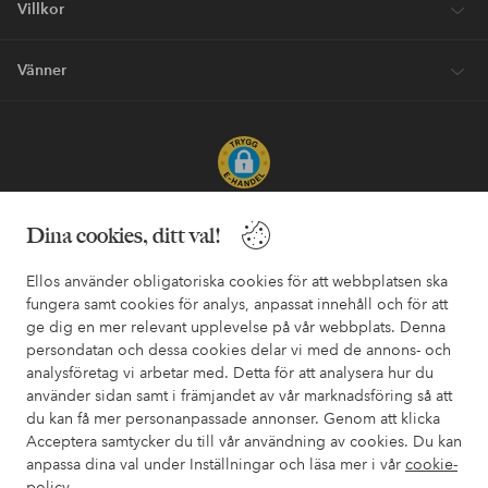
Villkor
Vänner
Säkra betalningar - Betala direkt eller dela upp
Dina cookies, ditt val!
Vill du veta mer om
våra betalalternativ
?
Ellos använder obligatoriska cookies för att webbplatsen ska
elpy
elpy
fungera samt cookies för analys, anpassat innehåll och för att
ge dig en mer relevant upplevelse på vår webbplats. Denna
persondatan och dessa cookies delar vi med de annons- och
analysföretag vi arbetar med. Detta för att analysera hur du
Sverige - Välj land
använder sidan samt i främjandet av vår marknadsföring så att
du kan få mer personanpassade annonser. Genom att klicka
Acceptera samtycker du till vår användning av cookies. Du kan
Facebook
Instagram
Pinterest
Youtube
anpassa dina val under Inställningar och läsa mer i vår
cookie-
policy