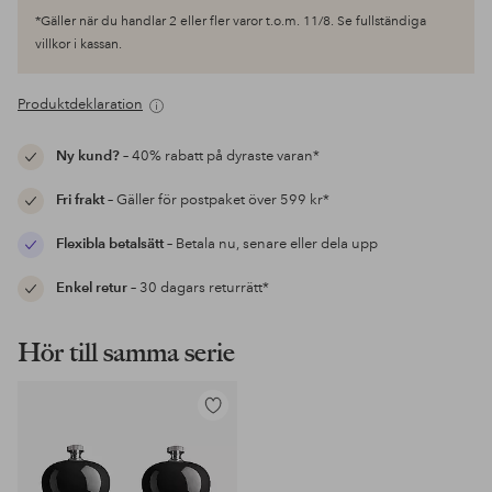
*Gäller när du handlar 2 eller fler varor t.o.m. 11/8. Se fullständiga
villkor i kassan.
Produktdeklaration
Ny kund?
– 40% rabatt på dyraste varan*
Fri frakt
– Gäller för postpaket över 599 kr*
Flexibla betalsätt
– Betala nu, senare eller dela upp
Enkel retur
– 30 dagars returrätt*
Hör till samma serie
Lägg
till
i
favoriter