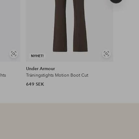
produkt
Visa
Visa
NYHET!
NYHET!
liknande
liknande
Under Armour
Craft
hts
Träningstights Motion Boot Cut
649 SEK
700 SEK