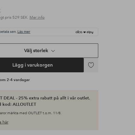
K
gt pris
529 SEK
Mer info
betala sen.
Läs mer
Välj storlek
Lägg i varukorgen
Lägg
till
s om 2-4 vardagar
i
favoriter
 DEAL - 25% extra rabatt på allt i vår outlet.
d kod: ALLOUTLET
varor märkta med OUTLET t.o.m. 11/8.
 här