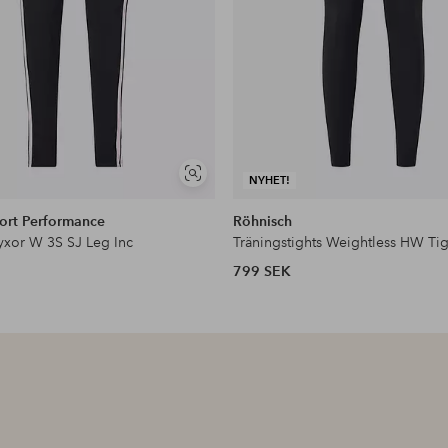
Visa
NYHET!
liknande
ort Performance
Röhnisch
yxor W 3S SJ Leg Inc
Träningstights Weightless HW Tig
799 SEK