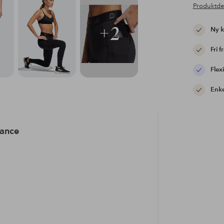
Produktde
+2
Ny 
Fri f
Flexi
Enke
mance