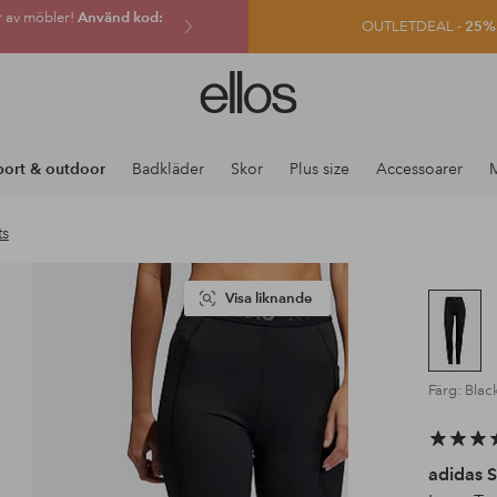
r av möbler!
Använd kod:
OUTLETDEAL -
25% e
Ellos
logotyp
-
gå
port & outdoor
Badkläder
Skor
Plus size
Accessoarer
till
förstasidan
ts
Visa liknande
Färg: Blac
adidas 