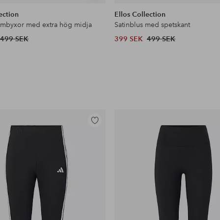
liknande
ection
Ellos Collection
ymbyxor med extra hög midja
Satinblus med spetskant
499 SEK
399 SEK
499 SEK
Lägg
till
i
favoriter