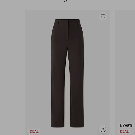
Lägg
till
i
favoriter
NYHET!
Visa
DEAL
DEAL