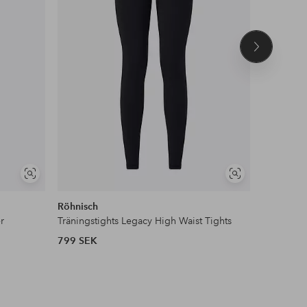
Nästa
produkt
Visa
Visa
liknande
liknande
Röhnisch
New Bala
r
Träningstights Legacy High Waist Tights
Träningst
799 SEK
730 SEK