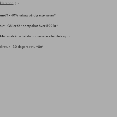
klaration
kund?
– 40% rabatt på dyraste varan*
rakt
– Gäller för postpaket över 599 kr*
bla betalsätt
– Betala nu, senare eller dela upp
l retur
– 30 dagars returrätt*