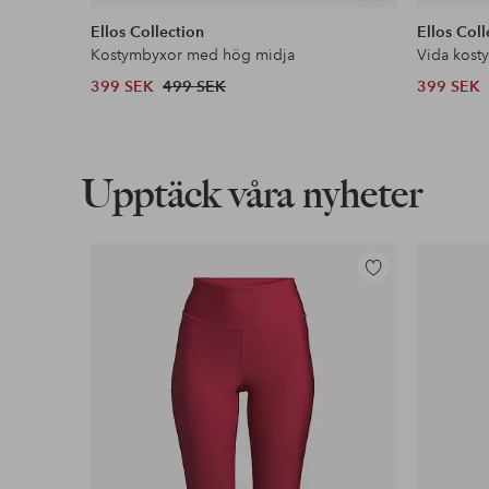
liknande
Ellos Collection
Ellos Coll
Kostymbyxor med hög midja
Vida kost
399 SEK
499 SEK
399 SEK
Upptäck våra nyheter
Lägg
till
i
favoriter