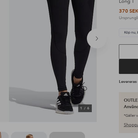
Long T
370 SE
Ursprungli
Köp nu, 
Nästa
produkt
Leverera
OUTLET
Använ
1
/
6
*Gäller 
Shoppa