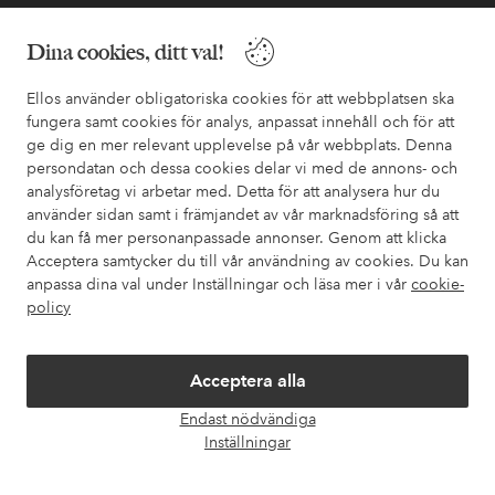
Behöver du hjälp?
Dina cookies, ditt val!
I vår FAQ hittar du svaren på de vanligaste frågorna. Här finns
också information om hur du enklast kontaktar oss.
Ellos använder obligatoriska cookies för att webbplatsen ska
fungera samt cookies för analys, anpassat innehåll och för att
ge dig en mer relevant upplevelse på vår webbplats. Denna
Kundservice
Beställning
Betalsätt
Leveran
persondatan och dessa cookies delar vi med de annons- och
analysföretag vi arbetar med. Detta för att analysera hur du
använder sidan samt i främjandet av vår marknadsföring så att
du kan få mer personanpassade annonser. Genom att klicka
Mina sidor
Acceptera samtycker du till vår användning av cookies. Du kan
anpassa dina val under Inställningar och läsa mer i vår
cookie-
policy
Om Ellos
Våra tjänster
Acceptera alla
Endast nödvändiga
Öpp
Villkor
Inställningar
chatt
Vänner