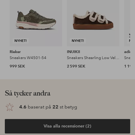
NYHET!
NYHET!
NY
Rieker
INUIKII
adida
Sneakers W4501-54
Sneakers Shearling Low Velcro
Sneak
999 SEK
2 599 SEK
1 199
Så tycker andra
4.6
baserat på
22
st betyg
Visa alla recensioner (2)