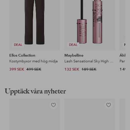
DEAL
DEAL
NY
Ellos Collection
Maybelline
Áhkk
Kostymbyxor med hög midja
Lash Sensational Sky High Mascara
399 SEK
499 SEK
132 SEK
189 SEK
1 499
Upptäck våra nyheter
Lägg
Lägg
till
till
i
i
favoriter
favoriter