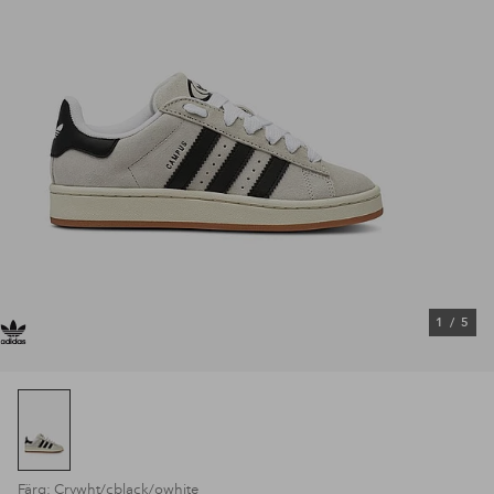
1
/
5
Färg: Crywht/cblack/owhite