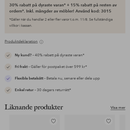
30% rabatt på dyraste varan* + 15% rabatt på resten av
ordern*. Inkl. mängder av möbler! Använd kod: 3015
*Gäller när du handlar 2 eller fler varor t.o.m. 11/8. Se fullständiga
villkor i kassan.
Produktdeklaration
Ny kund?
– 40% rabatt på dyraste varan*
Fri frakt
– Gäller för postpaket över 599 kr*
Flexibla betalsätt
– Betala nu, senare eller dela upp
Enkel retur
– 30 dagars returrätt*
Liknande produkter
Visa mer
Lägg
Lägg
till
till