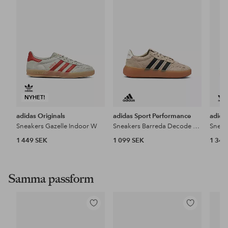
i
i
favoriter
favoriter
NYHET!
adidas Originals
adidas Sport Performance
adida
Sneakers Gazelle Indoor W
Sneakers Barreda Decode Lux
Sneak
1 449 SEK
1 099 SEK
1 349
Samma passform
Lägg
Lägg
till
till
i
i