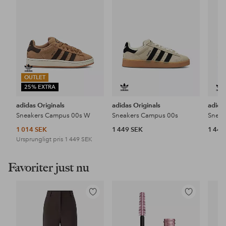
favoriter
favoriter
OUTLET
25% EXTRA
adidas Originals
adidas Originals
adida
Sneakers Campus 00s W
Sneakers Campus 00s
Sneak
1 014 SEK
1 449 SEK
1 449
Ursprungligt pris
1 449 SEK
Favoriter just nu
Lägg
Lägg
till
till
i
i
favoriter
favoriter