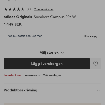
22
2 recensioner
adidas Originals
Sneakers Campus 00s W
1 449 SEK
Köp nu, betala sen.
Läs mer
Välj storlek
Lägg i varukorgen
Lägg
till
Få antal kvar:
Levereras om 2-4 vardagar
i
favoriter
Produktbeskrivning