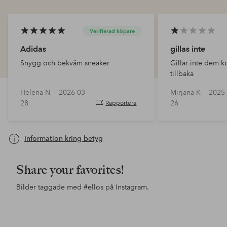
Verifierad köpare
Adidas
gillas inte
Snygg och bekväm sneaker
Gillar inte dem 
tillbaka
Helena N —
2026-03-
Mirjana K —
2025-
28
26
Rapportera
Information kring betyg
Share your favorites!
Bilder taggade med
#ellos
på Instagram.
Inlägg
ellosofficial
Inlägg
ellosofficial
Inl
ello
publicerat
publicerat
pub
av
av
av