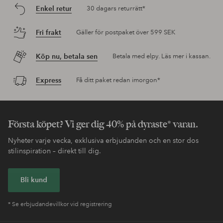
Enkel retur
30 dagars returrätt*
Fri frakt
Gäller för postpaket över 599 SEK
Köp nu, betala sen
Betala med elpy. Läs mer i kassan.
Express
Få ditt paket redan imorgon*
Första köpet? Vi ger dig 40% på dyraste* varan.
Nyheter varje vecka, exklusiva erbjudanden och en stor dos
stilinspiration – direkt till dig.
Bli kund
* Se erbjudandevillkor vid registrering