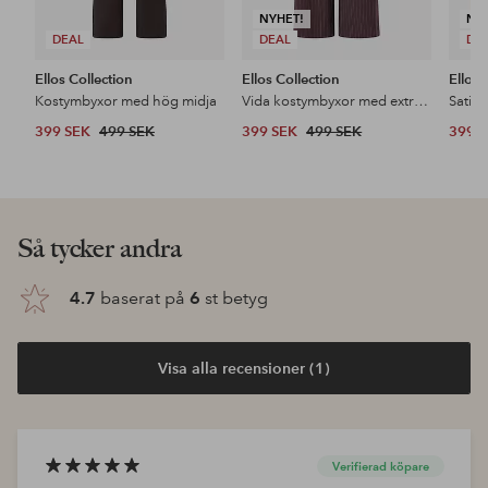
NYHET!
NY
DEAL
DEAL
DE
Ellos Collection
Ellos Collection
Ellos 
Kostymbyxor med hög midja
Vida kostymbyxor med extra hög midja
Satin
399 SEK
499 SEK
399 SEK
499 SEK
399 
Så tycker andra
4.7
baserat på
6
st betyg
Visa alla recensioner (1)
Verifierad köpare