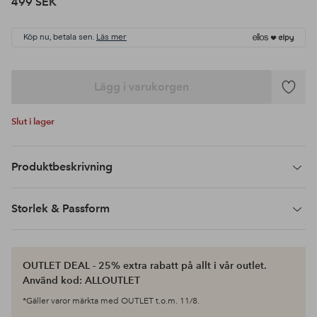
499 SEK
Köp nu, betala sen.
Läs mer
Lägg i varukorgen
Lägg
till
Slut i lager
i
favoriter
Produktbeskrivning
Storlek & Passform
OUTLET DEAL - 25% extra rabatt på allt i vår outlet.
Använd kod: ALLOUTLET
*Gäller varor märkta med OUTLET t.o.m. 11/8.