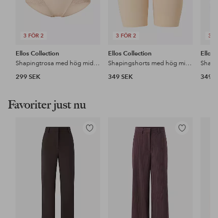
3 FÖR 2
3 FÖR 2
3 F
Ellos Collection
Ellos Collection
Ellos 
Shapingtrosa med hög midja – medium support
Shapingshorts med hög midja - medium support
299 SEK
349 SEK
349 
Favoriter just nu
Lägg
Lägg
till
till
i
i
favoriter
favoriter