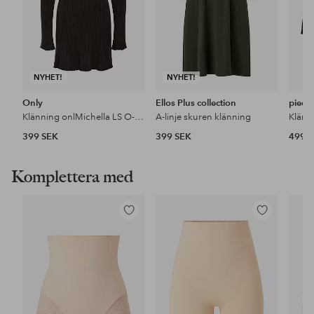
NYHET!
NYHET!
Only
Ellos Plus collection
piece
Klänning onlMichella LS O-neck Dress Knt
A-linje skuren klänning
Klänn
399 SEK
399 SEK
499 
Komplettera med
Lägg
Lägg
till
till
i
i
favoriter
favoriter