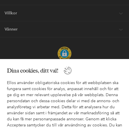
Villkor
Vänner
Säkra betalningar - Betala direkt eller dela upp
Dina cookies, ditt val!
Vill du veta mer om
våra betalalternativ
?
Ellos använder obligatoriska cookies för att webbplatsen ska
elpy
elpy
fungera samt cookies för analys, anpassat innehåll och för att
ge dig en mer relevant upplevelse på vår webbplats. Denna
persondatan och dessa cookies delar vi med de annons- och
analysföretag vi arbetar med. Detta för att analysera hur du
Sverige - Välj land
använder sidan samt i främjandet av vår marknadsföring så att
du kan få mer personanpassade annonser. Genom att klicka
Acceptera samtycker du till vår användning av cookies. Du kan