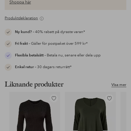
Shoppa här
Produktdeklaration
Ny kund?
– 40% rabatt på dyraste varan*
Fri frakt
– Gäller för postpaket över 599 kr*
Flexibla betalsätt
– Betala nu, senare eller dela upp
Enkel retur
– 30 dagars returrätt*
Liknande produkter
Visa mer
Lägg
Lägg
till
till
i
i
favoriter
favoriter