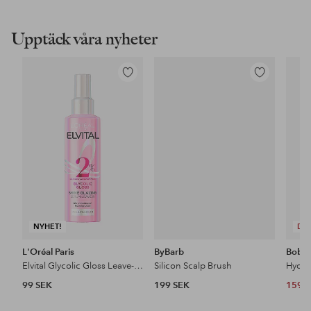
Upptäck våra nyheter
Lägg
Lägg
till
till
i
i
favoriter
favoriter
NYHET!
DE
L'Oréal Paris
ByBarb
Bobby
Elvital Glycolic Gloss Leave-In Spray 150 Ml
Silicon Scalp Brush
99 SEK
199 SEK
159 