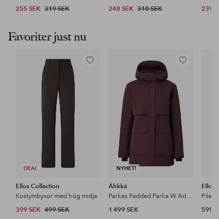
255 SEK
319 SEK
248 SEK
310 SEK
239 
Favoriter just nu
Lägg
Lägg
till
till
i
i
favoriter
favoriter
DEAL
NYHET!
Ellos Collection
Áhkká
Ellos
Kostymbyxor med hög midja
Parkas Padded Parka W Adjustable Waist
Pileja
399 SEK
499 SEK
1 499 SEK
599 