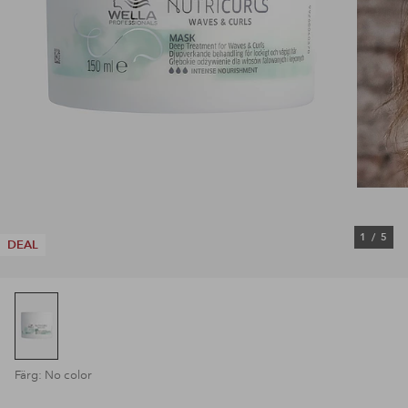
1
/
5
DEAL
Färg: No color