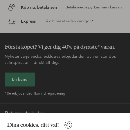
Köp nu, betala sen
Betala med elpy. Läs mer i kassan.
Express
Få ditt paket redan imorgon*
Första köpet? Vi ger dig 40% på dyraste* varan.
Nyheter varje vecka, exklusiva erbjudanden och en stor dos
stilinspiration – direkt till dig.
Bli kund
* Se erbjudandevillkor vid registrering
Behöver du hjälp?
Dina cookies, ditt val!
I vår FAQ hittar du svaren på de vanligaste frågorna. Här finns