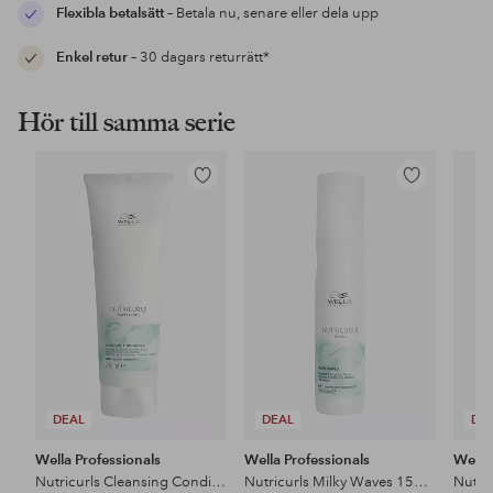
Flexibla betalsätt
– Betala nu, senare eller dela upp
Enkel retur
– 30 dagars returrätt*
Hör till samma serie
Lägg
Lägg
till
till
i
i
favoriter
favoriter
DEAL
DEAL
DE
Wella Professionals
Wella Professionals
Wella
Nutricurls Cleansing Conditioner 250 ml
Nutricurls Milky Waves 150 ml