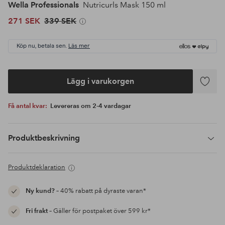
Wella Professionals
Nutricurls Mask 150 ml
271 SEK
339 SEK
Köp nu, betala sen.
Läs mer
Lägg i varukorgen
Lägg
till
Få antal kvar:
Levereras om 2-4 vardagar
i
favoriter
Produktbeskrivning
Produktdeklaration
Ny kund?
– 40% rabatt på dyraste varan*
Fri frakt
– Gäller för postpaket över 599 kr*