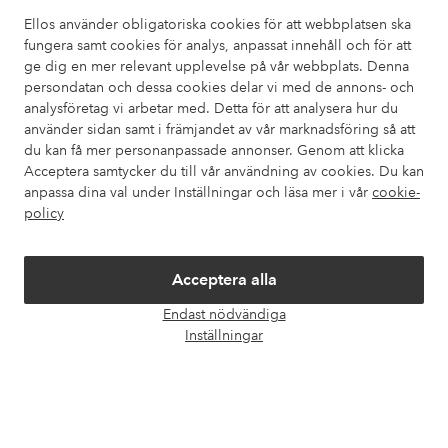
också information om hur du enklast kontaktar oss.
Ellos använder obligatoriska cookies för att webbplatsen ska
fungera samt cookies för analys, anpassat innehåll och för att
Kundservice
Beställning
Betalsätt
Leveran
ge dig en mer relevant upplevelse på vår webbplats. Denna
persondatan och dessa cookies delar vi med de annons- och
analysföretag vi arbetar med. Detta för att analysera hur du
använder sidan samt i främjandet av vår marknadsföring så att
Mina sidor
du kan få mer personanpassade annonser. Genom att klicka
Acceptera samtycker du till vår användning av cookies. Du kan
Om Ellos
anpassa dina val under Inställningar och läsa mer i vår
cookie-
policy
Våra tjänster
Acceptera alla
Villkor
Endast nödvändiga
Öpp
Inställningar
chatt
Vänner