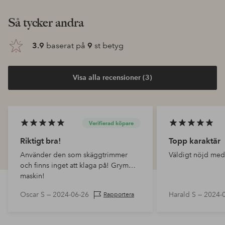
Så tycker andra
3.9
baserat på
9
st betyg
Visa alla recensioner (3)
Verifierad köpare
Riktigt bra!
Topp karaktär
Använder den som skäggtrimmer
Väldigt nöjd med
och finns inget att klaga på! Grym
maskin!
Oscar S —
2024-06-26
Harald S —
2024-
Rapportera