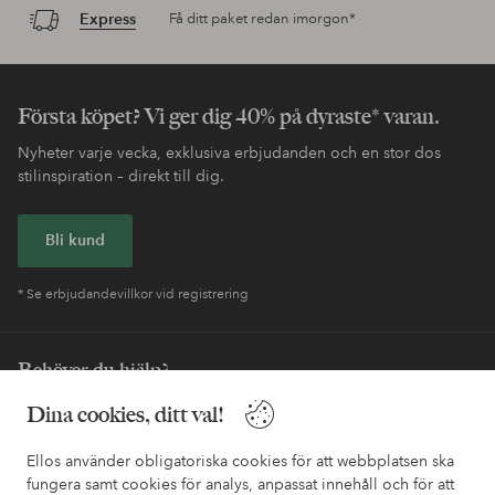
Express
Få ditt paket redan imorgon*
Första köpet? Vi ger dig 40% på dyraste* varan.
Nyheter varje vecka, exklusiva erbjudanden och en stor dos
stilinspiration – direkt till dig.
Bli kund
* Se erbjudandevillkor vid registrering
Behöver du hjälp?
I vår FAQ hittar du svaren på de vanligaste frågorna. Här finns
Dina cookies, ditt val!
också information om hur du enklast kontaktar oss.
Ellos använder obligatoriska cookies för att webbplatsen ska
fungera samt cookies för analys, anpassat innehåll och för att
Kundservice
Beställning
Betalsätt
Leveran