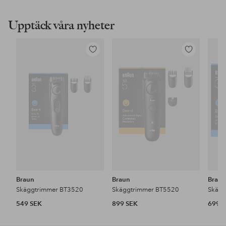
Upptäck våra nyheter
Lägg
Lägg
till
till
i
i
favoriter
favoriter
Braun
Braun
Brau
Skäggtrimmer BT3520
Skäggtrimmer BT5520
Skägg
549 SEK
899 SEK
699 