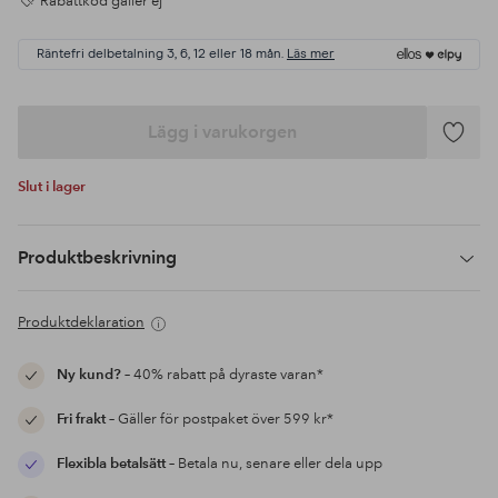
Rabattkod gäller ej
Räntefri delbetalning 3, 6, 12 eller 18 mån.
Läs mer
Lägg i varukorgen
Lägg
till
Slut i lager
i
favoriter
Produktbeskrivning
Produktdeklaration
Ny kund?
– 40% rabatt på dyraste varan*
Fri frakt
– Gäller för postpaket över 599 kr*
Flexibla betalsätt
– Betala nu, senare eller dela upp