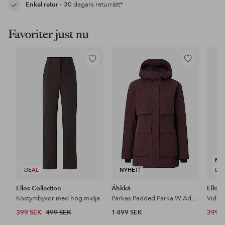
Enkel retur
– 30 dagars returrätt*
Favoriter just nu
Lägg
Lägg
till
till
i
i
favoriter
favoriter
NY
DEAL
NYHET!
DE
Ellos Collection
Áhkká
Ellos 
Kostymbyxor med hög midja
Parkas Padded Parka W Adjustable Waist
399 SEK
499 SEK
1 499 SEK
399 