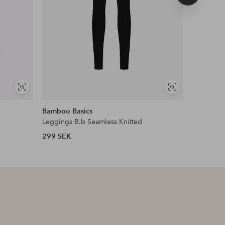
produkt
Visa
Visa
liknande
liknande
Bamboo Basics
Ellos Col
Leggings B.b Seamless Knitted
Strumpbyx
299 SEK
199 SEK