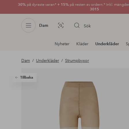
30%
på dyraste varan*
+ 15%
på resten av ordern.* Inkl. mängde
3015
Dam
Sök
Bildsök
Avdelnings
Nyheter
Kläder
Underkläder
S
navigation
Dam
Underkläder
Strumpbyxor
Tillbaka