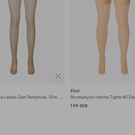
Visa
liknande
Zizzi
Strumpbyxa Ladies Den Pantyhose, Slim Magic 20den - medium support
Strumpbyxor Hanna Tights 40 De
199 SEK