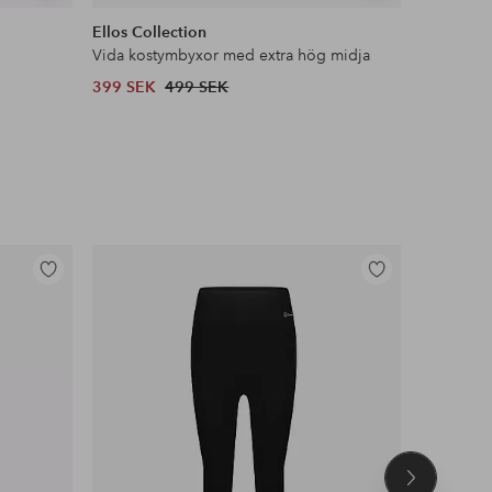
liknande
liknande
Ellos Collection
Ellos Col
Vida kostymbyxor med extra hög midja
Satinblus
399 SEK
499 SEK
399 SEK
Lägg
Lägg
till
till
i
i
favoriter
favoriter
Nästa