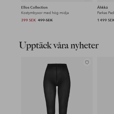
liknande
Ellos Collection
Áhkká
Kostymbyxor med hög midja
Parkas Pa
399 SEK
499 SEK
1 499 SE
Upptäck våra nyheter
Lägg
till
i
favoriter