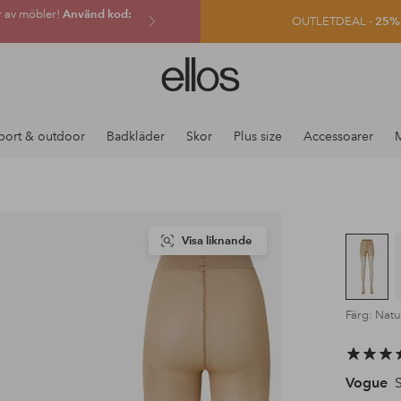
r av möbler!
Använd kod:
OUTLETDEAL -
25% e
Ellos
logotyp
-
gå
port & outdoor
Badkläder
Skor
Plus size
Accessoarer
till
förstasidan
Visa liknande
Färg: Natu
Vogue
S