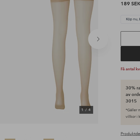
189 SE
Köp nu, 
Nästa
produkt
Få antal k
30% ra
av ord
3015
1
/
4
*Gäller n
villkor i
Produktde