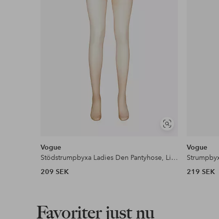
Faktura & Delbetalning
Våra mest fördelaktiga betalsätt
Läs mer
Visa
liknande
Vogue
Vogue
Stödstrumpbyxa Ladies Den Pantyhose, Lift Up Support 20den - medium support
209 SEK
219 SEK
Favoriter just nu