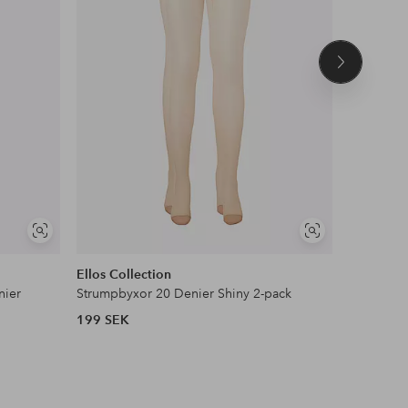
Nästa
produkt
Visa
Visa
liknande
liknande
Ellos Collection
Ellos Col
nier
Strumpbyxor 20 Denier Shiny 2-pack
199 SEK
199 SEK