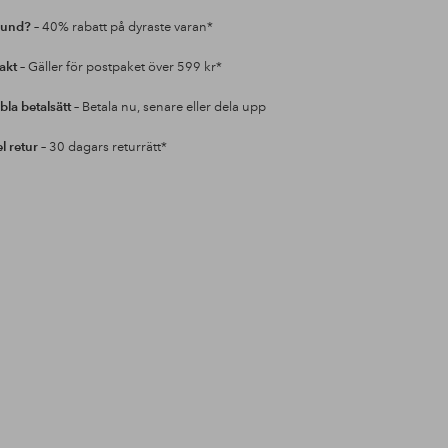
kund?
– 40% rabatt på dyraste varan*
rakt
– Gäller för postpaket över 599 kr*
bla betalsätt
– Betala nu, senare eller dela upp
l retur
– 30 dagars returrätt*