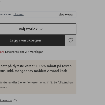
K
betala sen.
Läs mer
Välj storlek
Lägg i varukorgen
Lägg
till
var:
Levereras om 2-4 vardagar
i
favoriter
batt på dyraste varan* + 15% rabatt på resten
ern*. Inkl. mängder av möbler! Använd kod:
är du handlar 2 eller fler varor t.o.m. 11/8. Se fullständiga
 kassan.
klaration