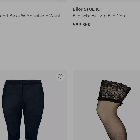
liknande
Ellos STUDIO
dded Parka W Adjustable Waist
Pilejacka Full Zip Pile Core
K
599 SEK
Lägg
till
i
favoriter