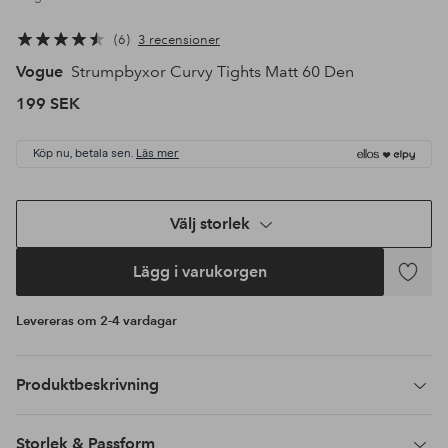
6
3 recensioner
Vogue
Strumpbyxor Curvy Tights Matt 60 Den
199 SEK
Köp nu, betala sen.
Läs mer
Välj storlek
Lägg i varukorgen
Lägg
till
Levereras om 2-4 vardagar
i
favoriter
Produktbeskrivning
Storlek & Passform