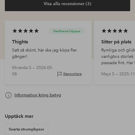
Visa alla recensioner (3)
Verifierad köpare
Thights
Sitter på plats
Satt så skönt, här ska jag köpa fler
Rymliga och glide
gånger!
vanligtvis storle
passade fint. Har 
Miranda S —
2026-05-
formen även efter 
08
Mays S —
2025-11
Rapportera
Information kring betyg
Upptäck mer
Svarta strumpbyxor