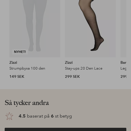
i
i
favoriter
favoriter
NYHET!
Zizzi
Zizzi
Bambo
Strumpbyxa 100 den
Stay-ups 20 Den Lace
149 SEK
299 SEK
299 
Så tycker andra
4.5
baserat på
6
st betyg