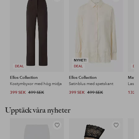
till
till
i
i
favoriter
favoriter
NYHET!
DEAL
DEAL
DE
Ellos Collection
Ellos Collection
Maybe
Kostymbyxor med hög midja
Satinblus med spetskant
399 SEK
499 SEK
399 SEK
499 SEK
132 
Upptäck våra nyheter
Lägg
Lägg
till
till