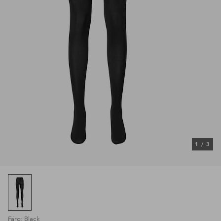
1
/
3
Färg: Black