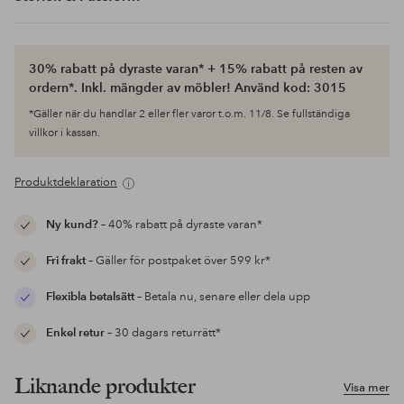
30% rabatt på dyraste varan* + 15% rabatt på resten av
ordern*. Inkl. mängder av möbler! Använd kod: 3015
*Gäller när du handlar 2 eller fler varor t.o.m. 11/8. Se fullständiga
villkor i kassan.
Produktdeklaration
Ny kund?
– 40% rabatt på dyraste varan*
Fri frakt
– Gäller för postpaket över 599 kr*
Flexibla betalsätt
– Betala nu, senare eller dela upp
Enkel retur
– 30 dagars returrätt*
Liknande produkter
Visa mer