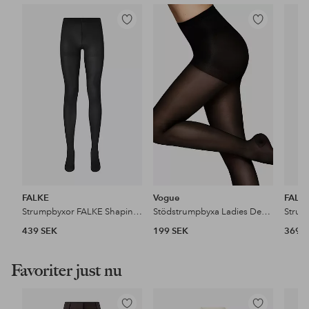
Lägg
Lägg
till
till
i
i
favoriter
favoriter
FALKE
Vogue
FALK
Strumpbyxor FALKE Shaping Panty 50TI
Stödstrumpbyxa Ladies Den Pantyhouse - medium support
439 SEK
199 SEK
369 
Favoriter just nu
Lägg
Lägg