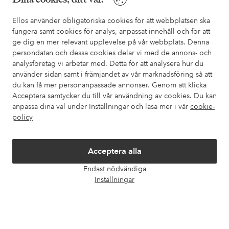
Ellos använder obligatoriska cookies för att webbplatsen ska
Mina sidor
fungera samt cookies för analys, anpassat innehåll och för att
ge dig en mer relevant upplevelse på vår webbplats. Denna
Om Ellos
persondatan och dessa cookies delar vi med de annons- och
analysföretag vi arbetar med. Detta för att analysera hur du
använder sidan samt i främjandet av vår marknadsföring så att
Våra tjänster
du kan få mer personanpassade annonser. Genom att klicka
Acceptera samtycker du till vår användning av cookies. Du kan
anpassa dina val under Inställningar och läsa mer i vår
cookie-
Villkor
policy
Vänner
Acceptera alla
Endast nödvändiga
Öpp
Inställningar
chatt
Säkra betalningar - Betala direkt eller dela upp
Vill du veta mer om
våra betalalternativ
?