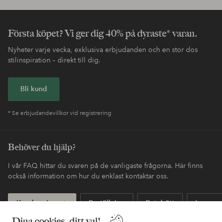
Första köpet? Vi ger dig 40% på dyraste* varan.
Nyheter varje vecka, exklusiva erbjudanden och en stor dos
stilinspiration – direkt till dig.
Bli kund
* Se erbjudandevillkor vid registrering
Behöver du hjälp?
I vår FAQ hittar du svaren på de vanligaste frågorna. Här finns
också information om hur du enklast kontaktar oss.
Kundservice
Beställning
Betalsätt
Leveran
Dina cookies, ditt val!