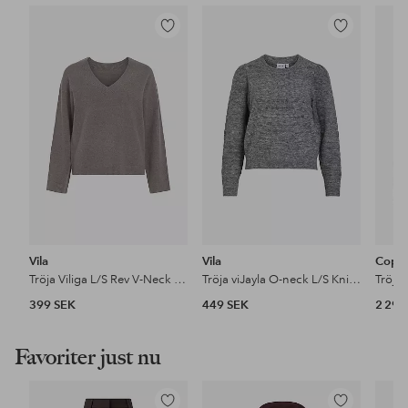
Lägg
Lägg
till
till
i
i
favoriter
favoriter
Vila
Vila
Cope
Tröja Viliga L/S Rev V-Neck Knit Top - No
Tröja viJayla O-neck L/S Knit Top
Tröja
399 SEK
449 SEK
2 299
Favoriter just nu
Lägg
Lägg