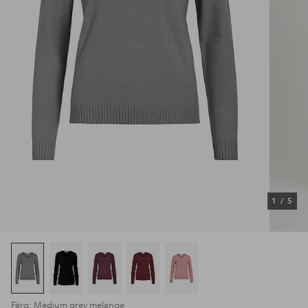
1
/
5
Färg: Medium grey melange