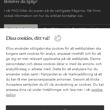
Behöver du hjälp?
I vår FAQ hittar du svaren på de vanligaste frågorna. Här finns
också information om hur du enklast kontaktar oss.
Kundservice
Beställning
Betalsätt
Leveran
Dina cookies, ditt val!
Ellos använder obligatoriska cookies för att webbplatsen ska
Mina sidor
fungera samt cookies för analys, anpassat innehåll och för att
ge dig en mer relevant upplevelse på vår webbplats. Denna
Om Ellos
persondatan och dessa cookies delar vi med de annons- och
analysföretag vi arbetar med. Detta för att analysera hur du
använder sidan samt i främjandet av vår marknadsföring så att
Våra tjänster
du kan få mer personanpassade annonser. Genom att klicka
Acceptera samtycker du till vår användning av cookies. Du kan
anpassa dina val under Inställningar och läsa mer i vår
cookie-
Villkor
policy
Vänner