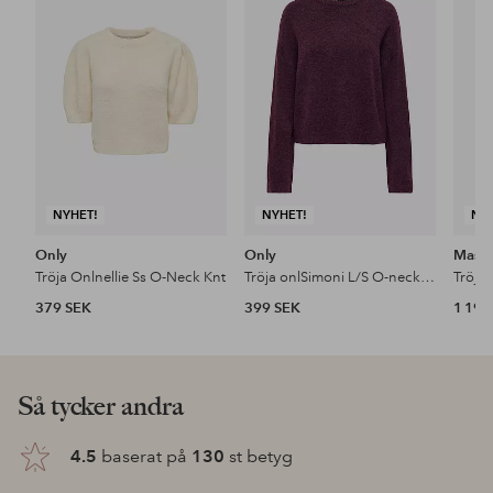
till
till
i
i
favoriter
favoriter
NYHET!
NYHET!
NY
Only
Only
Masai
Tröja Onlnellie Ss O-Neck Knt
Tröja onlSimoni L/S O-neck Knt N
Tröja
379 SEK
399 SEK
1 199
Så tycker andra
4.5
baserat på
130
st betyg