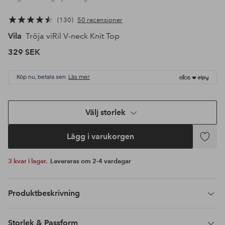
130
50 recensioner
Vila
Tröja viRil V-neck Knit Top
329 SEK
Köp nu, betala sen.
Läs mer
Välj storlek
Lägg i varukorgen
Lägg
till
3 kvar i lager.
Levereras om 2-4 vardagar
i
favoriter
Produktbeskrivning
Storlek & Passform