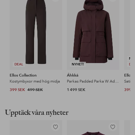
till
till
i
i
favoriter
favoriter
NY
DEAL
NYHET!
DE
Ellos Collection
Áhkká
Ellos 
Kostymbyxor med hög midja
Parkas Padded Parka W Adjustable Waist
Satin
399 SEK
499 SEK
1 499 SEK
399 
Upptäck våra nyheter
Lägg
Lägg