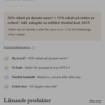
30% rabatt på dyraste varan* + 15% rabatt på resten av
ordern*. Inkl. mängder av möbler! Använd kod: 3015
*Gäller när du handlar 2 eller fler varor t.o.m. 11/8. Se fullständiga
villkor i kassan.
Produktdeklaration
Ny kund?
– 40% rabatt på dyraste varan*
Fri frakt
– Gäller för postpaket över 599 kr*
Flexibla betalsätt
– Betala nu, senare eller dela upp
Enkel retur
– 30 dagars returrätt*
Liknande produkter
Visa mer