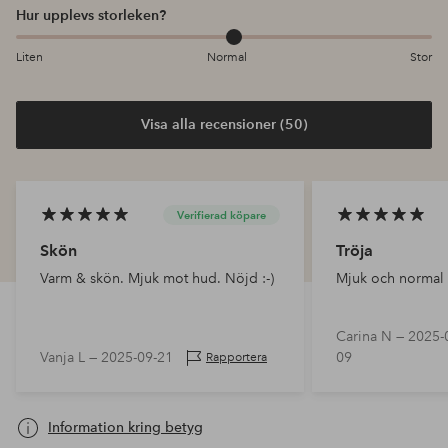
Hur upplevs storleken?
Liten
Normal
Stor
Visa alla recensioner (50)
Verifierad köpare
Skön
Tröja
Varm & skön. Mjuk mot hud. Nöjd :-)
Mjuk och normal i
Carina N —
2025-
Vanja L —
2025-09-21
09
Rapportera
Information kring betyg