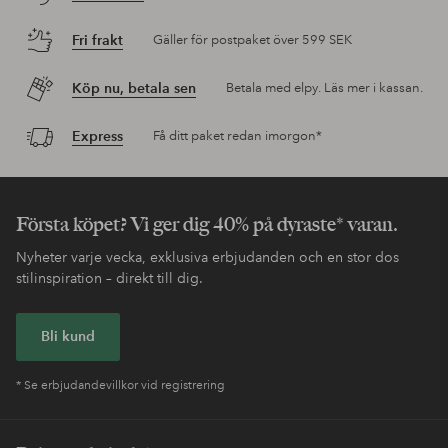
Fri frakt
Gäller för postpaket över 599 SEK
Köp nu, betala sen
Betala med elpy. Läs mer i kassan.
Express
Få ditt paket redan imorgon*
Första köpet? Vi ger dig 40% på dyraste* varan.
Nyheter varje vecka, exklusiva erbjudanden och en stor dos
stilinspiration – direkt till dig.
Bli kund
* Se erbjudandevillkor vid registrering