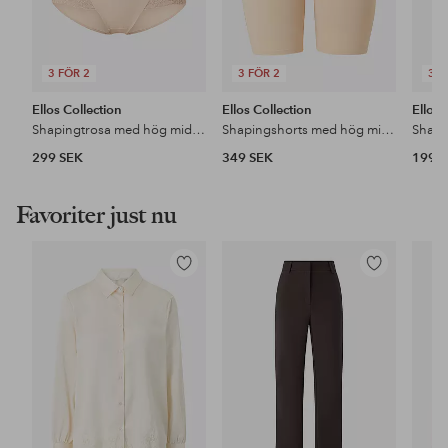
3 FÖR 2
3 FÖR 2
3 F
Ellos Collection
Ellos Collection
Ellos 
Shapingtrosa med hög midja – medium support
Shapingshorts med hög midja - medium support
299 SEK
349 SEK
199 
Favoriter just nu
Lägg
Lägg
till
till
i
i
favoriter
favoriter