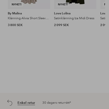
NYHET!
NYHET!
NY
By Malina
Love Lolina
Love 
Klänning Alivia Short Sleeve Satin Midi Dress
Satinklänning Iza Midi Dress
Satin
3 800 SEK
2 099 SEK
2 099
Enkel retur
30 dagars returrätt*