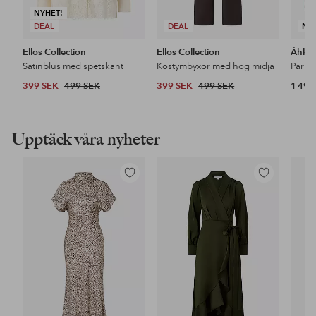
NYHET!
DEAL
DEAL
NY
Ellos Collection
Ellos Collection
Áhkk
Satinblus med spetskant
Kostymbyxor med hög midja
399 SEK
499 SEK
399 SEK
499 SEK
1 499
Upptäck våra nyheter
Lägg
Lägg
till
till
i
i
favoriter
favoriter