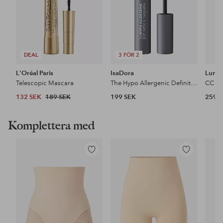
DEAL
3 FÖR 2
L'Oréal Paris
IsaDora
Lume
Telescopic Mascara
The Hypo Allergenic Definition Mascara
132 SEK
189 SEK
199 SEK
259 
Komplettera med
Lägg
Lägg
till
till
i
i
favoriter
favoriter