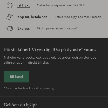
Fri frakt
Gäller för postpaket över 599 SEK
Köp nu, betala sen
Betala med elpy. Läs mer i kassan.
Express
Få ditt paket redan imorgon*
Första köpet? Vi ger dig 40% på dyraste* varan.
Nyheter varje vecka, exklusiva erbjudanden och en stor dos
stilinspiration – direkt till dig.
Bli kund
* Se erbjudandevillkor vid registrering
Behöver du hjälp?