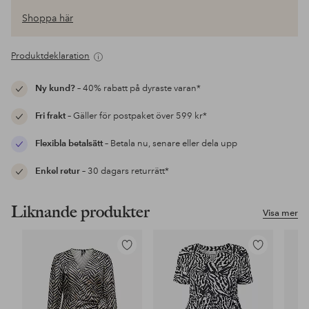
Shoppa här
Produktdeklaration
Ny kund?
– 40% rabatt på dyraste varan*
Fri frakt
– Gäller för postpaket över 599 kr*
Flexibla betalsätt
– Betala nu, senare eller dela upp
Enkel retur
– 30 dagars returrätt*
Liknande produkter
Visa mer
Lägg
Lägg
till
till
i
i
favoriter
favoriter