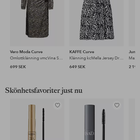
Vero Moda Curve
KAFFE Curve
Jumpe
Omlottklänning vmcVina Sonya LS Calf Dress Wvn GA
Klänning kcMella Jersey Dress
Maxik
699 SEK
649 SEK
2 199
Skönhetsfavoriter just nu
Lägg
Lägg
till
till
i
i
favoriter
favoriter