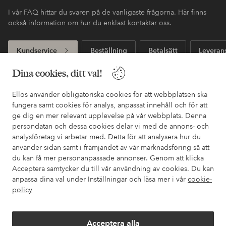
I vår FAQ hittar du svaren på de vanligaste frågorna. Här finns
också information om hur du enklast kontaktar oss.
Kundservice
Beställning
Betalsätt
Leveran
Dina cookies, ditt val!
Mina sidor
Ellos använder obligatoriska cookies för att webbplatsen ska
fungera samt cookies för analys, anpassat innehåll och för att
ge dig en mer relevant upplevelse på vår webbplats. Denna
Om Ellos
persondatan och dessa cookies delar vi med de annons- och
analysföretag vi arbetar med. Detta för att analysera hur du
Våra tjänster
använder sidan samt i främjandet av vår marknadsföring så att
du kan få mer personanpassade annonser. Genom att klicka
Acceptera samtycker du till vår användning av cookies. Du kan
Villkor
anpassa dina val under Inställningar och läsa mer i vår
cookie-
policy
Vänner
Acceptera alla