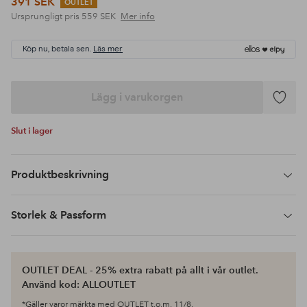
391 SEK
OUTLET
Ursprungligt pris
559 SEK
Mer info
Köp nu, betala sen.
Läs mer
Lägg i varukorgen
Lägg
till
Slut i lager
i
favoriter
Produktbeskrivning
Storlek & Passform
OUTLET DEAL - 25% extra rabatt på allt i vår outlet.
Använd kod: ALLOUTLET
*Gäller varor märkta med OUTLET t.o.m. 11/8.