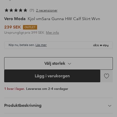
7
2 recensioner
Vero Moda
Kjol vmSara Gunna HW Calf Skirt Wvn
239 SEK
OUTLET
Ursprungligt pris
399 SEK
Mer info
Köp nu, betala sen.
Läs mer
Välj storlek
Lägg i varukorgen
Lägg
till
1 kvar i lager.
Levereras om 2-4 vardagar
i
favoriter
Produktbeskrivning