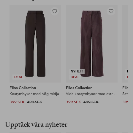
Lägg
Lägg
till
till
i
i
favoriter
favoriter
NYHET!
NY
DEAL
DEAL
DE
Ellos Collection
Ellos Collection
Ellos 
Kostymbyxor med hög midja
Vida kostymbyxor med extra hög midja
Satin
399 SEK
499 SEK
399 SEK
499 SEK
399 
Upptäck våra nyheter