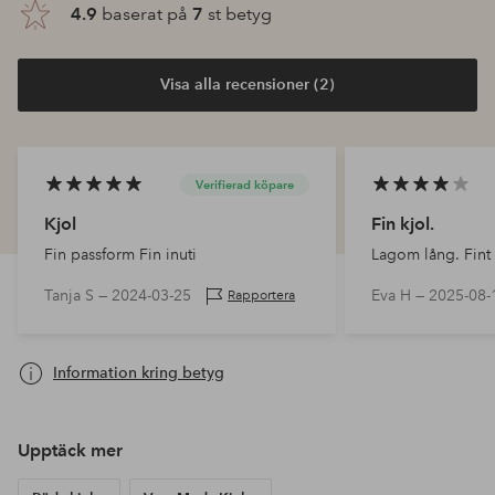
4.9
baserat på
7
st betyg
Visa alla recensioner (2)
Verifierad köpare
Kjol
Fin kjol.
Fin passform Fin inuti
Lagom lång. Fint
Tanja S —
2024-03-25
Eva H —
2025-08-
Rapportera
Information kring betyg
Upptäck mer