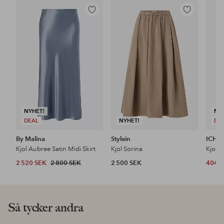
Lägg
Lägg
till
till
i
i
favoriter
favoriter
NYHET!
NY
DEAL
NYHET!
DE
By Malina
Stylein
ICHI
Kjol Aubree Satin Midi Skirt
Kjol Sorina
Kjol i
2 520 SEK
2 800 SEK
2 500 SEK
404 
Så tycker andra