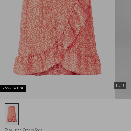
1
/
5
25% EXTRA
Färg: Irish Cream Sara