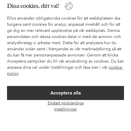
Dina cookies, ditt val!
Ellos använder obligatoriska cookies för att webbplatsen ska
Mina sidor
fungera samt cookies för analys, anpassat innehåll och för att
ge dig en mer relevant upplevelse på vår webbplats. Denna
Om Ellos
persondatan och dessa cookies delar vi med de annons- och
analysföretag vi arbetar med. Detta för att analysera hur du
använder sidan samt i främjandet av vår marknadsföring så att
Våra tjänster
du kan få mer personanpassade annonser. Genom att klicka
Acceptera samtycker du till vår användning av cookies. Du kan
anpassa dina val under Inställningar och läsa mer i vår
cookie-
Villkor
policy
Vänner
Acceptera alla
Endast nödvändiga
Öpp
Inställningar
chatt
Säkra betalningar - Betala direkt eller dela upp