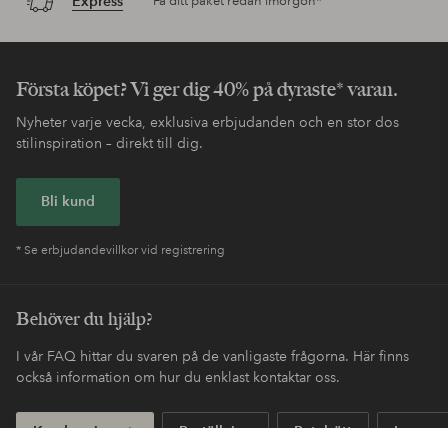
Express
Få ditt paket redan imorgon*
Första köpet? Vi ger dig 40% på dyraste* varan.
Nyheter varje vecka, exklusiva erbjudanden och en stor dos
stilinspiration – direkt till dig.
Bli kund
* Se erbjudandevillkor vid registrering
Behöver du hjälp?
I vår FAQ hittar du svaren på de vanligaste frågorna. Här finns
också information om hur du enklast kontaktar oss.
Kundservice
Beställning
Betalsätt
Leveran