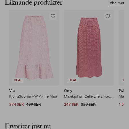
Liknande produkter
Visa mer
Lägg
Lägg
till
till
i
i
favoriter
favoriter
DEAL
DEAL
DE
Vila
Only
Twist
Kjol viSophia HW A-line Midi
Maxikjol onlCelle Life Smock Skirt CS Jrs
Maxik
374 SEK
499 SEK
247 SEK
329 SEK
1 599
Favoriter just nu