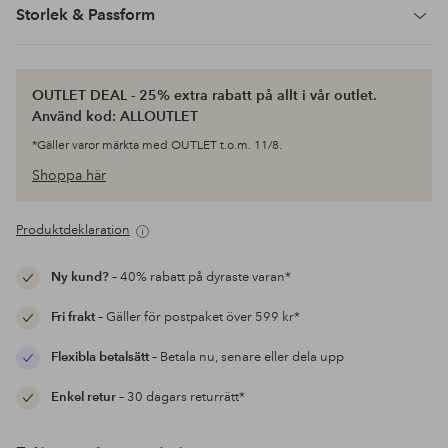
Storlek & Passform
OUTLET DEAL - 25% extra rabatt på allt i vår outlet.
Använd kod: ALLOUTLET
*Gäller varor märkta med OUTLET t.o.m. 11/8.
Shoppa här
Produktdeklaration
Ny kund?
– 40% rabatt på dyraste varan*
Fri frakt
– Gäller för postpaket över 599 kr*
Flexibla betalsätt
– Betala nu, senare eller dela upp
Enkel retur
– 30 dagars returrätt*