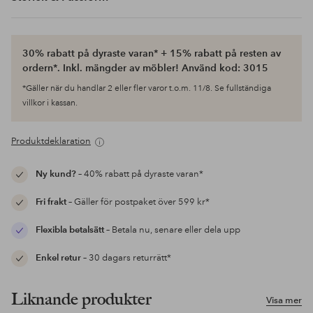
30% rabatt på dyraste varan* + 15% rabatt på resten av
ordern*. Inkl. mängder av möbler! Använd kod: 3015
*Gäller när du handlar 2 eller fler varor t.o.m. 11/8. Se fullständiga
villkor i kassan.
Produktdeklaration
Ny kund?
– 40% rabatt på dyraste varan*
Fri frakt
– Gäller för postpaket över 599 kr*
Flexibla betalsätt
– Betala nu, senare eller dela upp
Enkel retur
– 30 dagars returrätt*
Liknande produkter
Visa mer