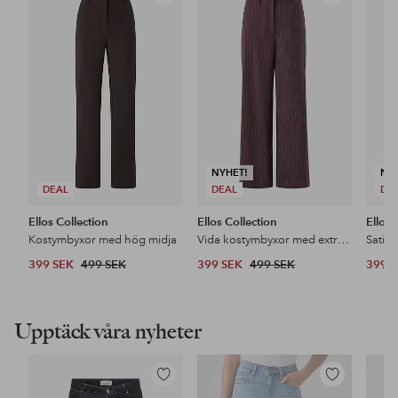
till
till
i
i
favoriter
favoriter
NYHET!
NY
DEAL
DEAL
DE
Ellos Collection
Ellos Collection
Ellos 
Kostymbyxor med hög midja
Vida kostymbyxor med extra hög midja
Satin
399 SEK
499 SEK
399 SEK
499 SEK
399 
Upptäck våra nyheter
Lägg
Lägg