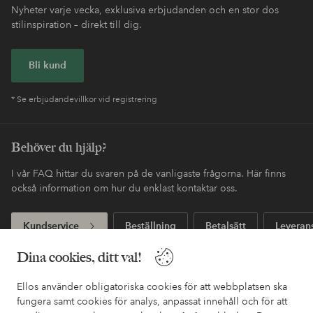
Nyheter varje vecka, exklusiva erbjudanden och en stor dos
stilinspiration – direkt till dig.
Bli kund
* Se erbjudandevillkor vid registrering
Behöver du hjälp?
I vår FAQ hittar du svaren på de vanligaste frågorna. Här finns
också information om hur du enklast kontaktar oss.
Kundservice
Beställning
Betalsätt
Leveran
Dina cookies, ditt val!
Mina sidor
Ellos använder obligatoriska cookies för att webbplatsen ska
fungera samt cookies för analys, anpassat innehåll och för att