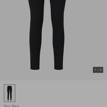
1
/
6
Färg: Black