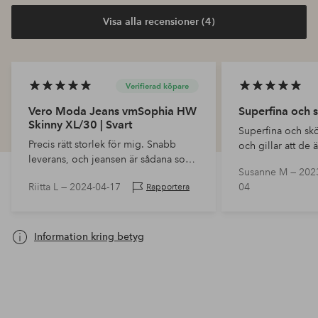
Visa alla recensioner (4)
Verifierad köpare
Vero Moda Jeans vmSophia HW
Superfina och 
Skinny XL/30 | Svart
Superfina och skö
Precis rätt storlek för mig. Snabb
och gillar att de ä
leverans, och jeansen är sådana som
midjan.
Susanne M —
202
jag förväntade mig, och storleken
Riitta L —
2024-04-17
04
Rapportera
stämmer med storleken jag tittade på
från storl…
Information kring betyg