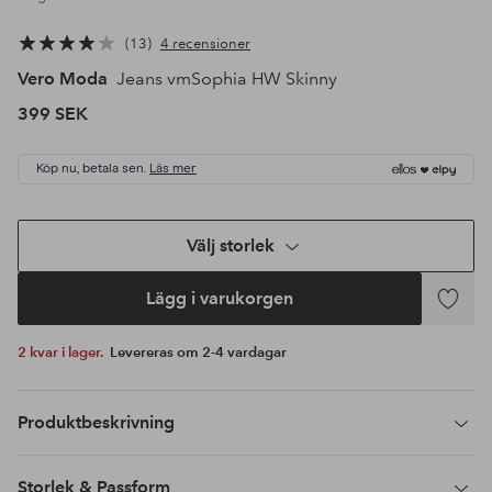
13
4 recensioner
Vero Moda
Jeans vmSophia HW Skinny
399 SEK
Köp nu, betala sen.
Läs mer
Välj storlek
Lägg i varukorgen
Lägg
till
2 kvar i lager.
Levereras om 2-4 vardagar
i
favoriter
Produktbeskrivning
Storlek & Passform