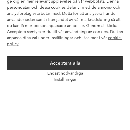
ge dig en mer relevant upplevelse på vår webbplats. Denna
Om Ellos
persondatan och dessa cookies delar vi med de annons- och
analysföretag vi arbetar med. Detta för att analysera hur du
använder sidan samt i främjandet av vår marknadsföring så att
Våra tjänster
du kan få mer personanpassade annonser. Genom att klicka
Acceptera samtycker du till vår användning av cookies. Du kan
Villkor
anpassa dina val under Inställningar och läsa mer i vår
cookie-
policy
Vänner
Acceptera alla
Endast nödvändiga
Öpp
Inställningar
chatt
Säkra betalningar - Betala direkt eller dela upp
Vill du veta mer om
våra betalalternativ
?
elpy
elpy