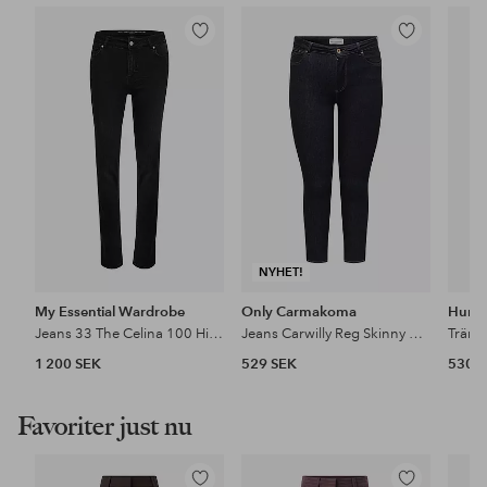
Lägg
Lägg
till
till
i
i
favoriter
favoriter
NYHET!
My Essential Wardrobe
Only Carmakoma
Humm
Jeans 33 The Celina 100 High Straight Y
Jeans Carwilly Reg Skinny Ank Dnm Box Noo
1 200 SEK
529 SEK
530 
Favoriter just nu
Lägg
Lägg