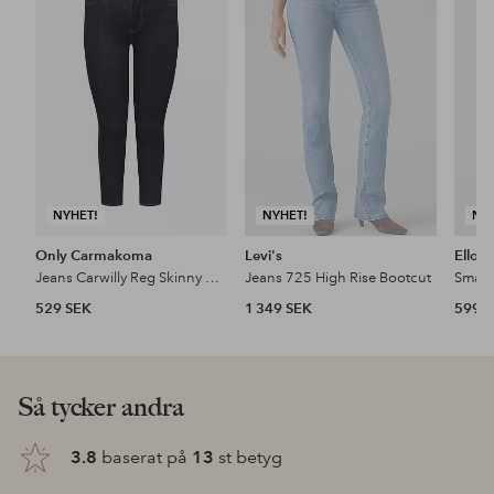
till
till
i
i
favoriter
favoriter
NYHET!
NYHET!
NY
Only Carmakoma
Levi's
Ellos 
Jeans Carwilly Reg Skinny Ank Dnm Box Noo
Jeans 725 High Rise Bootcut
Smala
529 SEK
1 349 SEK
599 
Så tycker andra
3.8
baserat på
13
st betyg