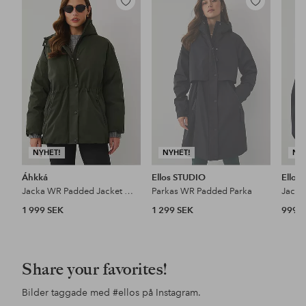
Lägg
Lägg
till
till
i
i
favoriter
favoriter
NYHET!
NYHET!
NY
Áhkká
Ellos STUDIO
Ellos
Jacka WR Padded Jacket W Adjustabel
Parkas WR Padded Parka
1 999 SEK
1 299 SEK
999 
Share your favorites!
Bilder taggade med
#ellos
på Instagram.