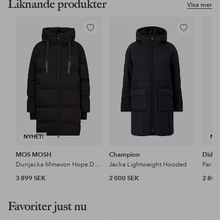
Liknande produkter
Visa mer
Lägg
Lägg
till
till
i
i
favoriter
favoriter
NYHET!
NY
MOS MOSH
Champion
Didri
Dunjacka Mmavon Hope Down
Jacka Lightweight Hooded
Parka
3 899 SEK
2 000 SEK
2 800
Favoriter just nu