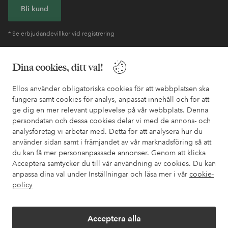
Bli kund
* Se erbjudandevillkor vid registrering
Dina cookies, ditt val!
Behöver du hjälp?
I vår FAQ hittar du svaren på de vanligaste frågorna. Här finns
Ellos använder obligatoriska cookies för att webbplatsen ska
också information om hur du enklast kontaktar oss.
fungera samt cookies för analys, anpassat innehåll och för att
ge dig en mer relevant upplevelse på vår webbplats. Denna
persondatan och dessa cookies delar vi med de annons- och
Kundservice
Beställning
Betalsätt
Leveran
analysföretag vi arbetar med. Detta för att analysera hur du
använder sidan samt i främjandet av vår marknadsföring så att
du kan få mer personanpassade annonser. Genom att klicka
Acceptera samtycker du till vår användning av cookies. Du kan
Mina sidor
anpassa dina val under Inställningar och läsa mer i vår
cookie-
policy
Om Ellos
Acceptera alla
Våra tjänster