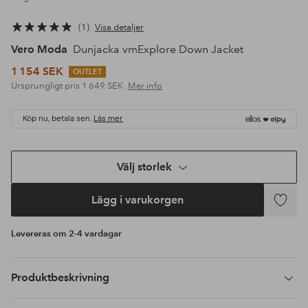
1
Visa detaljer
Vero Moda
Dunjacka vmExplore Down Jacket
1 154 SEK
OUTLET
Ursprungligt pris
1 649 SEK
Mer info
Köp nu, betala sen.
Läs mer
Välj storlek
Lägg i varukorgen
Lägg
till
Levereras om 2-4 vardagar
i
favoriter
Produktbeskrivning