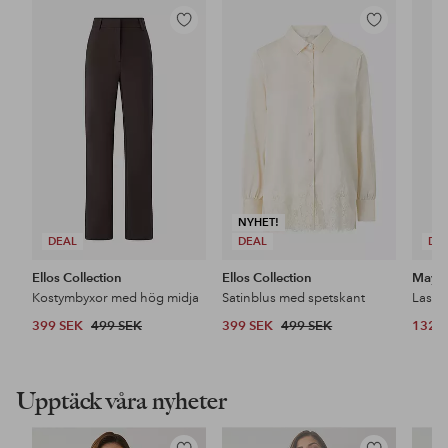
Lägg
Lägg
till
till
i
i
favoriter
favoriter
NYHET!
DEAL
DEAL
DE
Ellos Collection
Ellos Collection
Maybe
Kostymbyxor med hög midja
Satinblus med spetskant
399 SEK
499 SEK
399 SEK
499 SEK
132 
Upptäck våra nyheter