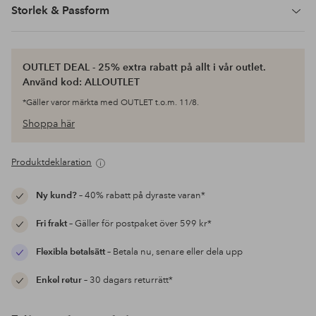
Storlek & Passform
OUTLET DEAL - 25% extra rabatt på allt i vår outlet.
Använd kod: ALLOUTLET
*Gäller varor märkta med OUTLET t.o.m. 11/8.
Shoppa här
Produktdeklaration
Ny kund?
– 40% rabatt på dyraste varan*
Fri frakt
– Gäller för postpaket över 599 kr*
Flexibla betalsätt
– Betala nu, senare eller dela upp
Enkel retur
– 30 dagars returrätt*