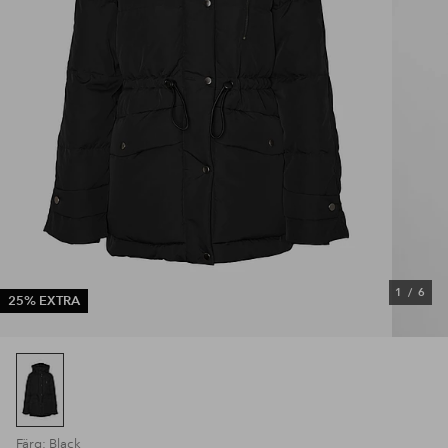
1
/
6
25% EXTRA
Färg: Black