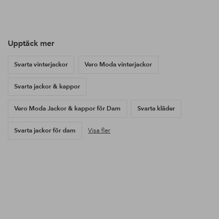
Inlägg
daniellelucker
Inlägg
ellosofficial
Inl
ello
publicerat
publicerat
pub
av
av
av
Upptäck mer
Svarta vinterjackor
Vero Moda vinterjackor
Svarta jackor & kappor
Vero Moda Jackor & kappor för Dam
Svarta kläder
Svarta jackor för dam
Visa fler