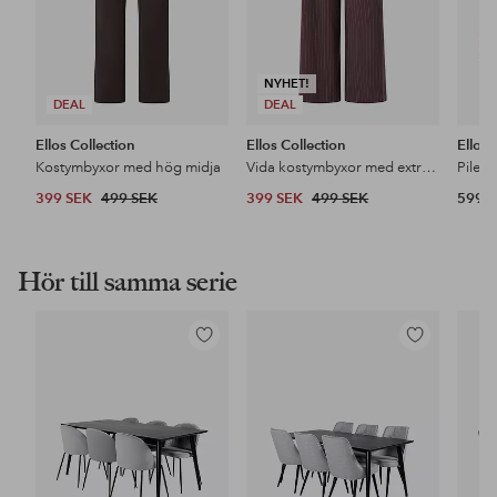
NYHET!
DEAL
DEAL
Ellos Collection
Ellos Collection
Ellos
Kostymbyxor med hög midja
Vida kostymbyxor med extra hög midja
Pileja
399 SEK
499 SEK
399 SEK
499 SEK
599 
Hör till samma serie
Lägg
Lägg
till
till
i
i
favoriter
favoriter