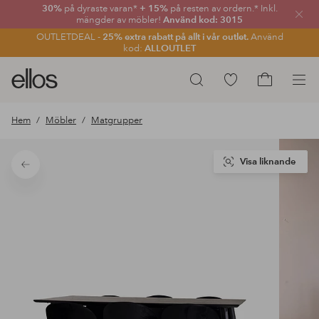
30%
på dyraste varan*
+ 15%
på resten av ordern.* Inkl.
Stän
mängder av möbler!
Använd kod: 3015
OUTLETDEAL -
25% extra rabatt på allt i vår outlet.
Använd
kod:
ALLOUTLET
Ellos
Gå
Sök
logotyp
till
Gå
-
favoritmarkerade
till
Hem
Möbler
Matgrupper
gå
produkter
kundvagne
till
förstasidan
Visa liknande
Tillbaka