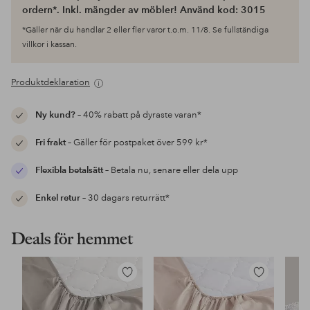
ordern*. Inkl. mängder av möbler! Använd kod: 3015
*Gäller när du handlar 2 eller fler varor t.o.m. 11/8. Se fullständiga
villkor i kassan.
Produktdeklaration
Ny kund?
– 40% rabatt på dyraste varan*
Fri frakt
– Gäller för postpaket över 599 kr*
Flexibla betalsätt
– Betala nu, senare eller dela upp
Enkel retur
– 30 dagars returrätt*
Deals för hemmet
Lägg
Lägg
till
till
i
i