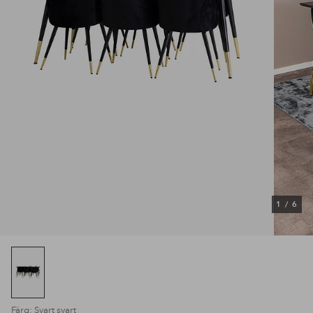
1
/
6
Färg: Svart svart