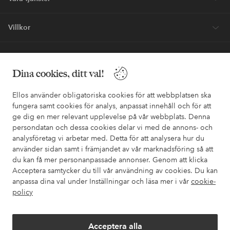
Villkor
Vänner
Dina cookies, ditt val!
Ellos använder obligatoriska cookies för att webbplatsen ska
fungera samt cookies för analys, anpassat innehåll och för att
ge dig en mer relevant upplevelse på vår webbplats. Denna
Säkra betalningar - Betala direkt eller dela upp
persondatan och dessa cookies delar vi med de annons- och
analysföretag vi arbetar med. Detta för att analysera hur du
Vill du veta mer om
våra betalalternativ
?
använder sidan samt i främjandet av vår marknadsföring så att
elpy
elpy
du kan få mer personanpassade annonser. Genom att klicka
Acceptera samtycker du till vår användning av cookies. Du kan
anpassa dina val under Inställningar och läsa mer i vår
cookie-
policy
Sverige - Välj land
Acceptera alla