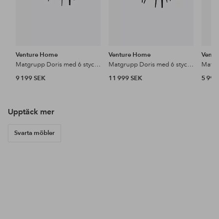
Venture Home
Venture Home
Vent
Matgrupp Doris med 6 stycken Vallby matstolar
Matgrupp Doris med 6 stycken Valleta matstolar
9 199 SEK
11 999 SEK
5 999
Upptäck mer
Svarta möbler