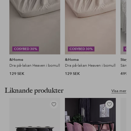
favoriter
favoriter
COSYBED 30%
COSYBED 30%
CO
&Home
&Home
Stayc
Dra på-lakan Heaven i bomull
Dra på-lakan Heaven i bomull
129 SEK
129 SEK
499 
Liknande produkter
Visa mer
Lägg
Lägg
till
till
i
i
favoriter
favoriter