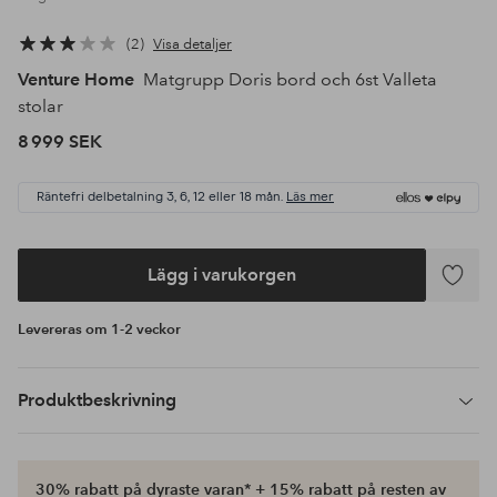
2
Visa detaljer
Venture Home
Matgrupp Doris bord och 6st Valleta
stolar
8 999 SEK
Räntefri delbetalning 3, 6, 12 eller 18 mån.
Läs mer
Lägg i varukorgen
Lägg
till
Levereras om 1-2 veckor
i
favoriter
Produktbeskrivning
30% rabatt på dyraste varan* + 15% rabatt på resten av