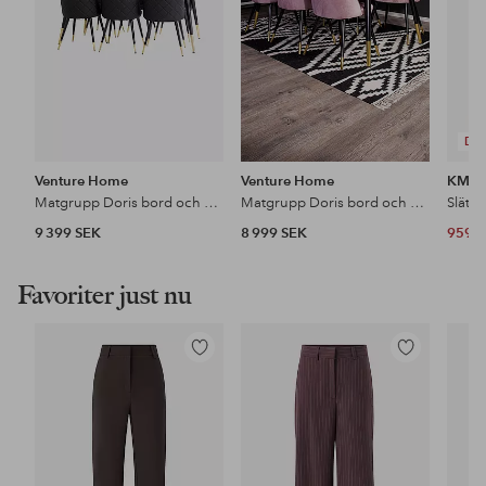
DE
Venture Home
Venture Home
KM H
Matgrupp Doris bord och 6st Valleta stolar
Matgrupp Doris bord och 6 st Valleta stolar
Slätv
9 399 SEK
8 999 SEK
959 
Favoriter just nu
Lägg
Lägg
till
till
i
i
favoriter
favoriter