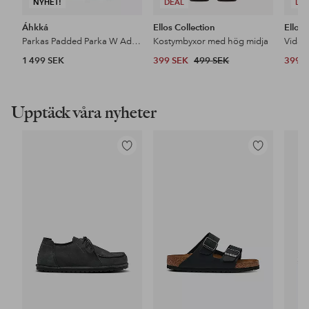
NYHET!
DEAL
DE
Áhkká
Ellos Collection
Ellos 
Parkas Padded Parka W Adjustable Waist
Kostymbyxor med hög midja
1 499 SEK
399 SEK
499 SEK
399 
Upptäck våra nyheter
Lägg
Lägg
till
till
i
i
favoriter
favoriter