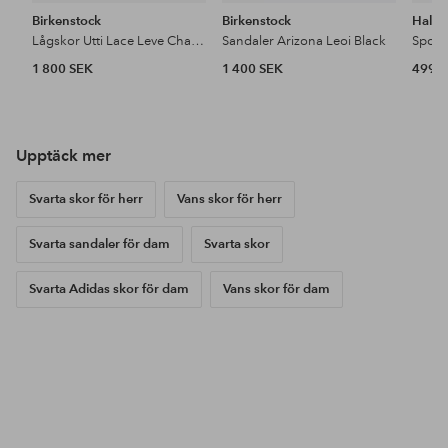
Birkenstock
Birkenstock
Halti
Lågskor Utti Lace Leve Charcoal
Sandaler Arizona Leoi Black
1 800 SEK
1 400 SEK
499 
Upptäck mer
Svarta skor för herr
Vans skor för herr
Svarta sandaler för dam
Svarta skor
Svarta Adidas skor för dam
Vans skor för dam