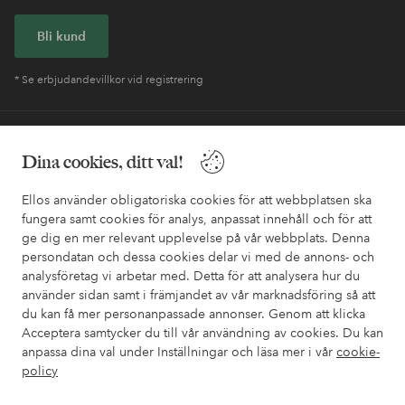
Bli kund
* Se erbjudandevillkor vid registrering
Behöver du hjälp?
Dina cookies, ditt val!
I vår FAQ hittar du svaren på de vanligaste frågorna. Här finns
också information om hur du enklast kontaktar oss.
Ellos använder obligatoriska cookies för att webbplatsen ska
fungera samt cookies för analys, anpassat innehåll och för att
ge dig en mer relevant upplevelse på vår webbplats. Denna
Kundservice
Beställning
Betalsätt
Leveran
persondatan och dessa cookies delar vi med de annons- och
analysföretag vi arbetar med. Detta för att analysera hur du
använder sidan samt i främjandet av vår marknadsföring så att
du kan få mer personanpassade annonser. Genom att klicka
Mina sidor
Acceptera samtycker du till vår användning av cookies. Du kan
anpassa dina val under Inställningar och läsa mer i vår
cookie-
Om Ellos
policy