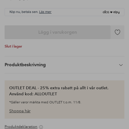
Köp nu, betala sen.
Läs mer
Lägg i varukorgen
Lägg
till
Slut i lager
i
favoriter
Produktbeskrivning
OUTLET DEAL - 25% extra rabatt på allt i vår outlet.
Använd kod: ALLOUTLET
*Gäller varor märkta med OUTLET t.o.m. 11/8.
Shoppa här
Produktdeklaration