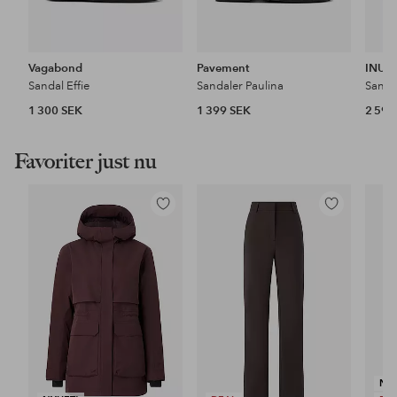
Vagabond
Pavement
INUIK
Sandal Effie
Sandaler Paulina
Sanda
1 300 SEK
1 399 SEK
2 599
Favoriter just nu
Lägg
Lägg
till
till
i
i
favoriter
favoriter
NY