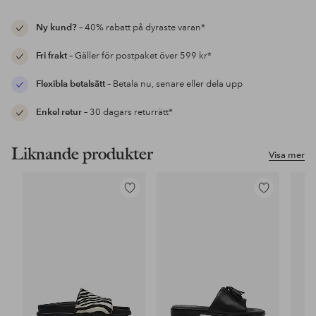
Ny kund?
– 40% rabatt på dyraste varan*
Fri frakt
– Gäller för postpaket över 599 kr*
Flexibla betalsätt
– Betala nu, senare eller dela upp
Enkel retur
– 30 dagars returrätt*
Liknande produkter
Visa mer
Lägg
Lägg
till
till
i
i
favoriter
favoriter