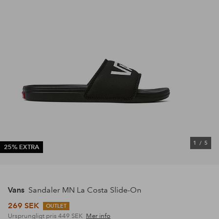
1
/
5
25% EXTRA
Vans
Sandaler MN La Costa Slide-On
269 SEK
OUTLET
Ursprungligt pris
449 SEK
Mer info