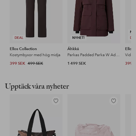
NY
DEAL
NYHET!
DE
Ellos Collection
Áhkká
Ellos 
Kostymbyxor med hög midja
Parkas Padded Parka W Adjustable Waist
399 SEK
499 SEK
1 499 SEK
399 
Upptäck våra nyheter
Lägg
Lägg
till
till
i
i
favoriter
favoriter