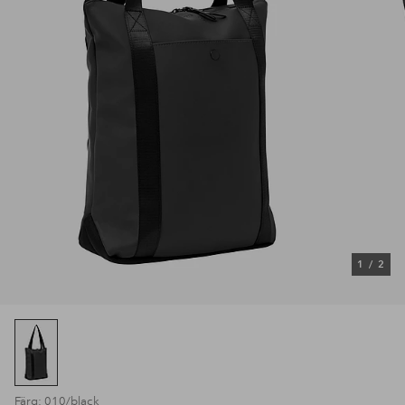
1
/
2
Färg: 010/black