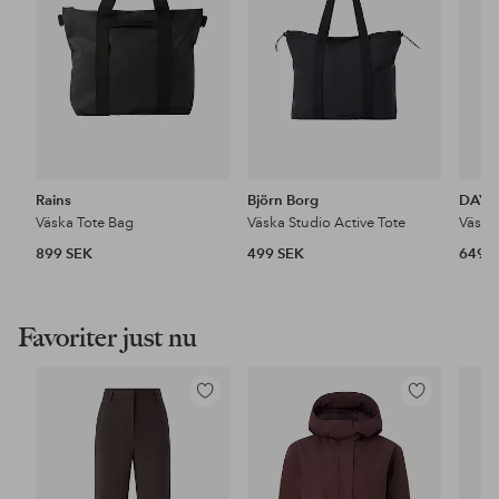
Rains
Björn Borg
DAY 
Väska Tote Bag
Väska Studio Active Tote
Väska
899 SEK
499 SEK
649 
Favoriter just nu
Lägg
Lägg
till
till
i
i
favoriter
favoriter