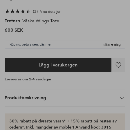
2
Visa detaljer
Tretorn
Väska Wings Tote
600 SEK
Köp nu, betala sen.
Läs mer
Lägg i varukorgen
Lägg
till
Levereras om 2-4 vardagar
i
favoriter
Produktbeskrivning
30% rabatt på dyraste varan* + 15% rabatt på resten av
ordern*. Inkl. mängder av möbler! Använd kod: 3015