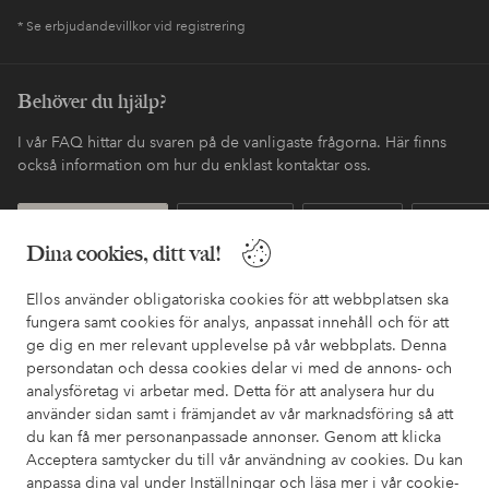
* Se erbjudandevillkor vid registrering
Behöver du hjälp?
I vår FAQ hittar du svaren på de vanligaste frågorna. Här finns
också information om hur du enklast kontaktar oss.
Kundservice
Beställning
Betalsätt
Leveran
Dina cookies, ditt val!
Ellos använder obligatoriska cookies för att webbplatsen ska
Mina sidor
fungera samt cookies för analys, anpassat innehåll och för att
ge dig en mer relevant upplevelse på vår webbplats. Denna
persondatan och dessa cookies delar vi med de annons- och
Om Ellos
analysföretag vi arbetar med. Detta för att analysera hur du
använder sidan samt i främjandet av vår marknadsföring så att
Våra tjänster
du kan få mer personanpassade annonser. Genom att klicka
Acceptera samtycker du till vår användning av cookies. Du kan
anpassa dina val under Inställningar och läsa mer i vår
cookie-