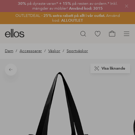
30%
på dyraste varan*
+ 15%
på resten av ordern.* Inkl.
Stän
mängder av möbler!
Använd kod: 3015
OUTLETDEAL -
25% extra rabatt på allt i vår outlet.
Använd
kod:
ALLOUTLET
Ellos
Gå
Sök
logotyp
till
Gå
-
favoritmarkerade
till
Dam
Accessoarer
Väskor
Sportväskor
gå
produkter
kundvagne
till
förstasidan
Visa liknande
Tillbaka