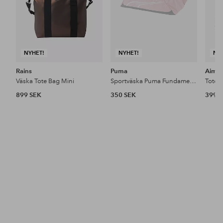
NYHET!
NYHET!
NY
Rains
Puma
Aim'
Väska Tote Bag Mini
Sportväska Puma Fundamental Small
Totevä
899 SEK
350 SEK
399 