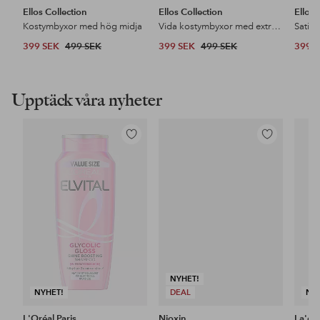
Ellos Collection
Ellos Collection
Ellos 
Kostymbyxor med hög midja
Vida kostymbyxor med extra hög midja
Satin
399 SEK
499 SEK
399 SEK
499 SEK
399 
Upptäck våra nyheter
Lägg
Lägg
till
till
i
i
favoriter
favoriter
NYHET!
NYHET!
DEAL
NY
L'Oréal Paris
Nioxin
La'do