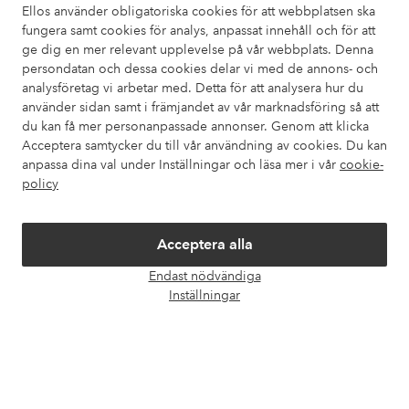
Ellos använder obligatoriska cookies för att webbplatsen ska
fungera samt cookies för analys, anpassat innehåll och för att
Kundservice
Beställning
Betalsätt
Leveran
ge dig en mer relevant upplevelse på vår webbplats. Denna
persondatan och dessa cookies delar vi med de annons- och
analysföretag vi arbetar med. Detta för att analysera hur du
använder sidan samt i främjandet av vår marknadsföring så att
Mina sidor
du kan få mer personanpassade annonser. Genom att klicka
Acceptera samtycker du till vår användning av cookies. Du kan
Om Ellos
anpassa dina val under Inställningar och läsa mer i vår
cookie-
policy
Våra tjänster
Acceptera alla
Villkor
Endast nödvändiga
Öpp
Inställningar
chatt
Vänner