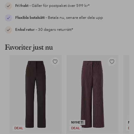
Fri frakt
– Gäller för postpaket över 599 kr*
Flexibla betalsätt
– Betala nu, senare eller dela upp
Enkel retur
– 30 dagars returrätt*
Favoriter just nu
Lägg
Lägg
till
till
i
i
favoriter
favoriter
NYHET!
NY
DEAL
DEAL
DE