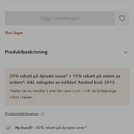
Lägg i varukorgen
Lägg
till
Slut i lager
i
favoriter
Produktbeskrivning
30% rabatt på dyraste varan* + 15% rabatt på resten av
ordern*. Inkl. mängder av möbler! Använd kod: 3015
*Gäller när du handlar 2 eller fler varor t.o.m. 11/8. Se fullständiga
villkor i kassan.
Produktdeklaration
Ny kund?
– 40% rabatt på dyraste varan*