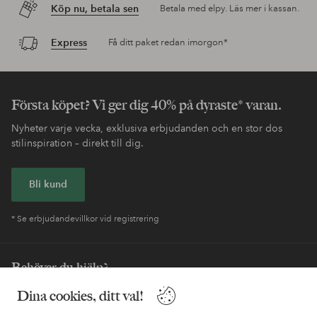
Köp nu, betala sen
Betala med elpy. Läs mer i kassan.
Express
Få ditt paket redan imorgon*
Första köpet? Vi ger dig 40% på dyraste* varan.
Nyheter varje vecka, exklusiva erbjudanden och en stor dos
stilinspiration – direkt till dig.
Bli kund
* Se erbjudandevillkor vid registrering
Behöver du hjälp?
I vår FAQ hittar du svaren på de vanligaste frågorna. Här finns
Dina cookies, ditt val!
också information om hur du enklast kontaktar oss.