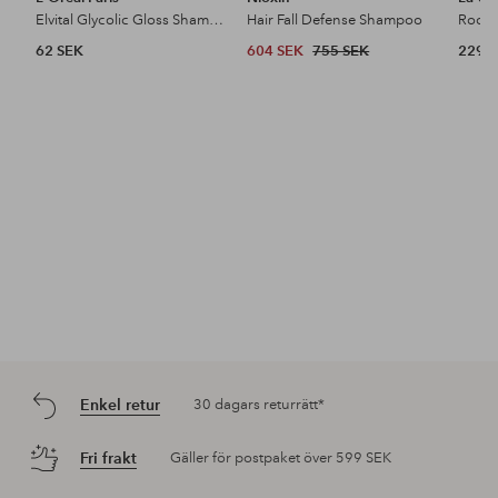
Elvital Glycolic Gloss Shampoo For Dull Hair
Hair Fall Defense Shampoo
62 SEK
604 SEK
755 SEK
229 
Enkel retur
30 dagars returrätt*
Fri frakt
Gäller för postpaket över 599 SEK