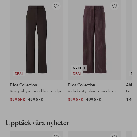
Lägg
Lägg
till
till
i
i
favoriter
favoriter
NYHET!
DEAL
DEAL
NY
Ellos Collection
Ellos Collection
Áhkk
Kostymbyxor med hög midja
Vida kostymbyxor med extra hög midja
399 SEK
499 SEK
399 SEK
499 SEK
1 499
Upptäck våra nyheter