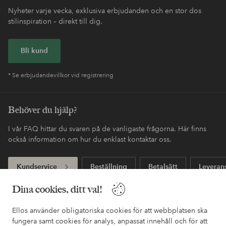
Nyheter varje vecka, exklusiva erbjudanden och en stor dos
stilinspiration – direkt till dig.
Bli kund
* Se erbjudandevillkor vid registrering
Behöver du hjälp?
I vår FAQ hittar du svaren på de vanligaste frågorna. Här finns
också information om hur du enklast kontaktar oss.
Kundservice
Beställning
Betalsätt
Leveran
Dina cookies, ditt val!
Mina sidor
Ellos använder obligatoriska cookies för att webbplatsen ska
fungera samt cookies för analys, anpassat innehåll och för att