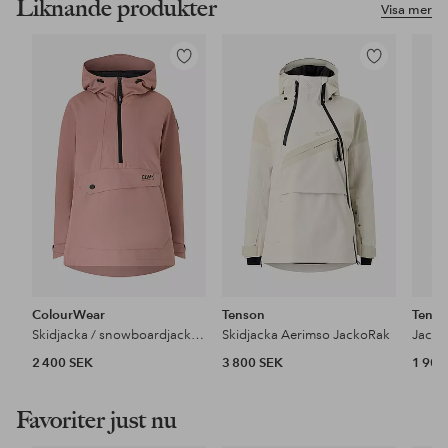
Liknande produkter
Visa mer
Lägg
Lägg
till
till
i
i
favoriter
favoriter
ColourWear
Tenson
Tens
Skidjacka / snowboardjacka Homage Anorak
Skidjacka Aerimso JackoRak
Jacka
2 400 SEK
3 800 SEK
1 900
Favoriter just nu