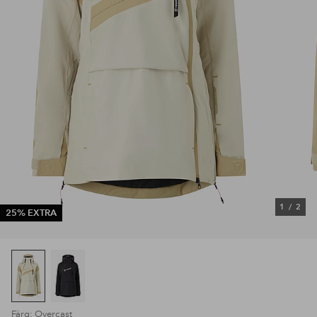
1
/
2
25% EXTRA
Färg: Overcast