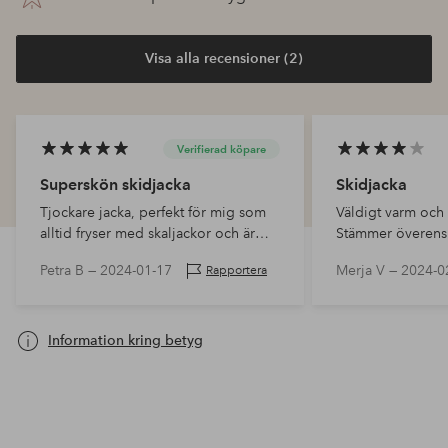
Visa alla recensioner (2)
Verifierad köpare
Superskön skidjacka
Skidjacka
Tjockare jacka, perfekt för mig som
Väldigt varm och 
alltid fryser med skaljackor och är
Stämmer överens
trött på 100 lager på lager! Sitter
Petra B —
2024-01-17
Merja V —
2024-0
Rapportera
skönt och är riktigt snygg.
Information kring betyg