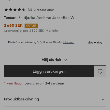
2
2 recensioner
Tenson
Skidjacka Aerismo JackoRak W
2 660 SEK
OUTLET
Ursprungligt pris
3 800 SEK
Mer info
Räntefri delbetalning 3, 6, 12 eller 18 mån.
Läs mer
Välj storlek
Lägg i varukorgen
Lägg
till
1 kvar i lager.
Levereras om 2-4 vardagar
i
favoriter
Produktbeskrivning