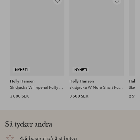
Lägg
Lägg
till
till
i
i
favoriter
favoriter
NYHET!
NYHET!
Helly Hansen
Helly Hansen
Halti
Skidjacka W Imperial Puffy 2.0 Jacket
Skidjacka W Nora Short Puffy Jacket
3 800 SEK
3 500 SEK
2 599
Så tycker andra
4.5
baserat på
2
st betyg