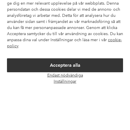
ge dig en mer relevant upplevelse på vår webbplats. Denna
Om Ellos
persondatan och dessa cookies delar vi med de annons- och
analysföretag vi arbetar med. Detta för att analysera hur du
använder sidan samt i främjandet av vår marknadsföring så att
Våra tjänster
du kan få mer personanpassade annonser. Genom att klicka
Acceptera samtycker du till vår användning av cookies. Du kan
Villkor
anpassa dina val under Inställningar och läsa mer i vår
cookie-
policy
Vänner
Acceptera alla
Endast nödvändiga
Öpp
Inställningar
chatt
Säkra betalningar - Betala direkt eller dela upp
Vill du veta mer om
våra betalalternativ
?
elpy
elpy