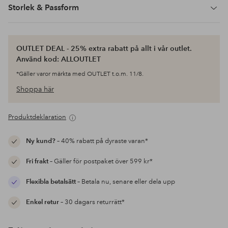
Storlek & Passform
OUTLET DEAL - 25% extra rabatt på allt i vår outlet.
Använd kod: ALLOUTLET
*Gäller varor märkta med OUTLET t.o.m. 11/8.
Shoppa här
Produktdeklaration
Ny kund?
– 40% rabatt på dyraste varan*
Fri frakt
– Gäller för postpaket över 599 kr*
Flexibla betalsätt
– Betala nu, senare eller dela upp
Enkel retur
– 30 dagars returrätt*