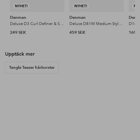
NYHET!
NYHET!
NY
Denman
Denman
Denm
Deluxe D3 Curl Definer & Styler Blue Belle
Deluxe D81M Medium Style & Shine Brush Blue Belle
249 SEK
459 SEK
169 
Upptäck mer
Tangle Teezer hårborstar