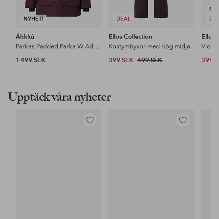
NY
NYHET!
DEAL
DE
Áhkká
Ellos Collection
Ellos 
Parkas Padded Parka W Adjustable Waist
Kostymbyxor med hög midja
1 499 SEK
399 SEK
499 SEK
399 
Upptäck våra nyheter
Lägg
Lägg
till
till
i
i
favoriter
favoriter