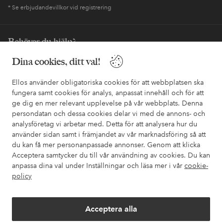
* Se erbjudandevillkor vid registrering
Behöver du hjälp?
I vår FAQ hittar du svaren på de vanligaste frågorna. Här finns
Dina cookies, ditt val!
också information om hur du enklast kontaktar oss.
Ellos använder obligatoriska cookies för att webbplatsen ska
fungera samt cookies för analys, anpassat innehåll och för att
Kundservice
Beställning
Betalsätt
Leveran
ge dig en mer relevant upplevelse på vår webbplats. Denna
persondatan och dessa cookies delar vi med de annons- och
analysföretag vi arbetar med. Detta för att analysera hur du
använder sidan samt i främjandet av vår marknadsföring så att
Mina sidor
du kan få mer personanpassade annonser. Genom att klicka
Acceptera samtycker du till vår användning av cookies. Du kan
Om Ellos
anpassa dina val under Inställningar och läsa mer i vår
cookie-
policy
Våra tjänster
Acceptera alla
Villkor