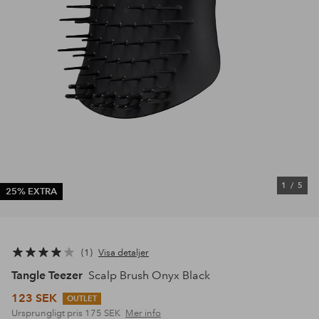
1
/
5
25% EXTRA
1
Visa detaljer
Tangle Teezer
Scalp Brush Onyx Black
123 SEK
OUTLET
Ursprungligt pris
175 SEK
Mer info