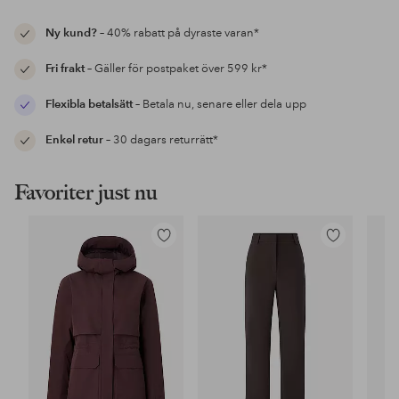
Ny kund?
– 40% rabatt på dyraste varan*
Fri frakt
– Gäller för postpaket över 599 kr*
Flexibla betalsätt
– Betala nu, senare eller dela upp
Enkel retur
– 30 dagars returrätt*
Favoriter just nu
Lägg
Lägg
till
till
i
i
favoriter
favoriter