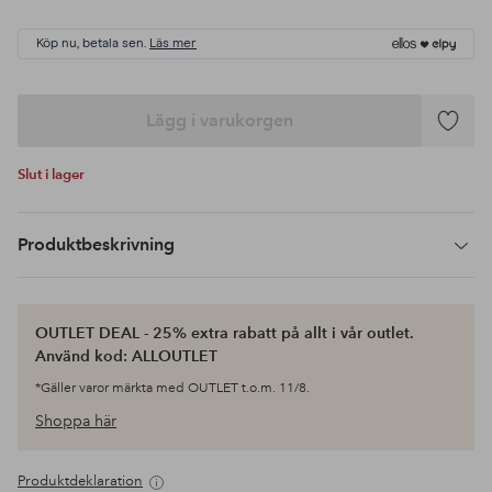
Köp nu, betala sen.
Läs mer
Lägg i varukorgen
Lägg
till
Slut i lager
i
favoriter
Produktbeskrivning
OUTLET DEAL - 25% extra rabatt på allt i vår outlet.
Använd kod: ALLOUTLET
*Gäller varor märkta med OUTLET t.o.m. 11/8.
Shoppa här
Produktdeklaration