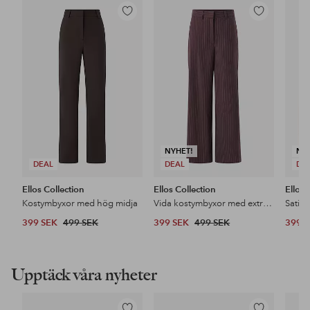
Lägg
Lägg
till
till
i
i
favoriter
favoriter
NYHET!
NY
DEAL
DEAL
DE
Ellos Collection
Ellos Collection
Ellos 
Kostymbyxor med hög midja
Vida kostymbyxor med extra hög midja
Satin
399 SEK
499 SEK
399 SEK
499 SEK
399 
Upptäck våra nyheter