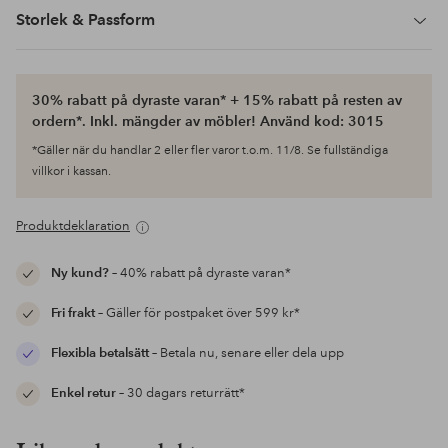
Storlek & Passform
30% rabatt på dyraste varan* + 15% rabatt på resten av
ordern*. Inkl. mängder av möbler! Använd kod: 3015
*Gäller när du handlar 2 eller fler varor t.o.m. 11/8. Se fullständiga
villkor i kassan.
Produktdeklaration
Ny kund?
– 40% rabatt på dyraste varan*
Fri frakt
– Gäller för postpaket över 599 kr*
Flexibla betalsätt
– Betala nu, senare eller dela upp
Enkel retur
– 30 dagars returrätt*