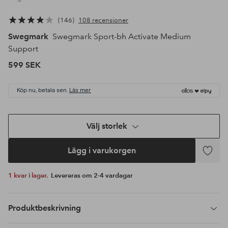
146
108 recensioner
Swegmark
Swegmark Sport-bh Activate Medium
Support
599 SEK
Köp nu, betala sen.
Läs mer
Välj storlek
Lägg i varukorgen
Lägg
till
1 kvar i lager.
Levereras om 2-4 vardagar
i
favoriter
Produktbeskrivning