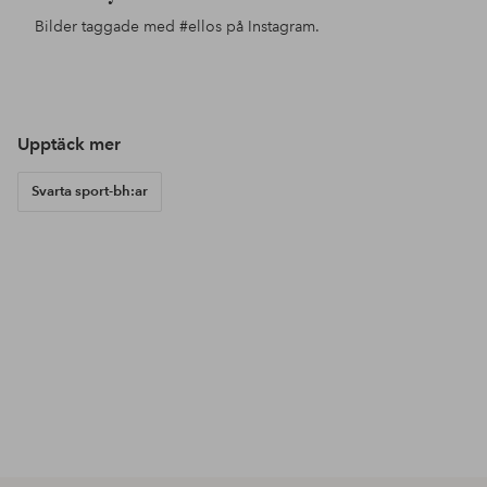
Bilder taggade med
#ellos
på Instagram.
Inlägg
ellosofficial
Inlägg
ellosofficial
Inl
ello
publicerat
publicerat
pub
av
av
av
Upptäck mer
Svarta sport-bh:ar