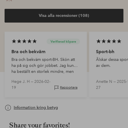
Visa alla recensioner (108)
Verifierad köpare
Bra och bekväm
Sport-bh
Bra och bekväm sport-BH. Skön att
Älskar dessa spor
ha på sig och gör jobbet. Jag kunde
av dem.
ha beställt en storlek mindre, men
valde att behålla den. Kommer
Hege J. H —
2026-02-
Anette N —
2025-
troligen att beställa fler.
19
27
Rapportera
Information kring betyg
Share your favorites!