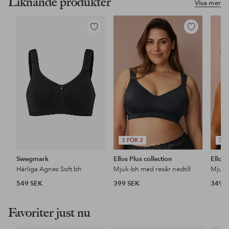
Liknande produkter
Visa mer
Lägg
Lägg
till
till
i
i
favoriter
favoriter
3 FÖR 2
3 F
Swegmark
Ellos Plus collection
Ellos 
Härliga Agnes Soft bh
Mjuk-bh med resår nedtill
549 SEK
399 SEK
349 
Favoriter just nu