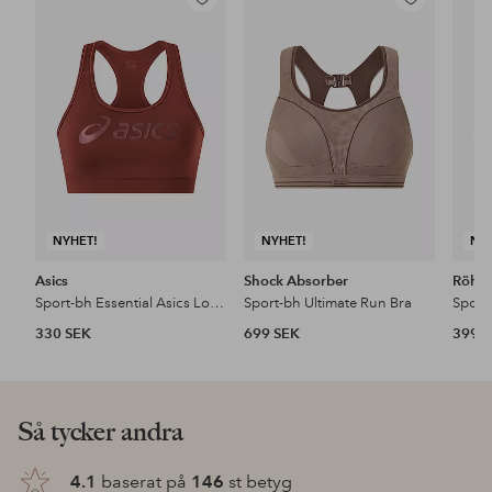
Lägg
Lägg
till
till
i
i
favoriter
favoriter
NYHET!
NYHET!
NY
Asics
Shock Absorber
Röhni
Sport-bh Essential Asics Logo Padless Bra
Sport-bh Ultimate Run Bra
Sport
330 SEK
699 SEK
399 
Så tycker andra
4.1
baserat på
146
st betyg