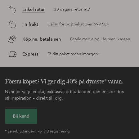
Enkel retur
30 dagars returrätt*
Fri frakt
Gäller för postpaket över 599 SEK
Köp nu, betala sen
Betala med elpy. Läs mer i kassan.
Express
Få ditt paket redan imorgon*
Första köpet? Vi ger dig 40% på dyraste* varan.
Nyheter varje vecka, exklusiva erbjudanden och en stor dos
stilinspiration – direkt till dig.
Bli kund
* Se erbjudandevillkor vid registrering