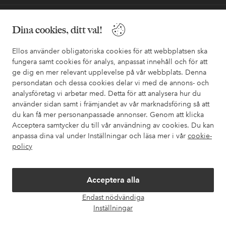
Behöver du hjälp?
Dina cookies, ditt val!
I vår FAQ hittar du svaren på de vanligaste frågorna. Här finns
Ellos använder obligatoriska cookies för att webbplatsen ska
också information om hur du enklast kontaktar oss.
fungera samt cookies för analys, anpassat innehåll och för att
ge dig en mer relevant upplevelse på vår webbplats. Denna
Kundservice
Beställning
Betalsätt
Leveran
persondatan och dessa cookies delar vi med de annons- och
analysföretag vi arbetar med. Detta för att analysera hur du
använder sidan samt i främjandet av vår marknadsföring så att
du kan få mer personanpassade annonser. Genom att klicka
Mina sidor
Acceptera samtycker du till vår användning av cookies. Du kan
anpassa dina val under Inställningar och läsa mer i vår
cookie-
policy
Om Ellos
Våra tjänster
Acceptera alla
Endast nödvändiga
Öpp
Villkor
Inställningar
chatt