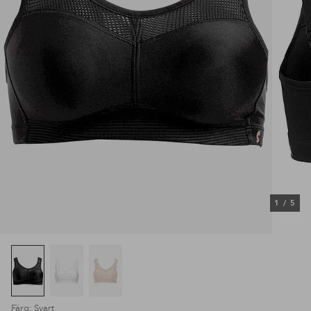
1
/
5
Färg: Svart