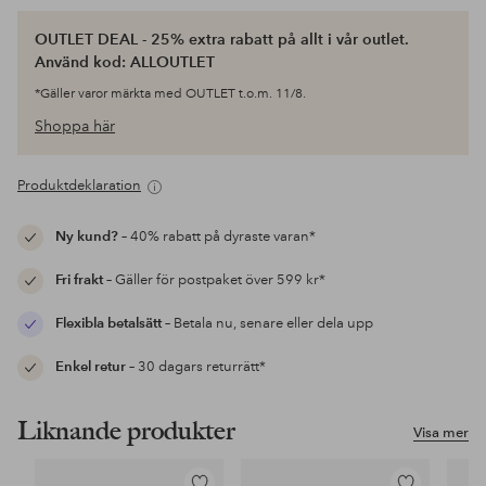
OUTLET DEAL - 25% extra rabatt på allt i vår outlet.
Använd kod: ALLOUTLET
*Gäller varor märkta med OUTLET t.o.m. 11/8.
Shoppa här
Produktdeklaration
Ny kund?
– 40% rabatt på dyraste varan*
Fri frakt
– Gäller för postpaket över 599 kr*
Flexibla betalsätt
– Betala nu, senare eller dela upp
Enkel retur
– 30 dagars returrätt*
Liknande produkter
Visa mer