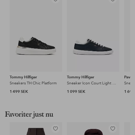
Lägg
Lägg
till
till
i
i
favoriter
favoriter
Tommy Hilfiger
Tommy Hilfiger
Pave
Sneakers TH Chic Platform
Sneaker Icon Court Light Weight
Sneak
1 499 SEK
1 099 SEK
1 699
Favoriter just nu
Lägg
Lägg