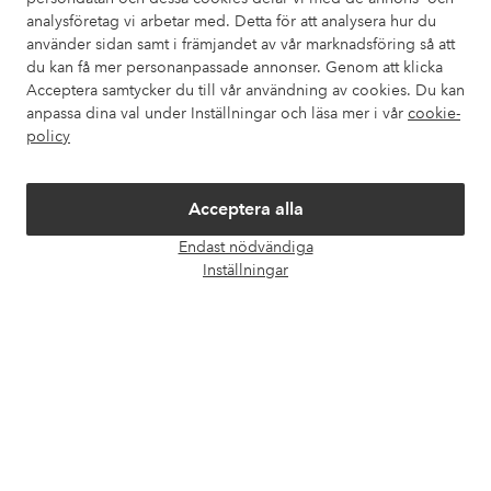
analysföretag vi arbetar med. Detta för att analysera hur du
använder sidan samt i främjandet av vår marknadsföring så att
du kan få mer personanpassade annonser. Genom att klicka
Mina sidor
Acceptera samtycker du till vår användning av cookies. Du kan
anpassa dina val under Inställningar och läsa mer i vår
cookie-
Om Ellos
policy
Våra tjänster
Acceptera alla
Endast nödvändiga
Villkor
Öpp
Inställningar
chatt
Vänner
Säkra betalningar - Betala direkt eller dela upp