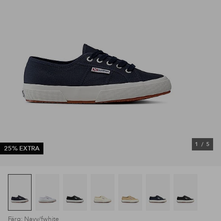
1
/
5
25% EXTRA
Färg: Navy/fwhite