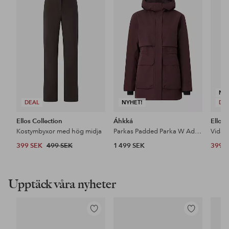
till
till
i
i
favoriter
favoriter
NY
DEAL
NYHET!
DE
Ellos Collection
Áhkká
Ellos 
Kostymbyxor med hög midja
Parkas Padded Parka W Adjustable Waist
399 SEK
499 SEK
1 499 SEK
399 
Upptäck våra nyheter
Lägg
Lägg
till
till