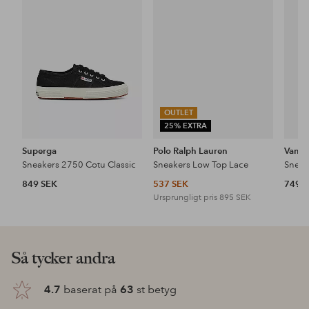
i
i
favoriter
favoriter
OUTLET
25% EXTRA
Superga
Polo Ralph Lauren
Vans
Sneakers 2750 Cotu Classic
Sneakers Low Top Lace
Sneak
849 SEK
537 SEK
749 
Ursprungligt pris
895 SEK
Så tycker andra
4.7
baserat på
63
st betyg