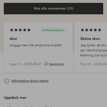
Visa alla recensioner (23)
Verifierad köpare
skor
Sköna skor.
snygga men lite smala bra kvalitet
Jag tycker att de 
ser inte klumpiga 
klänning och kjol
Inger K —
2025-08-01
Pirjo B —
2025-05
Rapportera
Information kring betyg
Upptäck mer