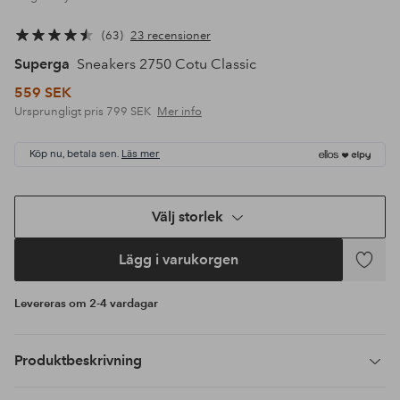
63
23 recensioner
Superga
Sneakers 2750 Cotu Classic
559 SEK
Ursprungligt pris
799 SEK
Mer info
Köp nu, betala sen.
Läs mer
Välj storlek
Lägg i varukorgen
Lägg
till
Levereras om 2-4 vardagar
i
favoriter
Produktbeskrivning