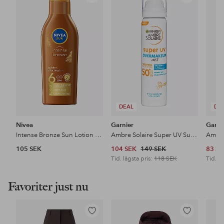
till
till
i
i
favoriter
favoriter
DEAL
DE
Nivea
Garnier
Garni
Intense Bronze Sun Lotion SPF6
Ambre Solaire Super UV Sun Protection SPF50 For Normal Skin 75Ml
105 SEK
104 SEK
149 SEK
83 S
Tid. lägsta pris:
118 SEK
Tid. lä
Favoriter just nu
Lägg
Lägg