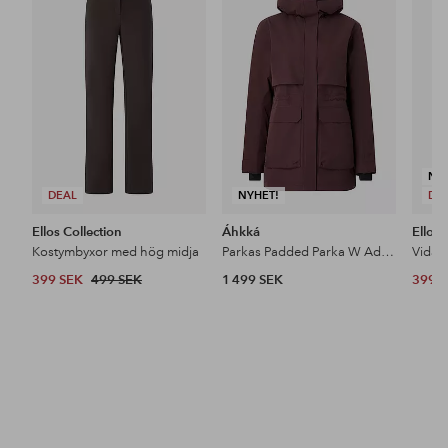
till
till
i
i
favoriter
favoriter
NY
DEAL
NYHET!
DE
Ellos Collection
Áhkká
Ellos 
Kostymbyxor med hög midja
Parkas Padded Parka W Adjustable Waist
399 SEK
499 SEK
1 499 SEK
399 