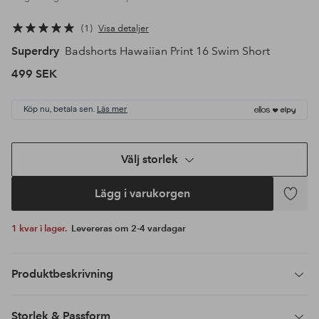
1
Visa detaljer
Superdry
Badshorts Hawaiian Print 16 Swim Short
499 SEK
Köp nu, betala sen.
Läs mer
Välj storlek
Lägg i varukorgen
Lägg
till
1 kvar i lager.
Levereras om 2-4 vardagar
i
favoriter
Produktbeskrivning
Storlek & Passform