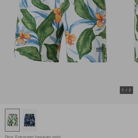
1
/
2
Färg: Evergreen hawaiian optic