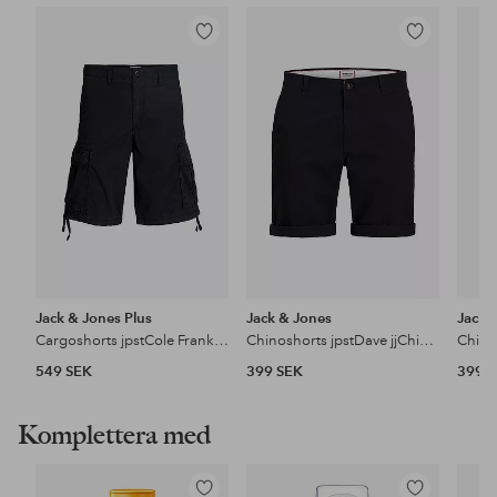
Lägg
Lägg
till
till
i
i
favoriter
favoriter
Jack & Jones Plus
Jack & Jones
Jack 
Cargoshorts jpstCole Frank Cargo Short Mid
Chinoshorts jpstDave jjChino SN Akm Pls
549 SEK
399 SEK
399 
Komplettera med
Lägg
Lägg