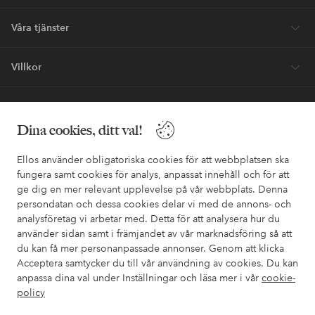
Våra tjänster
Villkor
Vänner
Dina cookies, ditt val!
Ellos använder obligatoriska cookies för att webbplatsen ska
fungera samt cookies för analys, anpassat innehåll och för att
ge dig en mer relevant upplevelse på vår webbplats. Denna
Säkra betalningar - Betala direkt eller dela upp
persondatan och dessa cookies delar vi med de annons- och
analysföretag vi arbetar med. Detta för att analysera hur du
Vill du veta mer om
våra betalalternativ
?
använder sidan samt i främjandet av vår marknadsföring så att
elpy
elpy
du kan få mer personanpassade annonser. Genom att klicka
Acceptera samtycker du till vår användning av cookies. Du kan
anpassa dina val under Inställningar och läsa mer i vår
cookie-
policy
Sverige - Välj land