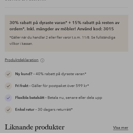
30% rabatt på dyraste varan* + 15% rabatt på resten av
ordern*. Inkl. mängder av möbler! Använd kod: 3015
*Gäller när du handlar 2 eller fler varor t.o.m. 11/8. Se fullständiga
villkor i kassan.
Produktdeklaration
Ny kund?
– 40% rabatt på dyraste varan*
Fri frakt
– Gäller för postpaket över 599 kr*
Flexibla betalsätt
– Betala nu, senare eller dela upp
Enkel retur
– 30 dagars returrätt*
Liknande produkter
Visa mer