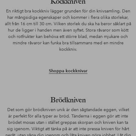
Kockkniven
En riktigt bra kockkniv lägger grunden för din knivsamling. Den
har mångsidiga egenskaper och kommer i flera olika storlekar,
allt från 16 cm till 30 cm. Vilken storlek du ska ha beror såklart på
hur de ligger i handen men även syftet. Stora råvaror som kött
och rotfrukter kan behöva ett större blad, medan mjukare och
mindre råvaror kan funka bra tillsammans med en mindre
kockkniv.
Shoppa kockknivar
Brödkniven
Det som gör brödkniven unik är den sågtandade eggen, vilket
är perfekt för alla typer av bröd. Tänderna i eggen gör att inte
brödet mosas utan i stället greppas skorpan och kniven kan ta
sig igenom. Viktigt att tänka på är att inte pressa kniven för hårt
neråt, utan såga dig igenom och låta kniven göra jobbet. Låt dig