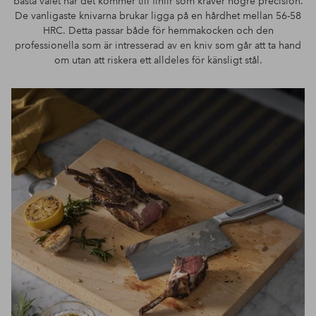
bästa valet när det kommer till finlir som kräver högre precision.
De vanligaste knivarna brukar ligga på en hårdhet mellan 56-58
HRC. Detta passar både för hemmakocken och den
professionella som är intresserad av en kniv som går att ta hand
om utan att riskera ett alldeles för känsligt stål.