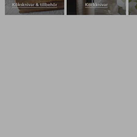
Köksknivar & tillbehör
Kockknivar