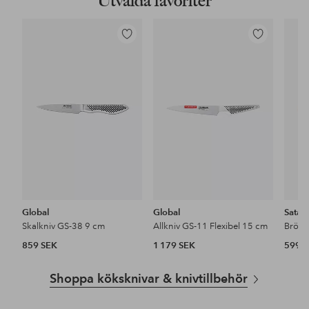
Utvalda favoriter
Lägg
Lägg
till
till
i
i
favoriter
favoriter
Global
Global
Satak
Skalkniv GS-38 9 cm
Allkniv GS-11 Flexibel 15 cm
859 SEK
1 179 SEK
599 
Shoppa köksknivar & knivtillbehör