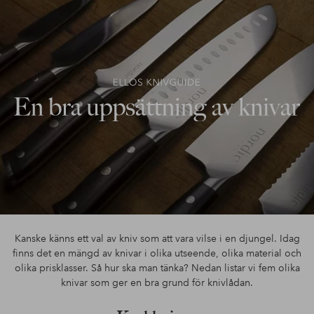
Kanske känns ett val av kniv som att vara vilse i en djungel. Idag
finns det en mängd av knivar i olika utseende, olika material och
olika prisklasser. Så hur ska man tänka? Nedan listar vi fem olika
knivar som ger en bra grund för knivlådan.