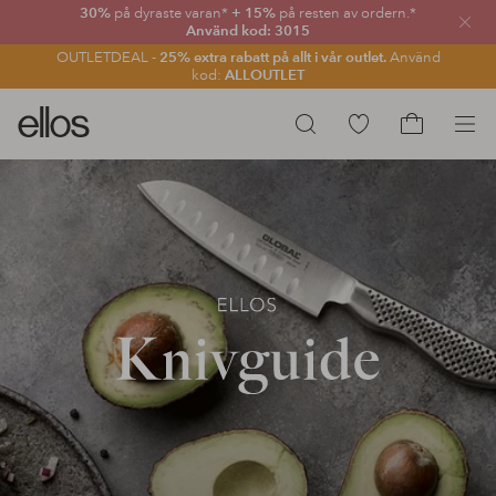
30%
på dyraste varan*
+ 15%
på resten av ordern.*
Stän
Använd kod: 3015
OUTLETDEAL -
25% extra rabatt på allt i vår outlet.
Använd
kod:
ALLOUTLET
Ellos
Gå
Sök
logotyp
till
Gå
-
favoritmarkerade
till
gå
produkter
kundvagne
till
förstasidan