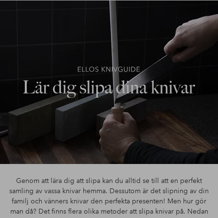
Genom att lära dig att slipa kan du alltid se till att en perfekt
samling av vassa knivar hemma. Dessutom är det slipning av din
familj och vänners knivar den perfekta presenten! Men hur gör
man då? Det finns flera olika metoder att slipa knivar på. Nedan