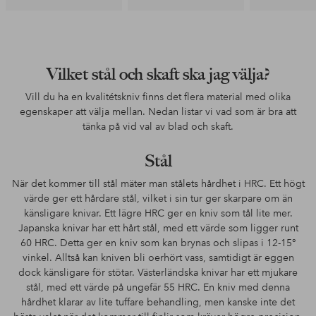
Vilket stål och skaft ska jag välja?
Vill du ha en kvalitétskniv finns det flera material med olika
egenskaper att välja mellan. Nedan listar vi vad som är bra att
tänka på vid val av blad och skaft.
Stål
När det kommer till stål mäter man stålets hårdhet i HRC. Ett högt
värde ger ett hårdare stål, vilket i sin tur ger skarpare om än
känsligare knivar. Ett lägre HRC ger en kniv som tål lite mer.
Japanska knivar har ett hårt stål, med ett värde som ligger runt
60 HRC. Detta ger en kniv som kan brynas och slipas i 12-15°
vinkel. Alltså kan kniven bli oerhört vass, samtidigt är eggen
dock känsligare för stötar. Västerländska knivar har ett mjukare
stål, med ett värde på ungefär 55 HRC. En kniv med denna
hårdhet klarar av lite tuffare behandling, men kanske inte det