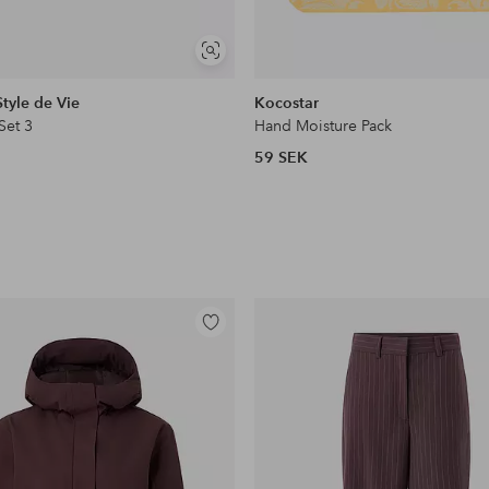
Visa
liknande
Style de Vie
Kocostar
Set 3
Hand Moisture Pack
59 SEK
Lägg
till
i
favoriter