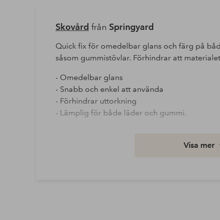
Skovård
från
Springyard
Quick fix för omedelbar glans och färg på båd
såsom gummistövlar. Förhindrar att materialet t
- Omedelbar glans
- Snabb och enkel att använda
- Förhindrar uttorkning
- Lämplig för både läder och gummi.
Artikelnummer: 1686554-01-0
Visa mer
Ladda ner högupplöst bild
Fri frakt
Gäller för postpaket över 599 kr