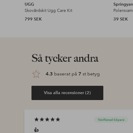
UGG
Springyar
Skovårdskit Ugg Care Kit
Polersvam
799 SEK
39 SEK
Så tycker andra
4.3
baserat på
7
st betyg
Visa alla recensioner (2)
Verifierad köpare
👍