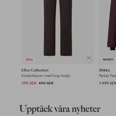
Visa
DEAL
NYHET!
liknande
Ellos Collection
Áhkká
Kostymbyxor med hög midja
Parkas Pa
399 SEK
499 SEK
1 499 SE
Upptäck våra nyheter