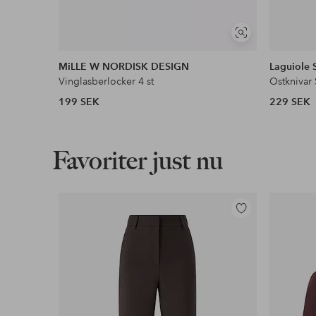
Visa
liknande
MiLLE W NORDISK DESIGN
Laguiole 
Vinglasberlocker 4 st
Ostknivar 
199 SEK
229 SEK
Favoriter just nu
Lägg
till
i
favoriter