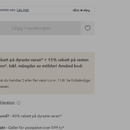
betala sen.
Läs mer
Lägg i varukorgen
Lägg
till
i
favoriter
batt på dyraste varan* + 15% rabatt på resten
ern*. Inkl. mängder av möbler! Använd kod:
är du handlar 2 eller fler varor t.o.m. 11/8. Se fullständiga
 kassan.
klaration
kund?
– 40% rabatt på dyraste varan*
rakt
– Gäller för postpaket över 599 kr*