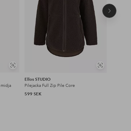
Nästa
produkt
NYHET!
Visa
Visa
DEAL
liknande
liknande
Ellos STUDIO
Ellos Col
 midja
Pilejacka Full Zip Pile Core
Satinblus
599 SEK
399 SEK