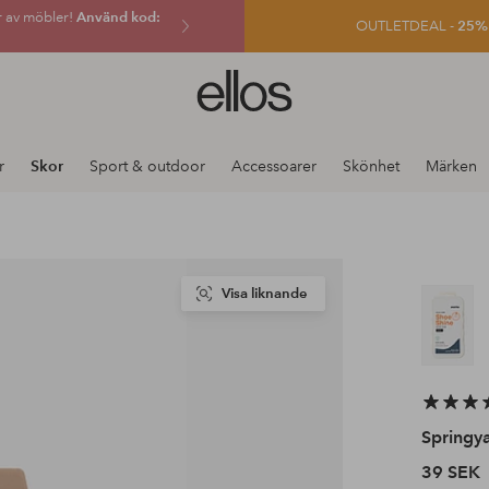
r av möbler!
Använd kod:
OUTLETDEAL -
25% e
Ellos
logotyp
-
gå
r
Skor
Sport & outdoor
Accessoarer
Skönhet
Märken
till
förstasidan
Visa liknande
Springy
39 SEK