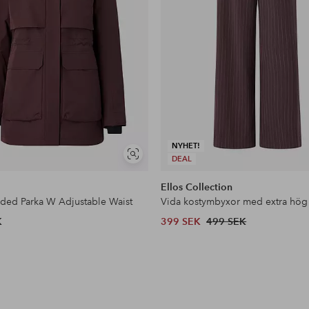
NYHET!
Visa
DEAL
liknande
Ellos Collection
dded Parka W Adjustable Waist
Vida kostymbyxor med extra hög
K
399 SEK
499 SEK