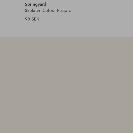
Springyard
Springya
Skokräm Colour Restore
Impregner
99 SEK
199 SEK