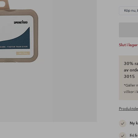
Köp nu, 
Slut i lager
30% ra
av ord
3015
*Gäller n
villkor i
Produktde
Ny 
Fri f