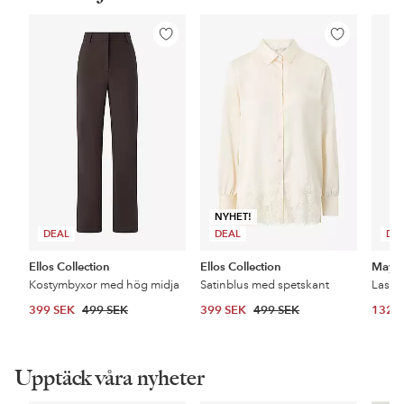
Lägg
Lägg
till
till
i
i
favoriter
favoriter
NYHET!
DEAL
DEAL
DE
Ellos Collection
Ellos Collection
Maybe
Kostymbyxor med hög midja
Satinblus med spetskant
399 SEK
499 SEK
399 SEK
499 SEK
132 
Upptäck våra nyheter