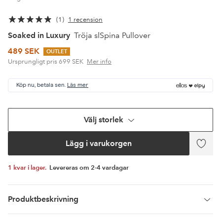
1
1 recension
Soaked in Luxury
Tröja slSpina Pullover
489 SEK
OUTLET
Ursprungligt pris
699 SEK
Mer info
Köp nu, betala sen.
Läs mer
Välj storlek
Lägg i varukorgen
Lägg
till
i
1 kvar i lager.
Levereras om 2-4 vardagar
favor
Produktbeskrivning