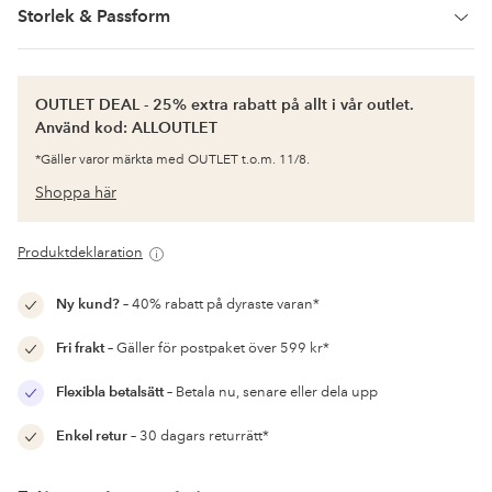
Storlek & Passform
OUTLET DEAL - 25% extra rabatt på allt i vår outlet.
Använd kod: ALLOUTLET
*Gäller varor märkta med OUTLET t.o.m. 11/8.
Shoppa här
Produktdeklaration
Ny kund?
– 40% rabatt på dyraste varan*
Fri frakt
– Gäller för postpaket över 599 kr*
Flexibla betalsätt
– Betala nu, senare eller dela upp
Enkel retur
– 30 dagars returrätt*