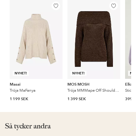
Lägg
Lägg
till
till
i
i
favoriter
favoriter
NYHET!
NYHET!
NY
Masai
MOS MOSH
Ellos 
Tröja MaFanya
Tröja MMMape Off Shoulder Knit
1 199 SEK
1 399 SEK
399 
Så tycker andra