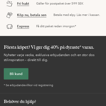
Fri frakt
Gäller för postpaket över 599 SEK
Köp nu, betala sen
Betala med elpy. Läs mer i kassan.
Express
Få ditt paket redan imorgon*
Första köpet? Vi ger dig 40% på dyraste* varan.
Nyheter varje vecka, exklusiva erbjudanden och en stor dos
stilinspiration – direkt till dig.
Bli kund
* Se erbjudandevillkor vid registrering
Behöver du hjälp?