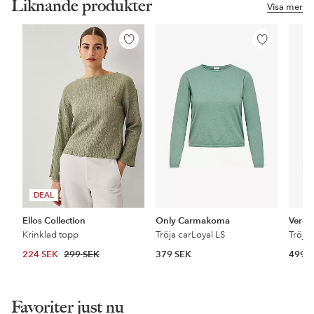
Liknande produkter
Visa mer
Lägg
Lägg
till
till
i
i
favoriter
favoriter
DEAL
Ellos Collection
Only Carmakoma
Vero
Krinklad topp
Tröja carLoyal LS
Tröja
224 SEK
299 SEK
379 SEK
499 
Favoriter just nu